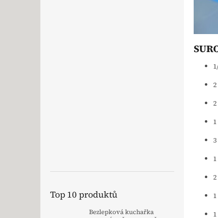
SURO
1
2
2
1
3
1
2
Top 10 produktů
1
Bezlepková kuchařka
1