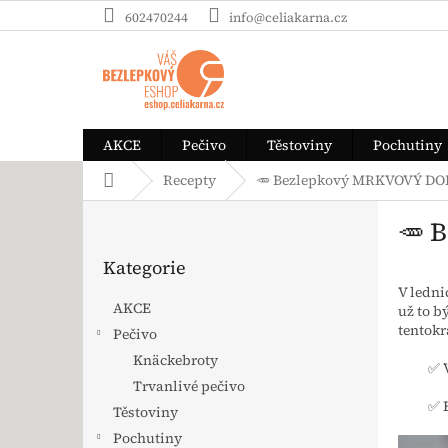
Přejít na obsah
602470244
info@celiakarna.cz
AKCE
Pečivo
Těstoviny
Pochutiny
Domů
Recepty
🥕 Bezlepkový MRKVOVÝ DO
Postranní panel
🥕 
Přeskočit kategorie
Kategorie
V ledn
AKCE
už to b
tentokr
Pečivo
Knäckebroty
✅ 
Trvanlivé pečivo
✅ 
Těstoviny
Pochutiny