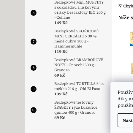
Bezlepkové Mini MUFFINY
💡 Chy
s čokoládou a lískovými
oříšky bez laktózy BIO 200 g
Níže 
- Celiane
149 Kč
Bezlepkové SKOŘICOVÉ
MINI CEREÁLIE o 30 %
méně cukru 300 g -
Hammermühle
119 Kč
Bezlepkové BRAMBOROVÉ
NOKY - Gnocchi 500 g -
Granoro
69 Kč
Bezlepková TORTILLA 6 ks
měkká 216 g - Old El Paso
Použív
139 Kč
díky a
Bezlepkové těstoviny
použit
ŠPAGETY rýže kukuřice
quinoa 400 g - Granoro
69 Kč
Nast