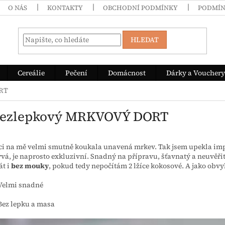
O NÁS
KONTAKTY
OBCHODNÍ PODMÍNKY
PODMÍN
HLEDAT
Cereálie
Pečení
Domácnost
Dárky a Vouchery
RT
Bezlepkový MRKVOVÝ DORT
ici na mě velmi smutně koukala unavená mrkev. Tak jsem upekla i
ývá, je naprosto exkluzivní. Snadný na přípravu, šťavnatý a neuvěř
át i
bez mouky
, pokud tedy nepočítám 2 lžíce kokosové. A jako obvy
Velmi snadné
Bez lepku a masa