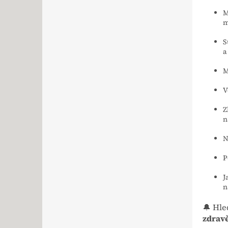
M
m
S
a
M
V
Z
n
N
P
J
n
🔔 Hle
zdravě