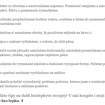
rkev si očistíme a nastrouháme najemno. Pomeranč omyjeme a nast
rkvi. Šťávu z pomeranče vymačkáme.
ultánky propláchneme horkou vodou, scedíme a dáme do pomeranč
 necháme stát.
ezitím si nameleme ořechy. Já používám mlýnek na kávu:-).
ejce s cukrem vyšleháme, v robotu, do bílé pěny.
bylé suché přísady smícháme dohromady, následně promícháme se
akonec, zlehka, zapracujeme vaječnou pěnu.
alijeme do vymazané máslem a kokosem vysypané formy. Pečeme při
o upečení necháme vychladnou na mřížce.
akmile je koláč vystydnutý, potřeme polevou, kterou jsme z uvedený
aší fantazie a můžeme podávat.
dáte tipy na další bezlepkové recepty? U nás koupíte i mo
 bez lepku
. ⬇️