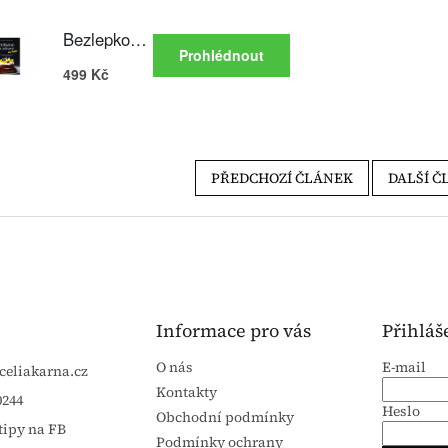
PŘEDCHOZÍ ČLÁNEK
DALŠÍ Č
Informace pro vás
Přihláš
O nás
E-mail
celiakarna.cz
Kontakty
0244
Heslo
Obchodní podmínky
tipy na FB
Podmínky ochrany