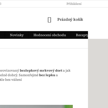
KY OCHRANY OSOBNÍCH ÚDAJŮ
JAK ZAPLATIT
Přihlášení
DOPRAVA Z
NÁKUPNÍ KOŠÍK
Prázdný košík
Novinky
Hodnocení obchodu
Recepty
mprovizovaný
bezlepkový mrkvový dort
a jak
itelně dobrý. Samozřejmě
bez lepku
a
kle bez vážení