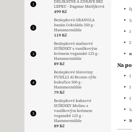
DELIKÁTNĚ A ZDRAVĚ BEZ
LEPKU - Dagmar Matějková
š
499 Kč
1
Bezlepková GRANOLA
banán čokoláda 350 g -
Hammermühle
1
119 Kč
2
Bezlepkové malinové
SUŠENKY s vanilkovým
m
krémem veganské 125 g -
Hammermühle
89 Kč
Na po
Bezlepkové těstoviny
1
FUSILLI Al Bronzo rýže
kukuřice 500 g -
1
Hammermühle
79 Kč
1
Bezlepkové kakaové
SUŠENKY Molino s
1
vanilkovým krémem
veganské 125 g -
M
Hammermühle
89 Kč