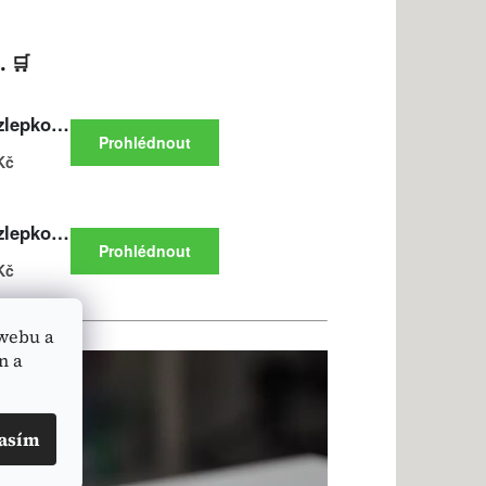
. 🛒
webu a
n a
asím