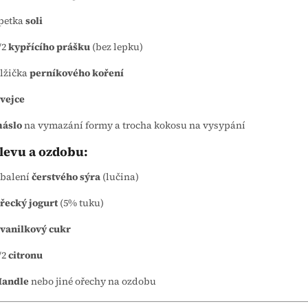
petka
soli
/2
kypřícího prášku
(bez lepku)
 lžička
perníkového koření
vejce
áslo
na vymazání formy a trocha kokosu na vysypání
levu a ozdobu:
 balení
čerstvého sýra
(lučina)
řecký jogurt
(5% tuku)
vanilkový cukr
/2
citronu
andle
nebo jiné ořechy na ozdobu