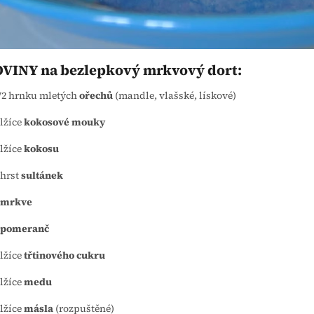
VINY na bezlepkový mrkvový dort:
/2 hrnku mletých
ořechů
(mandle, vlašské, lískové)
 lžíce
kokosové mouky
 lžíce
kokosu
 hrst
sultánek
mrkve
pomeranč
 lžíce
třtinového cukru
 lžíce
medu
 lžíce
másla
(rozpuštěné)