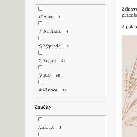
Zdrav
pracuje
🧨 Akce
1
A pokud
🎉 Novinka
4
💨 Výprodej
2
🥬 Vegan
57
🌿 BIO
65
🎄Vánoce
15
Značky
Alnavit
5