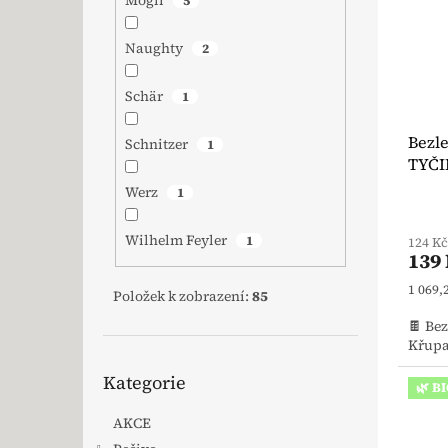
Mogli
5
Naughty
2
Schär
1
Bezl
Schnitzer
1
TYČIN
Werz
1
Wilhelm Feyler
1
124 K
139
Měrná
1 069,
Položek k zobrazení:
85
🍫 Be
Křupa
Přeskočit kategorie
Kategorie
🌿 B
AKCE