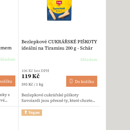
Bezlepkové CUKRÁŘSKÉ PIŠKOTY
rémem
ideální na Tiramisu 200 g - Schär
le
Skladem
Skladem
Průměrné hodnocení produktu je 5,0 z 5 hvězdiček.
106 Kč bez DPH
119 Kč
košíku
Do košíku
Měrná cena:
595 Kč / 1 kg
nky s
Bezlepkové cukrářské piškoty
é...
Savoiardi jsou přesně ty, které chcete...
🥬 Vegan