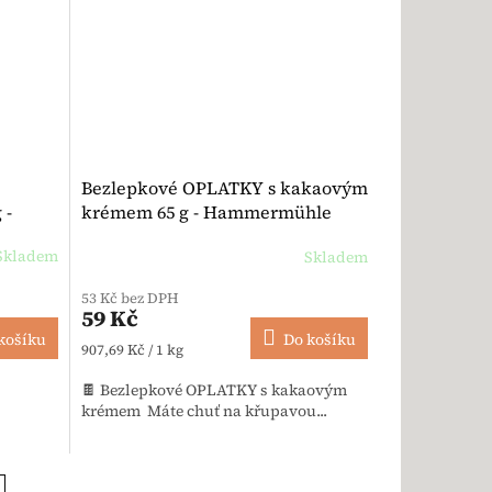
Bezlepkové OPLATKY s kakaovým
 -
krémem 65 g - Hammermühle
Skladem
Skladem
 5,0 z 5 hvězdiček.
53 Kč bez DPH
59 Kč
košíku
Do košíku
Měrná cena:
907,69 Kč / 1 kg
🍫 Bezlepkové OPLATKY s kakaovým
krémem Máte chuť na křupavou...