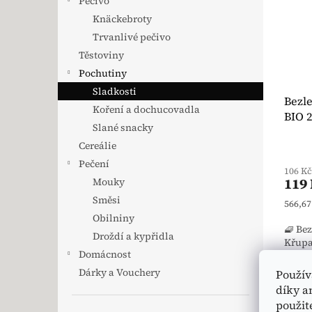
Pečivo
Knäckebroty
Trvanlivé pečivo
Těstoviny
Pochutiny
Sladkosti
Bezl
Koření a dochucovadla
BIO 
Slané snacky
Cereálie
Průmě
Pečení
106 K
119
Mouky
Směsi
Měrná
566,67
Obilniny
🧇 Be
Droždí a kypřidla
Křupa
Domácnost
jemnou
Dárky a Vouchery
Použív
🎉 N
díky a
🌿 B
použit