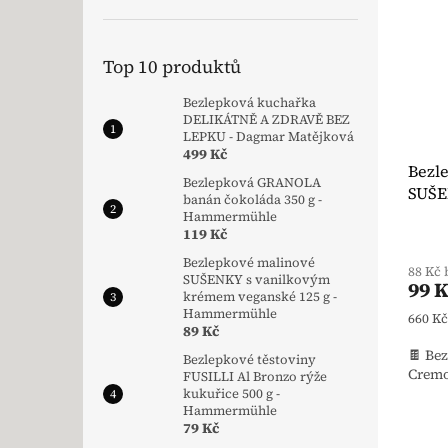
Top 10 produktů
Bezlepková kuchařka
DELIKÁTNĚ A ZDRAVĚ BEZ
LEPKU - Dagmar Matějková
499 Kč
Bezl
Bezlepková GRANOLA
SUŠE
banán čokoláda 350 g -
g - 
Hammermühle
119 Kč
Bezlepkové malinové
88 Kč
SUŠENKY s vanilkovým
99 
krémem veganské 125 g -
Hammermühle
Měrná
660 Kč
89 Kč
🍫 Be
Bezlepkové těstoviny
Cremol
FUSILLI Al Bronzo rýže
kukuřice 500 g -
Hammermühle
79 Kč