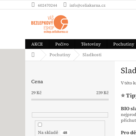
Přejít na obsah
602470244
info@celiakarna.cz
AKCE
Pečivo
Těstoviny
Pochutiny
Domů
Pochutiny
Sladkosti
Postranní panel
Slad
Cena
V této 
29
Kč
239
Kč
⭐ Ti
BIO sl
nejprod
příchut
Pro dě
Na skladě
48