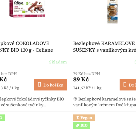
epkové ČOKOLÁDOVÉ
Bezlepkové KARAMELOVÉ
KY BIO 130 g - Celiane
SUŠENKY s vanilkovým k
(26 %) 120 g - Hammermüh
Skladem
č bez DPH
79 Kč bez DPH
 Kč
89 Kč
Do košíku
Do 
 cena:
Měrná cena:
23 Kč / 1 kg
741,67 Kč / 1 kg
zlepkové čokoládové tyčinky BIO
🍪 Bezlepkové karamelové suše
vé sušenkové tyčinky...
vanilkovým krémem Dvě křupav
IO
🥬 Vegan
🌿 BIO