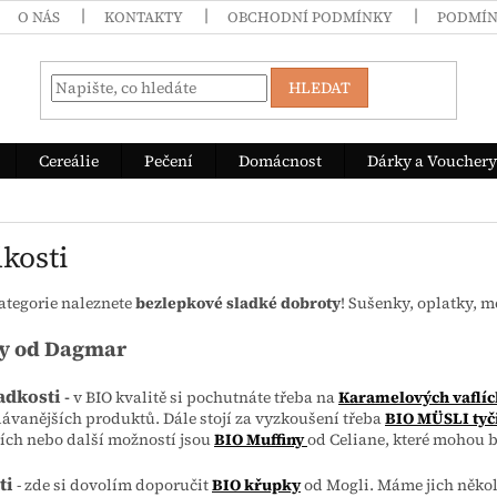
O NÁS
KONTAKTY
OBCHODNÍ PODMÍNKY
PODMÍN
HLEDAT
Cereálie
Pečení
Domácnost
Dárky a Vouchery
kosti
kategorie naleznete
bezlepkové sladké dobroty
! Sušenky, oplatky, m
py od Dagmar
adkosti
-
v BIO kvalitě si pochutnáte třeba na
Karamelových vaflíc
ávanějších produktů. Dále stojí za vyzkoušení třeba
BIO
MÜSLI tyč
ích nebo další možností jsou
BIO Muffiny
od Celiane, které mohou b
ti
- zde si dovolím doporučit
BIO křupky
od Mogli. Máme jich několi