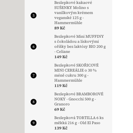
Bezlepkové kakaové
SUŠENKY Molino s
vanilkovým krémem
veganské 125 g -
Hammermühle
89 Kč
Bezlepkové Mini MUFFINY
s čokoládou a lískovými
oříšky bez laktózy BIO 200 g
- Celiane
149 Kč
Bezlepkové SKOŘICOVÉ
MINI CEREÁLIE o 30 %
méně cukru 300 g -
Hammermühle
119 Kč
Bezlepkové BRAMBOROVÉ
NOKY - Gnocchi 500 g -
Granoro
69 Kč
Bezlepková TORTILLA 6 ks
měkká 216 g - Old El Paso
139 Kč