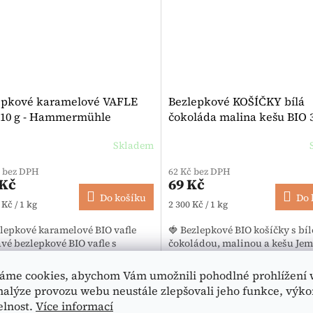
epkové karamelové VAFLE
Bezlepkové KOŠÍČKY bílá
210 g - Hammermühle
čokoláda malina kešu BIO 3
- Naughty
Skladem
rné hodnocení produktu je 5,0 z 5 hvězdiček.
č bez DPH
62 Kč bez DPH
 Kč
69 Kč
Do košíku
Do 
 cena:
Měrná cena:
 Kč / 1 kg
2 300 Kč / 1 kg
zlepkové karamelové BIO vafle
🍓 Bezlepkové BIO košíčky s bí
vé bezlepkové BIO vafle s
čokoládou, malinou a kešu Je
...
bílá...
áme cookies, abychom Vám umožnili pohodlné prohlížení 
ovinka
🥬 Vegan
nalýze provozu webu neustále zlepšovali jeho funkce, výko
IO
🌿 BIO
elnost.
Více informací