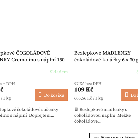
epkové ČOKOLÁDOVÉ
Bezlepkové MADLENKY
NKY Cremolino s náplní 150
čokoládové koláčky 6 x 30 g
Hammermühle
Hammermühle
Skladem
Průměrné hodnocení produktu je
 bez DPH
97 Kč bez DPH
Kč
109 Kč
Do košíku
Do 
 cena:
Měrná cena:
 / 1 kg
605,56 Kč / 1 kg
zlepkové čokoládové sušenky
🍫 Bezlepkové madlenky s
ino s náplní Dopřejte si...
čokoládovou náplní Měkké
čokoládové...