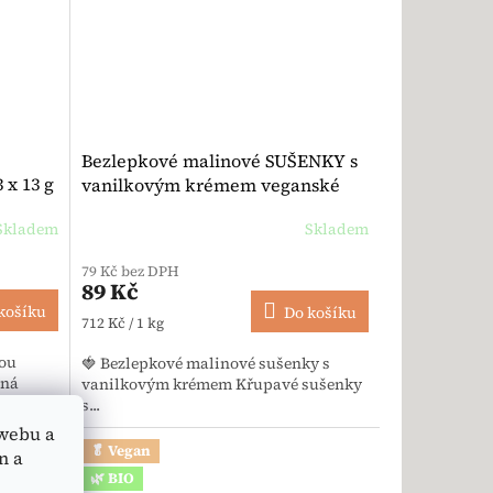
Bezlepkové malinové SUŠENKY s
 x 13 g
vanilkovým krémem veganské
125 g - Hammermühle
Skladem
Skladem
Průměrné hodnocení produktu je 5,0 z 5 hvězdiček.
79 Kč bez DPH
89 Kč
košíku
Do košíku
Měrná cena:
712 Kč / 1 kg
lou
🍓 Bezlepkové malinové sušenky s
mná
vanilkovým krémem Křupavé sušenky
s...
webu a
🥬 Vegan
n a
🌿 BIO