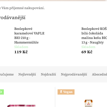
e Vám příjemné nakupování.
rodávanější
Bezlepkové
Bezlepkové KO
karamelové VAFLE
bílá čokoláda
BIO 210 g -
malina kešu BIO
Hammermühle
13 g - Naughty
Skladem
Skladem
119 Kč
69 Kč
ní produktů
ručujeme
Nejlevnější
Nejdražší
Nejprodávanější
Abecedn
s produktů
IO
🥬 Vegan