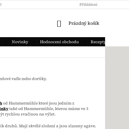
KY OCHRANY OSOBNÍCH ÚDAJŮ
JAK ZAPLATIT
Přihlášení
DOPRAVA Z
NÁKUPNÍ KOŠÍK
Prázdný košík
Novinky
Hodnocení obchodu
Recepty
edové vafle nebo dortíky.
h
od
Hammermühle které jsou jedním z
inky
také od
Hammermühle, kterou máme ve 3
ýt rychlou svačinou na výlet.
k druhů. Mají skvělé složení a jsou slazeny agáve.