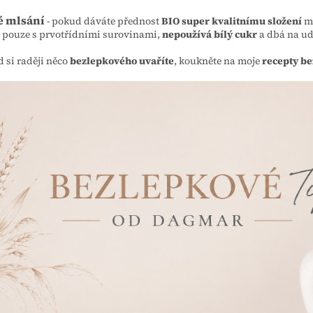
é mlsání
- pokud dáváte přednost
BIO super kvalitnímu složení
mo
 pouze s prvotřídními surovinami,
nepoužívá bílý cukr
a dbá na ud
 si raději něco
bezlepkového uvaříte
, koukněte na moje
recepty be