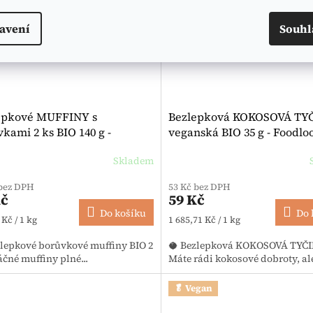
avení
Souhl
epkové MUFFINY s
Bezlepková KOKOSOVÁ TY
kami 2 ks BIO 140 g -
veganská BIO 35 g - Foodlo
tzer
Skladem
 bez DPH
53 Kč bez DPH
Kč
59 Kč
Do košíku
Do 
 cena:
Měrná cena:
 Kč / 1 kg
1 685,71 Kč / 1 kg
zlepkové borůvkové muffiny BIO 2
🥥 Bezlepková KOKOSOVÁ TY
čné muffiny plné...
Máte rádi kokosové dobroty, ale
🥬 Vegan