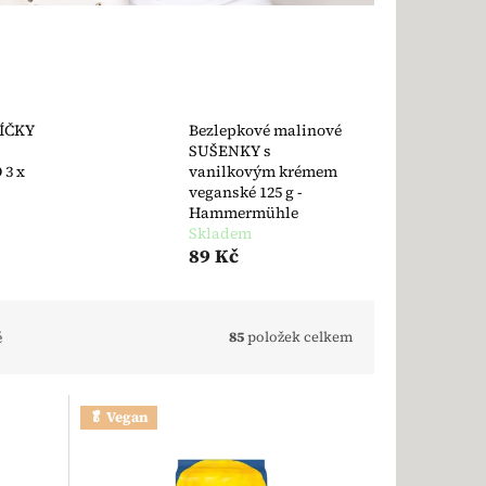
ŠÍČKY
Bezlepkové malinové
SUŠENKY s
 3 x
vanilkovým krémem
veganské 125 g -
Hammermühle
Skladem
89 Kč
ě
85
položek celkem
🥬 Vegan