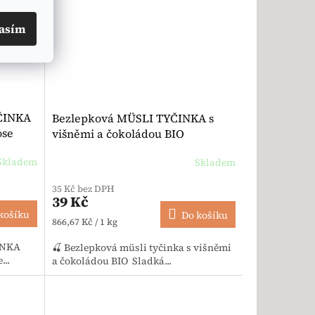
asím
ČINKA
Bezlepková MÜSLI TYČINKA s
ose
višněmi a čokoládou BIO
veganská 45 g - Hammermühle
Skladem
Skladem
35 Kč bez DPH
39 Kč
košíku
Do košíku
Měrná cena:
866,67 Kč / 1 kg
ČINKA
🍒 Bezlepková müsli tyčinka s višněmi
...
a čokoládou BIO Sladká...