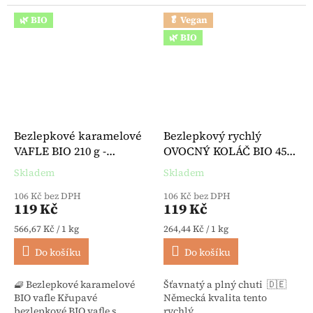
🌿 BIO
🥬 Vegan
🌿 BIO
Bezlepkové karamelové
Bezlepkový rychlý
VAFLE BIO 210 g -
OVOCNÝ KOLÁČ BIO 450
Hammermühle
g (2 x 225 g) - Bauck
Skladem
Skladem
Průměrné hodnocení produktu je 5,0 z 5 hvězdiček.
Průměrné hodnocení produktu je 
106 Kč bez DPH
106 Kč bez DPH
119 Kč
119 Kč
Měrná cena:
Měrná cena:
566,67 Kč / 1 kg
264,44 Kč / 1 kg
Do košíku
Do košíku
🧇 Bezlepkové karamelové
Šťavnatý a plný chuti 🇩🇪
BIO vafle Křupavé
Německá kvalita tento
bezlepkové BIO vafle s
rychlý...