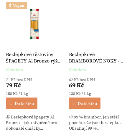
🥬 Vegan
Bezlepkové těstoviny
Bezlepkové
ŠPAGETY Al Bronzo rýže
BRAMBOROVÉ NOKY -
kukuřice 500 g -
Gnocchi 500 g - Granoro
Skladem
Skladem
Průměrné hodnocení produktu je 5,0 z 5 hvězdiček.
Průměrné hodnocení produktu je 
Hammermühle
71 Kč bez DPH
62 Kč bez DPH
79 Kč
69 Kč
Měrná cena:
Měrná cena:
158 Kč / 1 kg
138 Kč / 1 kg
Do košíku
Do košíku
🍝 Bezlepkové špagety Al
🥔 99 % brambor. Jen stěží
Bronzo – jako stvořené pro
poznáte, že jsou bez lepku.
dokonalé omáčky...
Obsahují 99 %...