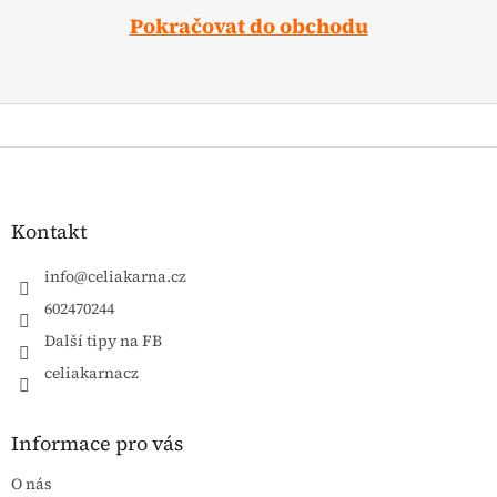
Pokračovat do obchodu
Zápatí
Kontakt
info
@
celiakarna.cz
602470244
Další tipy na FB
celiakarnacz
Informace pro vás
O nás