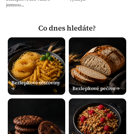
jemnou...
Co dnes hledáte?
Bezlepkové těstoviny
→
Bezlepkové pečivo →