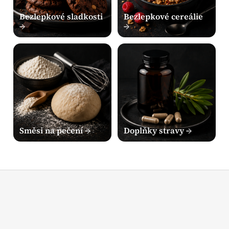
Bezlepkové sladkosti
Bezlepkové cereálie
→
→
Směsi na pečení →
Doplňky stravy →