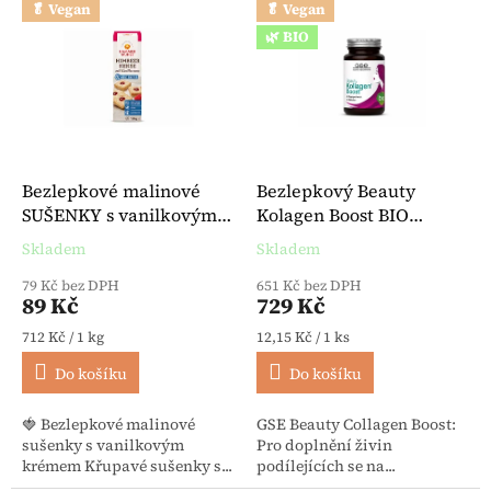
🥬 Vegan
🥬 Vegan
🌿 BIO
Bezlepkové malinové
Bezlepkový Beauty
SUŠENKY s vanilkovým
Kolagen Boost BIO
krémem veganské 125 g -
veganský 60 tablet - GSE
Skladem
Skladem
Průměrné hodnocení produktu je 5,0 z 5 hvězdiček.
Průměrné hodnocení produktu je 
Hammermühle
79 Kč bez DPH
651 Kč bez DPH
89 Kč
729 Kč
Měrná cena:
Měrná cena:
712 Kč / 1 kg
12,15 Kč / 1 ks
Do košíku
Do košíku
🍓 Bezlepkové malinové
GSE Beauty Collagen Boost:
sušenky s vanilkovým
Pro doplnění živin
krémem Křupavé sušenky s...
podílejících se na...