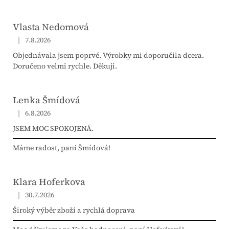
Vlasta Nedomová
|
7.8.2026
Hodnocení obchodu je 5 z 5 hvězdiček.
Objednávala jsem poprvé. Výrobky mi doporučila dcera.
Doručeno velmi rychle. Děkuji.
Lenka Šmídová
|
6.8.2026
Hodnocení obchodu je 5 z 5 hvězdiček.
JSEM MOC SPOKOJENÁ.
Máme radost, paní Šmídová!
Klara Hoferkova
|
30.7.2026
Hodnocení obchodu je 5 z 5 hvězdiček.
Široký výběr zboží a rychlá doprava