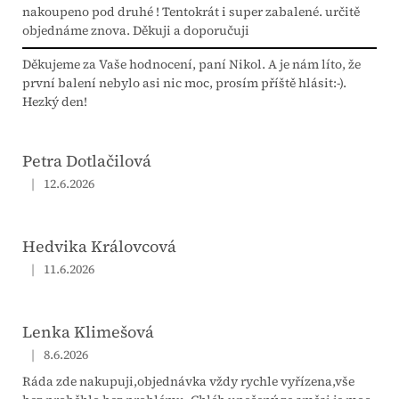
nakoupeno pod druhé ! Tentokrát i super zabalené. určitě
objednáme znova. Děkuji a doporučuji
Děkujeme za Vaše hodnocení, paní Nikol. A je nám líto, že
první balení nebylo asi nic moc, prosím příště hlásit:-).
Hezký den!
Petra Dotlačilová
|
12.6.2026
Hodnocení obchodu je 5 z 5 hvězdiček.
Hedvika Královcová
|
11.6.2026
Hodnocení obchodu je 5 z 5 hvězdiček.
Lenka Klimešová
|
8.6.2026
Hodnocení obchodu je 5 z 5 hvězdiček.
Ráda zde nakupuji,objednávka vždy rychle vyřízena,vše