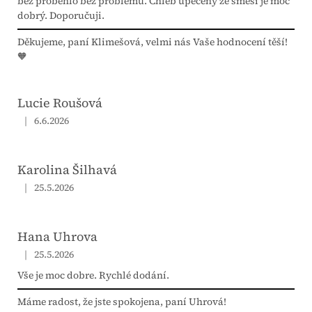
bez proběhlo bez problému. Chléb upečený ze směsi je moc
dobrý. Doporučuji.
Děkujeme, paní Klimešová, velmi nás Vaše hodnocení těší!
🧡
Lucie Roušová
|
6.6.2026
Hodnocení obchodu je 5 z 5 hvězdiček.
Karolina Šilhavá
|
25.5.2026
Hodnocení obchodu je 5 z 5 hvězdiček.
Hana Uhrova
|
25.5.2026
Hodnocení obchodu je 5 z 5 hvězdiček.
Vše je moc dobre. Rychlé dodání.
Máme radost, že jste spokojena, paní Uhrová!