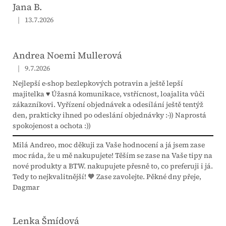
Jana B.
|
13.7.2026
Hodnocení obchodu je 5 z 5 hvězdiček.
Andrea Noemi Mullerová
|
9.7.2026
Hodnocení obchodu je 5 z 5 hvězdiček.
Nejlepší e-shop bezlepkových potravin a ještě lepší
majitelka ♥ Úžasná komunikace, vstřícnost, loajalita vůči
zákazníkovi. Vyřízení objednávek a odesílání ještě tentýž
den, prakticky ihned po odeslání objednávky :-)) Naprostá
spokojenost a ochota :))
Milá Andreo, moc děkuji za Vaše hodnocení a já jsem zase
moc ráda, že u mě nakupujete! Těším se zase na Vaše tipy na
nové produkty a BTW. nakupujete přesně to, co preferuji i já.
Tedy to nejkvalitnější! 🧡 Zase zavolejte. Pěkné dny přeje,
Dagmar
Lenka Šmídová