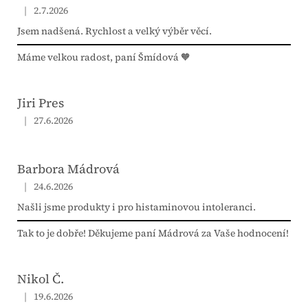
|
2.7.2026
Hodnocení obchodu je 5 z 5 hvězdiček.
Jsem nadšená. Rychlost a velký výběr věcí.
Máme velkou radost, paní Šmídová 🧡
Jiri Pres
|
27.6.2026
Hodnocení obchodu je 5 z 5 hvězdiček.
Barbora Mádrová
|
24.6.2026
Hodnocení obchodu je 5 z 5 hvězdiček.
Našli jsme produkty i pro histaminovou intoleranci.
Tak to je dobře! Děkujeme paní Mádrová za Vaše hodnocení!
Nikol Č.
|
19.6.2026
Hodnocení obchodu je 5 z 5 hvězdiček.