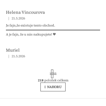
Helena Vincourova
|
21.5.2026
Hodnocení obchodu je 5 z 5 hvězdiček.
Je fajn,že existuje tento obchod.
A je fajn, že u nás nakupujete! 🧡
Muriel
|
21.5.2026
Hodnocení obchodu je 5 z 5 hvězdiček.
Stránkování
1
11
218
položek celkem
Ovládací prvky výpisu
NAHORU
Zápatí