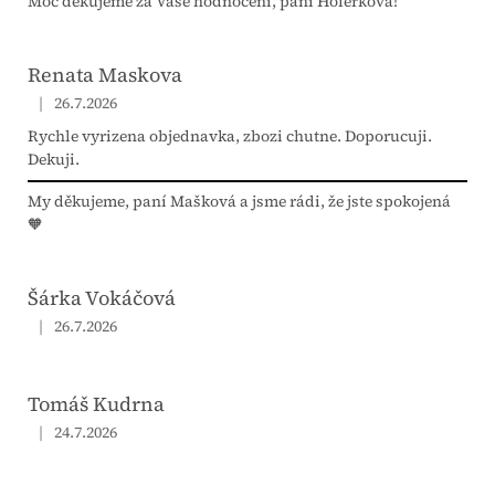
Moc děkujeme za Vaše hodnocení, paní Hoferková!
Renata Maskova
|
26.7.2026
Hodnocení obchodu je 5 z 5 hvězdiček.
Rychle vyrizena objednavka, zbozi chutne. Doporucuji.
Dekuji.
My děkujeme, paní Mašková a jsme rádi, že jste spokojená
🧡
Šárka Vokáčová
|
26.7.2026
Hodnocení obchodu je 5 z 5 hvězdiček.
Tomáš Kudrna
|
24.7.2026
Hodnocení obchodu je 5 z 5 hvězdiček.