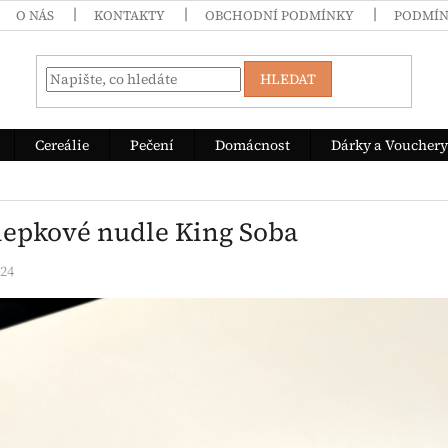
O NÁS
KONTAKTY
OBCHODNÍ PODMÍNKY
PODMÍN
HLEDAT
Cereálie
Pečení
Domácnost
Dárky a Vouchery
lepkové nudle King Soba
024