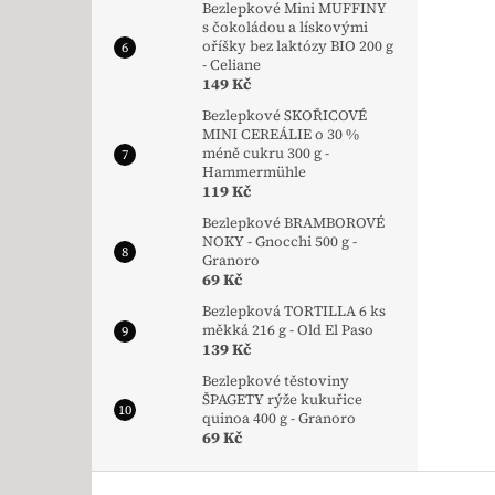
Bezlepkové Mini MUFFINY
s čokoládou a lískovými
oříšky bez laktózy BIO 200 g
- Celiane
149 Kč
Bezlepkové SKOŘICOVÉ
MINI CEREÁLIE o 30 %
méně cukru 300 g -
Hammermühle
119 Kč
Bezlepkové BRAMBOROVÉ
NOKY - Gnocchi 500 g -
Granoro
69 Kč
Bezlepková TORTILLA 6 ks
měkká 216 g - Old El Paso
139 Kč
Bezlepkové těstoviny
ŠPAGETY rýže kukuřice
quinoa 400 g - Granoro
69 Kč
Zápatí