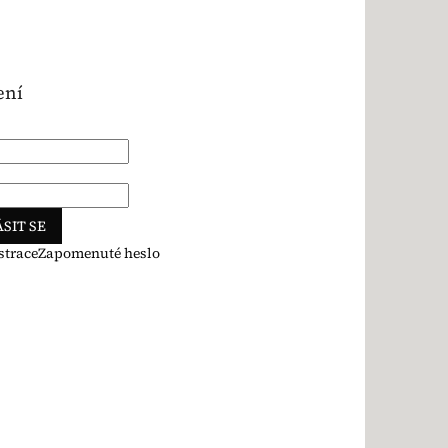
ení
SIT SE
strace
Zapomenuté heslo