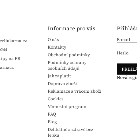
Informace pro vás
Přihláš
O nás
E-mail
celiakarna.cz
Kontakty
0244
Heslo
Obchodní podmínky
tipy na FB
Podmínky ochrany
karnacz
osobních údajů
PŘIHLÁ
Jak zaplatit
Nová regi
Doprava zboží
Reklamace a vrácení zboží
Cookies
Věrnostní program
FAQ
Blog
Delikátně a zdravě bez
lepku