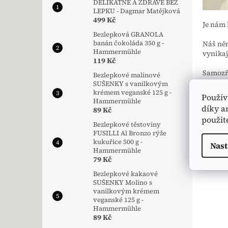
DELIKÁTNĚ A ZDRAVĚ BEZ
LEPKU - Dagmar Matějková
499 Kč
Je nám 
Bezlepková GRANOLA
banán čokoláda 350 g -
Náš něm
Hammermühle
vynikaj
119 Kč
Samozře
Bezlepkové malinové
notifik
SUŠENKY s vanilkovým
krémem veganské 125 g -
Použív
Hammermühle
Děkuje
díky a
89 Kč
použit
Váš
esh
Bezlepkové těstoviny
FUSILLI Al Bronzo rýže
kukuřice 500 g -
Nast
Hammermühle
79 Kč
Bezlepkové kakaové
SUŠENKY Molino s
vanilkovým krémem
veganské 125 g -
Hammermühle
89 Kč