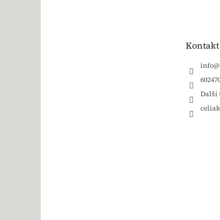
Kontakt
info
@
60247
Další 
celia