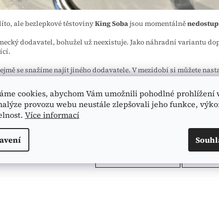
líto, ale bezlepkové těstoviny
King Soba
jsou momentálně
nedostup
ecký dodavatel, bohužel už neexistuje. Jako náhradní variantu d
ící.
jmě se snažíme najít jiného dodavatele. V mezidobí si můžete nastav
ovat, jakmile bude zboží opět skladem.
áme cookies, abychom Vám umožnili pohodlné prohlížení 
me za pochopení.
nalýze provozu webu neustále zlepšovali jeho funkce, výko
elnost.
Více informací
op.celiakarna.cz
avení
Souhl
PŘEDCHOZÍ ČLÁNEK
DALŠÍ Č