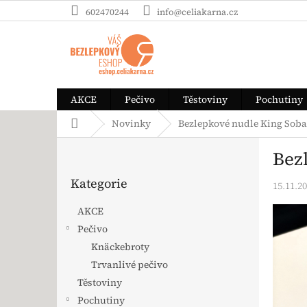
Přejít na obsah
602470244
info@celiakarna.cz
AKCE
Pečivo
Těstoviny
Pochutiny
Domů
Novinky
Bezlepkové nudle King Soba
Postranní panel
Bez
Přeskočit kategorie
Kategorie
15.11.2
AKCE
Pečivo
Knäckebroty
Trvanlivé pečivo
Těstoviny
Pochutiny