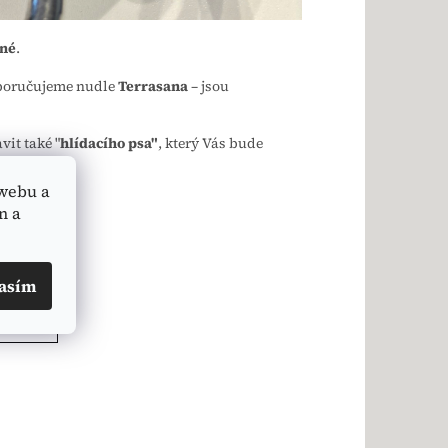
né
.
oporučujeme nudle
Terrasana
– jsou
it také "
hlídacího psa"
, který Vás bude
webu a
n a
asím
LÁNEK