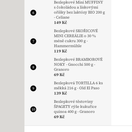
Bezlepkové Mini MUFFINY
s čokoládou a lískovými
oříšky bez laktózy BIO 200 g
- Celiane
149 Kč
Bezlepkové SKOŘICOVÉ
MINI CEREÁLIE o 30 %
méně cukru 300 g -
Hammermühle
119 Kč
Bezlepkové BRAMBOROVÉ
NOKY - Gnocchi 500 g -
Granoro
69 Kč
Bezlepková TORTILLA 6 ks
měkká 216 g - Old El Paso
139 Kč
Bezlepkové těstoviny
ŠPAGETY rýže kukuřice
quinoa 400 g - Granoro
69 Kč
Zápatí