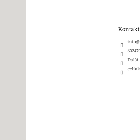
Kontakt
info
@
60247
Další 
celia