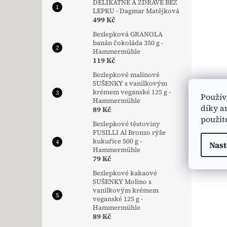
DELIKÁTNĚ A ZDRAVĚ BEZ
LEPKU - Dagmar Matějková
499 Kč
Bezlepková GRANOLA
banán čokoláda 350 g -
Hammermühle
119 Kč
Bezlepkové malinové
SUŠENKY s vanilkovým
krémem veganské 125 g -
Použív
Hammermühle
díky a
89 Kč
použit
Bezlepkové těstoviny
FUSILLI Al Bronzo rýže
kukuřice 500 g -
Nast
Hammermühle
79 Kč
Bezlepkové kakaové
SUŠENKY Molino s
vanilkovým krémem
veganské 125 g -
Hammermühle
89 Kč