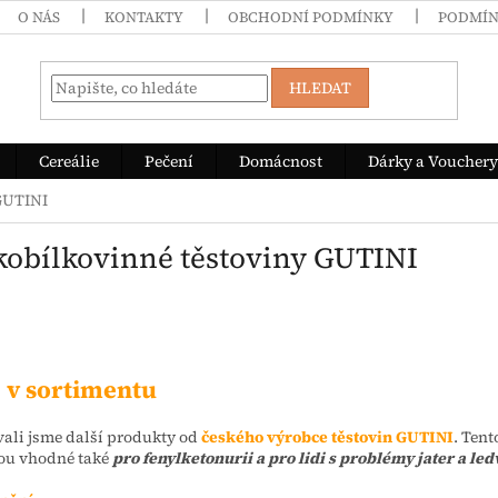
O NÁS
KONTAKTY
OBCHODNÍ PODMÍNKY
PODMÍN
HLEDAT
Cereálie
Pečení
Domácnost
Dárky a Vouchery
GUTINI
kobílkovinné těstoviny GUTINI
 v sortimentu
vali jsme další produkty od
českého výrobce těstovin GUTINI
. Tent
sou vhodné také
pro fenylketonurii a pro lidi s problémy jater a led