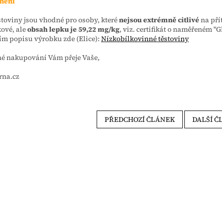
nění
stoviny jsou vhodné pro osoby, které
nejsou extrémně citlivé
na pří
ové, ale
obsah
lepku je 59,22 mg/kg
, viz. certifikát o naměřeném 
ím popisu výrobku zde (Elice):
Nízkobílkovinné těstoviny
né nakupování Vám přeje Vaše,
rna.cz
PŘEDCHOZÍ ČLÁNEK
DALŠÍ Č