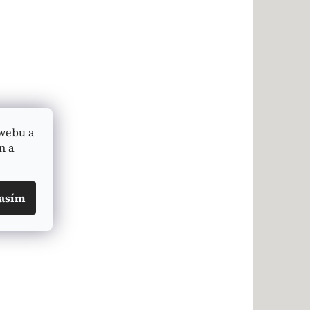
webu a
n a
asím