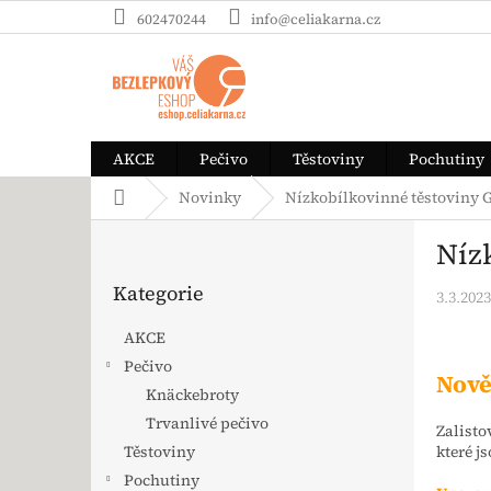
Přejít na obsah
602470244
info@celiakarna.cz
AKCE
Pečivo
Těstoviny
Pochutiny
Domů
Novinky
Nízkobílkovinné těstoviny 
Postranní panel
Níz
Přeskočit kategorie
Kategorie
3.3.2023
AKCE
Pečivo
Nově
Knäckebroty
Trvanlivé pečivo
Zalisto
které j
Těstoviny
Pochutiny