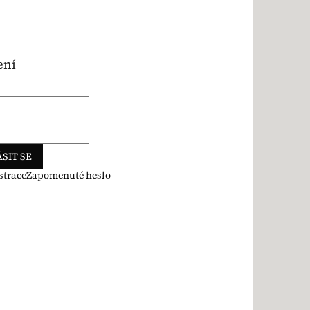
ení
SIT SE
strace
Zapomenuté heslo