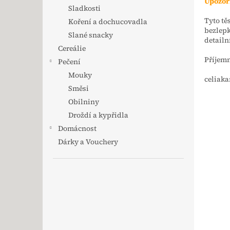
Upozor
Sladkosti
Tyto tě
Koření a dochucovadla
bezlepk
Slané snacky
detailn
Cereálie
Příjem
Pečení
Mouky
celiaka
Směsi
Obilniny
Droždí a kypřidla
Domácnost
Dárky a Vouchery