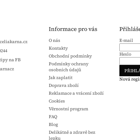
Informace pro vás
Přihláš
O nás
E-mail
celiakarna.cz
Kontakty
0244
Heslo
Obchodní podmínky
tipy na FB
Podmínky ochrany
karnacz
osobních údajů
PŘIHLÁ
Jak zaplatit
Nová regi
Doprava zboží
Reklamace a vrácení zboží
Cookies
Věrnostní program
FAQ
Blog
Delikátně a zdravě bez
lepku