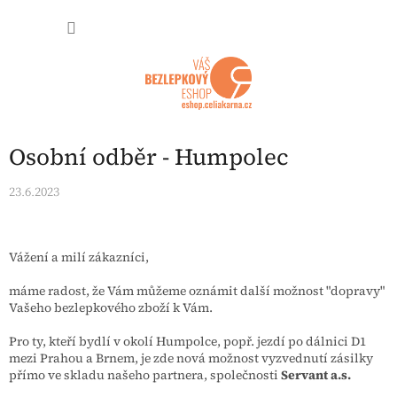
Přejít na obsah
NÁKUP
Osobní odběr - Humpolec
23.6.2023
Vážení a milí zákazníci,
máme radost, že Vám můžeme oznámit další možnost "dopravy"
Vašeho bezlepkového zboží k Vám.
Pro ty, kteří bydlí v okolí Humpolce, popř. jezdí po dálnici D1
mezi Prahou a Brnem, je zde nová možnost vyzvednutí zásilky
přímo ve skladu našeho partnera, společnosti
Servant a.s.