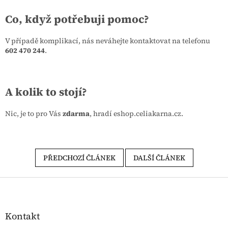
Co, když potřebuji pomoc?
V případě komplikací, nás neváhejte kontaktovat na telefonu
602 470 244
.
A kolik to stojí?
Nic, je to pro Vás
zdarma
, hradí eshop.celiakarna.cz.
PŘEDCHOZÍ ČLÁNEK
DALŠÍ ČLÁNEK
Zápatí
Kontakt