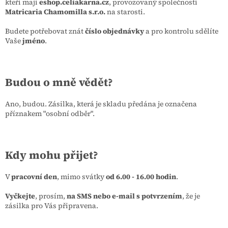
kteří mají
eshop.celiakarna.cz
, provozovaný společností
Matricaria Chamomilla s.r.o.
na starosti.
Budete potřebovat znát
číslo objednávky
a pro kontrolu sdělíte
Vaše
jméno
.
Budou o mně vědět?
Ano, budou. Zásilka, která je skladu předána je označena
příznakem "osobní odběr".
Kdy mohu přijet?
V
pracovní den
, mimo svátky
od 6.00 - 16.00 hodin
.
Vyčkejte
, prosím,
na SMS nebo e-mail s potvrzením
, že je
zásilka pro Vás připravena.