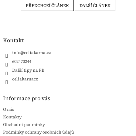
PŘEDCHOZÍ ČLÁNEK
DALŠÍ ČLÁNEK
Zápatí
Kontakt
info
@
celiakarna.cz
602470244
Další tipy na FB
celiakarnacz
Informace pro vás
O nás
Kontakty
Obchodní podmínky
Podmínky ochrany osobních údajů