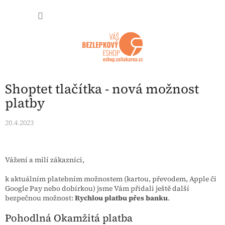
Přejít na obsah
NÁKUP
Shoptet tlačítka - nová možnost
platby
20.4.2023
Vážení a milí zákazníci,
k aktuálním platebním možnostem (kartou, převodem, Apple či
Google Pay nebo dobírkou) jsme Vám přidali ještě další
bezpečnou možnost:
Rychlou platbu přes banku
.
Pohodlná Okamžitá platba