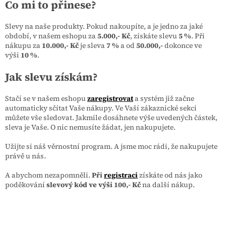
Co mi to přinese?
Slevy na naše produkty. Pokud nakoupíte, a je jedno za jaké
období, v našem eshopu za
5.000,- Kč
, získáte slevu
5 %
. Při
nákupu za
10.000,- Kč
je sleva
7 %
a od
50.000,-
dokonce ve
výši
10 %
.
Jak slevu získám?
Stačí se v našem eshopu
zaregistrovat
a systém již začne
automaticky sčítat Vaše nákupy. Ve Vaší zákaznické sekci
můžete vše sledovat. Jakmile dosáhnete výše uvedených částek,
sleva je Vaše. O nic nemusíte žádat, jen nakupujete.
Užijte si náš věrnostní program. A jsme moc rádi, že nakupujete
právě u nás.
A abychom nezapomněli.
Při
registraci
získáte od nás jako
poděkování
slevový kód ve výši 100,- Kč
na další nákup.