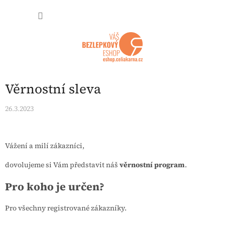
Přejít na obsah
NÁKUP
Věrnostní sleva
26.3.2023
Vážení a milí zákazníci,
dovolujeme si Vám představit náš
věrnostní program
.
Pro koho je určen?
Pro všechny registrované zákazníky.