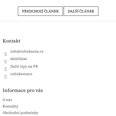
PŘEDCHOZÍ ČLÁNEK
DALŠÍ ČLÁNEK
Zápatí
Kontakt
info
@
celiakarna.cz
602470244
Další tipy na FB
celiakarnacz
Informace pro vás
O nás
Kontakty
Obchodní podmínky