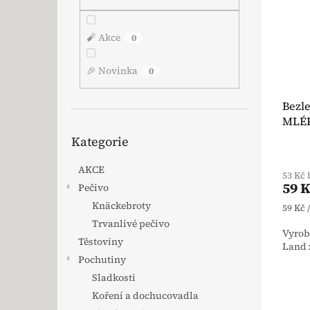
🧨 Akce
0
🎉 Novinka
0
Bezl
MLÉK
Přeskočit kategorie
litr 
Kategorie
AKCE
53 Kč
59 
Pečivo
Knäckebroty
Měrná
59 Kč /
Trvanlivé pečivo
Vyrob
Těstoviny
Land z
Pochutiny
Sladkosti
Koření a dochucovadla