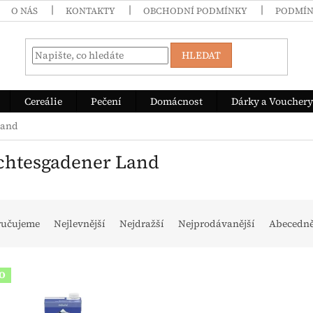
O NÁS
KONTAKTY
OBCHODNÍ PODMÍNKY
PODMÍN
HLEDAT
Cereálie
Pečení
Domácnost
Dárky a Vouchery
Land
chtesgadener Land
ní produktů
ručujeme
Nejlevnější
Nejdražší
Nejprodávanější
Abecedn
s produktů
IO