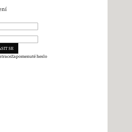
ení
SIT SE
strace
Zapomenuté heslo