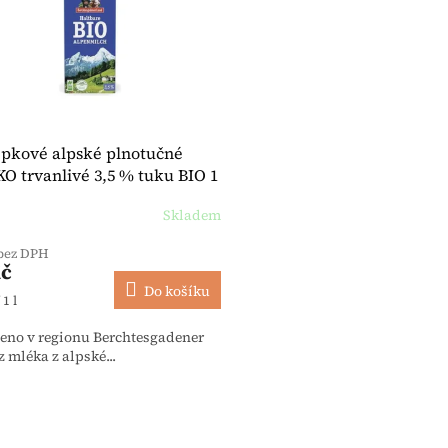
epkové alpské plnotučné
O trvanlivé 3,5 % tuku BIO 1
- Berchtesgadener Land
Skladem
 bez DPH
Kč
Do košíku
 cena:
 1 l
eno v regionu Berchtesgadener
 mléka z alpské...
Ovládací