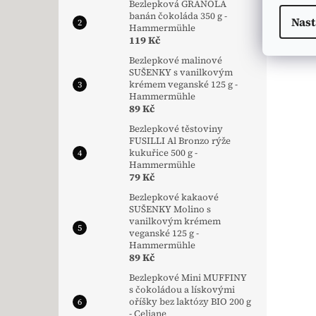
Bezlepková GRANOLA
banán čokoláda 350 g -
Nast
Hammermühle
119 Kč
Bezlepkové malinové
SUŠENKY s vanilkovým
krémem veganské 125 g -
Hammermühle
89 Kč
Bezlepkové těstoviny
FUSILLI Al Bronzo rýže
kukuřice 500 g -
Hammermühle
79 Kč
Bezlepkové kakaové
SUŠENKY Molino s
vanilkovým krémem
veganské 125 g -
Hammermühle
89 Kč
Bezlepkové Mini MUFFINY
s čokoládou a lískovými
oříšky bez laktózy BIO 200 g
- Celiane