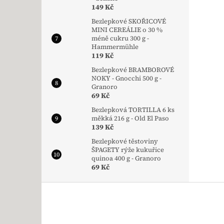
149 Kč
Bezlepkové SKOŘICOVÉ
MINI CEREÁLIE o 30 %
méně cukru 300 g -
Hammermühle
119 Kč
Bezlepkové BRAMBOROVÉ
NOKY - Gnocchi 500 g -
Granoro
69 Kč
Bezlepková TORTILLA 6 ks
měkká 216 g - Old El Paso
139 Kč
Bezlepkové těstoviny
ŠPAGETY rýže kukuřice
quinoa 400 g - Granoro
69 Kč
Zápatí