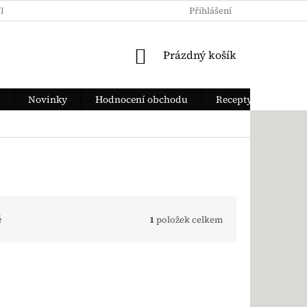
KY OCHRANY OSOBNÍCH ÚDAJŮ
JAK ZAPLATIT
Přihlášení
DOPRAVA Z
NÁKUPNÍ KOŠÍK
Prázdný košík
Novinky
Hodnocení obchodu
Recepty
ě
1
položek celkem