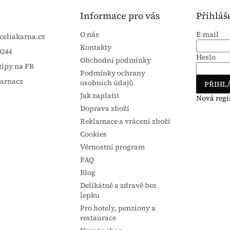
Informace pro vás
Přihláš
O nás
E-mail
celiakarna.cz
Kontakty
0244
Heslo
Obchodní podmínky
tipy na FB
Podmínky ochrany
karnacz
osobních údajů
PŘIHLÁ
Jak zaplatit
Nová regi
Doprava zboží
Reklamace a vrácení zboží
Cookies
Věrnostní program
FAQ
Blog
Delikátně a zdravě bez
lepku
Pro hotely, penziony a
restaurace