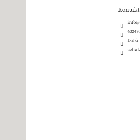
Kontakt
info
@
60247
Další 
celia