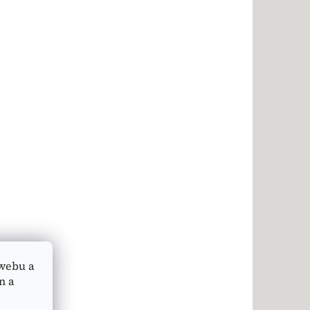
webu a
n a