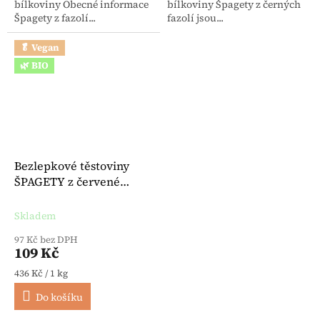
bílkoviny Obecné informace
bílkoviny Špagety z černých
Špagety z fazolí...
fazolí jsou...
🥬 Vegan
🌿 BIO
Bezlepkové těstoviny
ŠPAGETY z červené
čočky BIO veganské 250 g
- Explore Cuisine
Skladem
97 Kč bez DPH
109 Kč
Měrná cena:
436 Kč / 1 kg
Do košíku