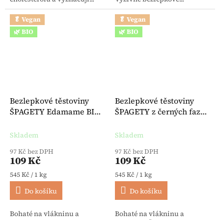
🥬 Vegan
🥬 Vegan
🌿 BIO
🌿 BIO
Bezlepkové těstoviny
Bezlepkové těstoviny
ŠPAGETY Edamame BIO
ŠPAGETY z černých fazolí
veganské 200 g - Explore
BIO veganské 200 g -
Cuisine
Explore Cuisine
Skladem
Skladem
97 Kč bez DPH
97 Kč bez DPH
109 Kč
109 Kč
Měrná cena:
Měrná cena:
545 Kč / 1 kg
545 Kč / 1 kg
Do košíku
Do košíku
Bohaté na vlákninu a
Bohaté na vlákninu a