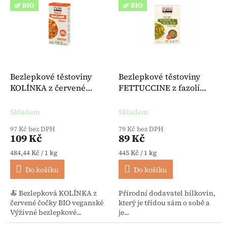
🌿 BIO
🌿 BIO
Bezlepkové těstoviny
Bezlepkové těstoviny
KOLÍNKA z červené
FETTUCCINE z fazolí
čočky BIO veganské 225 g
Edamame BIO 200 g -
- Explore Cuisine
Explore Cuisine
Skladem
Skladem
97 Kč bez DPH
79 Kč bez DPH
109 Kč
89 Kč
Měrná cena:
Měrná cena:
484,44 Kč / 1 kg
445 Kč / 1 kg
Do košíku
Do košíku
🍝 Bezlepková KOLÍNKA z
Přírodní dodavatel bílkovin,
červené čočky BIO veganské
který je třídou sám o sobě a
Výživné bezlepkové...
je...