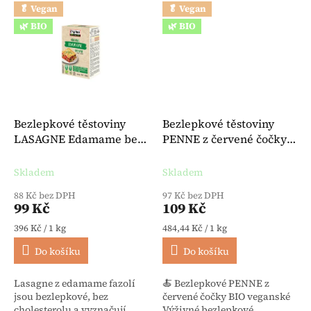
🥬 Vegan
🥬 Vegan
🌿 BIO
🌿 BIO
Bezlepkové těstoviny
Bezlepkové těstoviny
LASAGNE Edamame bez
PENNE z červené čočky
cholesterolu BIO 250 g -
BIO veganské 225 g -
Explore Cuisine
Explore Cuisine
Skladem
Skladem
88 Kč bez DPH
97 Kč bez DPH
99 Kč
109 Kč
Měrná cena:
Měrná cena:
396 Kč / 1 kg
484,44 Kč / 1 kg
Do košíku
Do košíku
Lasagne z edamame fazolí
🍝 Bezlepkové PENNE z
jsou bezlepkové, bez
červené čočky BIO veganské
cholesterolu a vyznačují...
Výživné bezlepkové...