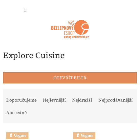
Přejít na obsah
NÁKUP
Explore Cuisine
OTEVŘÍT FILTR
Řazení produktů
Doporučujeme
Nejlevnější
Nejdražší
Nejprodávanější
Abecedně
Výpis produktů
🥬 Vegan
🥬 Vegan