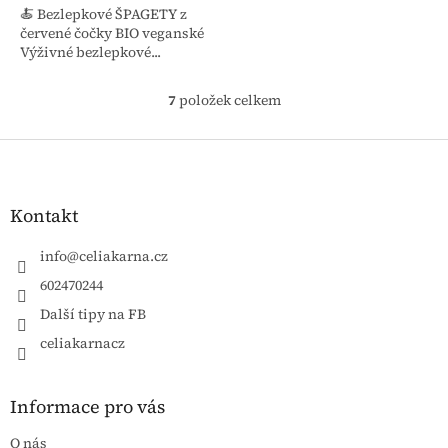
🍝 Bezlepkové ŠPAGETY z
červené čočky BIO veganské
Výživné bezlepkové...
7
položek celkem
Ovládací prvky výpisu
Zápatí
Kontakt
info
@
celiakarna.cz
602470244
Další tipy na FB
celiakarnacz
Informace pro vás
O nás