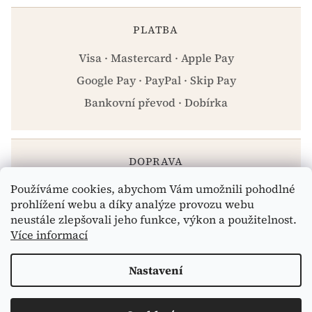
PLATBA
Visa · Mastercard · Apple Pay
Google Pay · PayPal · Skip Pay
Bankovní převod · Dobírka
DOPRAVA
Používáme cookies, abychom Vám umožnili pohodlné
Zásilkovna · PPL · Osobní odběr Praha
prohlížení webu a díky analýze provozu webu
neustále zlepšovali jeho funkce, výkon a použitelnost.
Více informací
Vytvořil Shoptet
Nastavení
Copyright 2026
eshop.celiakarna.cz
. Všechna práva