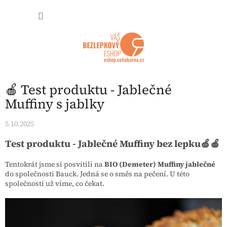
Přejít na obsah
NÁKUP
🍎 Test produktu - Jablečné
Muffiny s jablky
5.10.2025
Test produktu - Jablečné Muffiny bez lepku🍏🍎
Tentokrát jsme si posvítili na
BIO (Demeter) Muffiny
jablečné
do společnosti Bauck. Jedná se o směs na pečení. U této
společnosti už víme, co čekat.