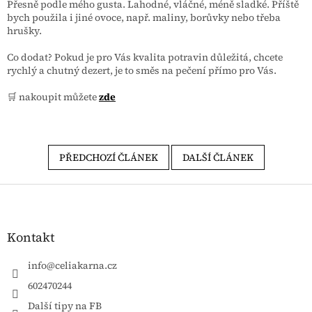
Přesně podle mého gusta. Lahodné, vláčné, méně sladké. Příště
bych použila i jiné ovoce, např. maliny, borůvky nebo třeba
hrušky.
Co dodat? Pokud je pro Vás kvalita potravin důležitá, chcete
rychlý a chutný dezert, je to směs na pečení přímo pro Vás.
🛒 nakoupit můžete
zde
PŘEDCHOZÍ ČLÁNEK
DALŠÍ ČLÁNEK
Zápatí
Kontakt
info
@
celiakarna.cz
602470244
Další tipy na FB