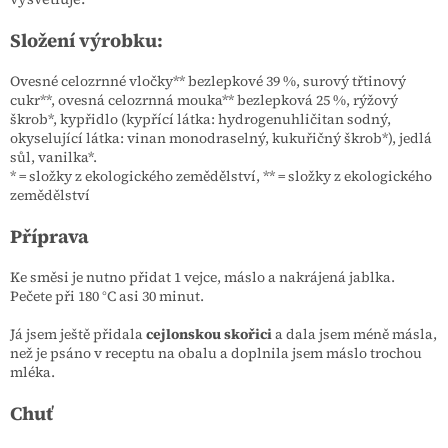
Složení výrobku:
Ovesné celozrnné vločky** bezlepkové 39 %, surový třtinový
cukr**, ovesná celozrnná mouka** bezlepková 25 %, rýžový
škrob*, kypřidlo (kypřící látka: hydrogenuhličitan sodný,
okyselující látka: vinan monodraselný, kukuřičný škrob*), jedlá
sůl, vanilka*.
* = složky z ekologického zemědělství, ** = složky z ekologického
zemědělství
Příprava
Ke směsi je nutno přidat 1 vejce, máslo a nakrájená jablka.
Pečete při 180 °C asi 30 minut.
Já jsem ještě přidala
cejlonskou skořici
a dala jsem méně másla,
než je psáno v receptu na obalu a doplnila jsem máslo trochou
mléka.
Chuť