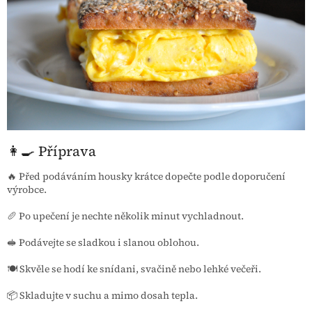
👩‍🍳 Příprava
🔥 Před podáváním housky krátce dopečte podle doporučení
výrobce.
🥖 Po upečení je nechte několik minut vychladnout.
🥪 Podávejte se sladkou i slanou oblohou.
🍽️ Skvěle se hodí ke snídani, svačině nebo lehké večeři.
📦 Skladujte v suchu a mimo dosah tepla.