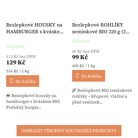
Bezlepkové HOUSKY na
Bezlepkové ROHLÍKY
HAMBURGER s kváskem
semínkové BIO 220 g (2
BIO 250 g (4 kusy) -
kusy) - Hammermühle
Skladem
Průměrné hodnocení produktu je 
Schnitzer
Skladem
88 Kč bez DPH
99 Kč
115 Kč bez DPH
129 Kč
Měrná cena:
450 Kč / 1 kg
Měrná cena:
516 Kč / 1 kg
Do košíku
Do košíku
🌾 Bezlepkové BIO semínkové
🍔 Bezlepkové housky na
rohlíky – křupavé, vláčné a
hamburger s kváskem BIO
plné semínek...
Pořádný burger...
ZOBRAZIT VŠECHNY SOUVISEJÍCÍ PRODUKTY