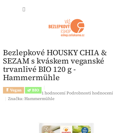
Přejít na obsah
NÁKUP
Bezlepkové HOUSKY CHIA &
SEZAM s kváskem veganské
trvanlivé BIO 120 g -
Hammermühle
🥬 Vegan
🌿 BIO
Průměrné hodnocení produktu je 5,0 z 5 hvězdi
1 hodnocení
Podrobnosti hodnocení
Značka:
Hammermühle