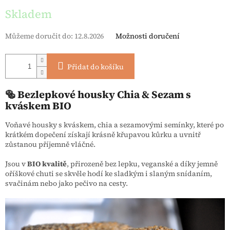
Skladem
Můžeme doručit do:
12.8.2026
Možnosti doručení
Přidat do košíku
🥯 Bezlepkové housky Chia & Sezam s
kváskem BIO
Voňavé housky s kváskem, chia a sezamovými semínky, které po
krátkém dopečení získají krásně křupavou kůrku a uvnitř
zůstanou příjemně vláčné.
Jsou v
BIO kvalitě
, přirozeně bez lepku, veganské a díky jemně
oříškové chuti se skvěle hodí ke sladkým i slaným snídaním,
svačinám nebo jako pečivo na cesty.