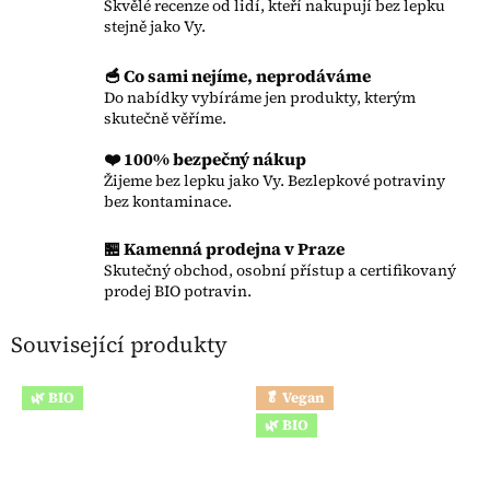
Skvělé recenze od lidí, kteří nakupují bez lepku
stejně jako Vy.
🥣 Co sami nejíme, neprodáváme
Do nabídky vybíráme jen produkty, kterým
skutečně věříme.
❤️ 100% bezpečný nákup
Žijeme bez lepku jako Vy. Bezlepkové potraviny
bez kontaminace.
🏪 Kamenná prodejna v Praze
Skutečný obchod, osobní přístup a certifikovaný
prodej BIO potravin.
Související produkty
🌿 BIO
🥬 Vegan
🌿 BIO