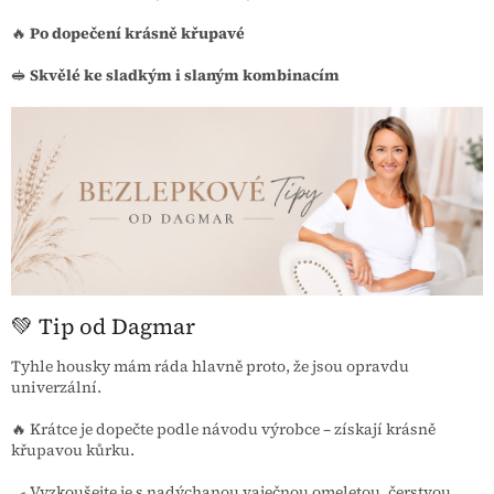
🔥
Po dopečení krásně křupavé
🥪
Skvělé ke sladkým i slaným kombinacím
💚 Tip od Dagmar
Tyhle housky mám ráda hlavně proto, že jsou opravdu
univerzální.
🔥 Krátce je dopečte podle návodu výrobce – získají krásně
křupavou kůrku.
🍳 Vyzkoušejte je s nadýchanou vaječnou omeletou, čerstvou