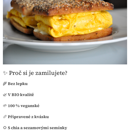
✨ Proč si je zamilujete?
🌾
Bez lepku
🌿
V BIO kvalitě
🌱
100 % veganské
🥖
Připravené z kvásku
🌻
S chia a sezamovými semínky