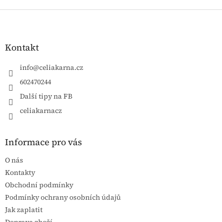
Zápatí
Kontakt
info
@
celiakarna.cz
602470244
Další tipy na FB
celiakarnacz
Informace pro vás
O nás
Kontakty
Obchodní podmínky
Podmínky ochrany osobních údajů
Jak zaplatit