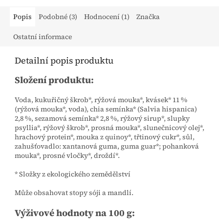
Popis
Podobné (3)
Hodnocení (1)
Značka
Ostatní informace
Detailní popis produktu
Složení produktu:
Voda, kukuřičný škrob*, rýžová mouka*, kvásek* 11 %
(rýžová mouka*, voda), chia semínka* (Salvia hispanica)
2,8 %, sezamová semínka* 2,8 %, rýžový sirup*, slupky
psyllia*, rýžový škrob*, prosná mouka*, slunečnicový olej*,
hrachový protein*, mouka z quinoy*, třtinový cukr*, sůl,
zahušťovadlo: xantanová guma, guma guar*; pohanková
mouka*, prosné vločky*, droždí*.
* Složky z ekologického zemědělství
Může obsahovat stopy sóji a mandlí.
Výživové hodnoty na 100 g: