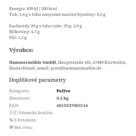
Energie: 839 kJ / 200 kcal
Tuk: 3,4 g z toho nasycené mastné kyseliny: 0,5 g
Sacharidy 29 g z toho cukr: 29 g: 3,9 g
Bílkoviny: 4,7 g
Sůl: 1,2 g
Výrobce:
Hammermühle GmbH
, Hauptstraße 181, 67489 Kirrweiler,
Deutschland. email: post@hammermuehle.de
Doplňkové parametry
Kategorie
:
Pečivo
Hmotnost
:
0.2 kg
EAN
:
4015537003116
🇩🇪 Německá kvalita
:
🥯 S kváskem
:
🚫 Bez ovsa
: