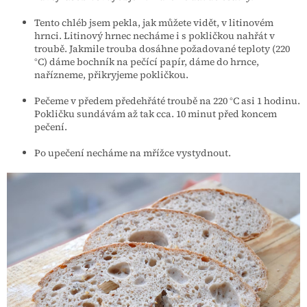
Tento chléb jsem pekla, jak můžete vidět, v litinovém
hrnci. Litinový hrnec necháme i s pokličkou nahřát v
troubě. Jakmile trouba dosáhne požadované teploty (220
°C) dáme bochník na pečící papír, dáme do hrnce,
nařízneme, přikryjeme pokličkou.
Pečeme v předem předehřáté troubě na 220 °C asi 1 hodinu.
Pokličku sundávám až tak cca. 10 minut před koncem
pečení.
Po upečení necháme na mřížce vystydnout.