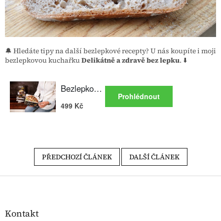
🔔 Hledáte tipy na další bezlepkové recepty? U nás koupíte i moji
bezlepkovou kuchařku
Delikátně a zdravě bez lepku
. ⬇️
PŘEDCHOZÍ ČLÁNEK
DALŠÍ ČLÁNEK
Zápatí
Kontakt