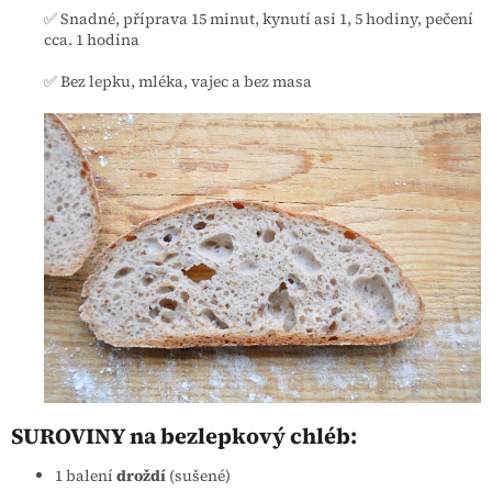
✅ Snadné, příprava 15 minut, kynutí asi 1, 5 hodiny, pečení
cca. 1 hodina
✅ Bez lepku, mléka, vajec a bez masa
SUROVINY na bezlepkový chléb:
1 balení
droždí
(sušené)