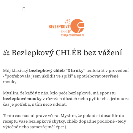
Přejít na obsah
NÁKUP
⚖️ Bezlepkový CHLÉB bez vážení
Můj klasický
bezlepkový chléb "3 hrnky"
tentokrát v provedení
- "potřebovala jsem uklidit ve spíži" a spotřebovat otevřené
mouky.
Myslím, že každý z nás, kdo peče bezlepkově, má spoustu
bezlepkové mouky
v různých dózách nebo pytlících a jednou za
čas je potřeba, s tím něco udělat.
Tento čas nastal právě včera. Myslím, že pokud si dosadíte do
receptu vaše bezlepkové zbytky, chléb dopadne podobně - tedy
výtečně nebo samozřejmě lépe:-).