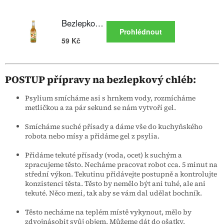
POSTUP přípravy na bezlepkový chléb:
Psylium smícháme asi s hrnkem vody, rozmícháme
metličkou a za pár sekund se nám vytvoří gel.
Smícháme suché přísady a dáme vše do kuchyňského
robota nebo mísy a přidáme gel z psylia.
Přidáme tekuté přísady (voda, ocet) k suchým a
zpracujeme těsto. Necháme pracovat robot cca. 5 minut na
střední výkon. Tekutinu přidávejte postupně a kontrolujte
konzistenci těsta. Těsto by nemělo být ani tuhé, ale ani
tekuté. Něco mezi, tak aby se vám dal udělat bochník.
Těsto necháme na teplém místě vykynout, mělo by
zdvojnásobit svůj objem. Můžeme dát do ošatky.