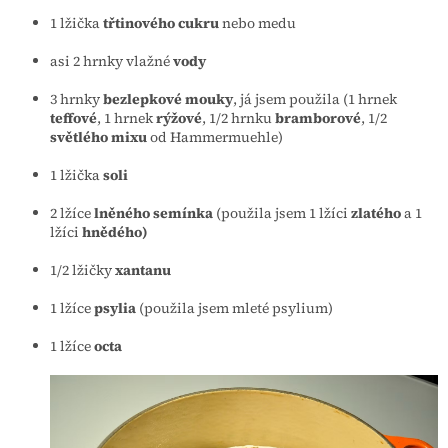
1 lžička
třtinového cukru
nebo medu
asi 2 hrnky vlažné
vody
3 hrnky
bezlepkové mouky
, já jsem použila (1 hrnek
teffové
, 1 hrnek
rýžové
, 1/2 hrnku
bramborové
, 1/2
světlého mixu
od Hammermuehle)
1 lžička
soli
2 lžíce
lněného semínka
(použila jsem 1 lžíci
zlatého
a 1
lžíci
hnědého)
1/2 lžičky
xantanu
1 lžíce
psylia
(použila jsem mleté psylium)
1 lžíce
octa