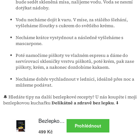
bude sedět skleněná mísa, nalijeme vodu. Voda se nesmí
dotýkat nádoby.
Vodu necháme dojít k varu. V míse, za stálého šlehání,
vyšleháme žloutky s cukrem do světlého krému.
Necháme krátce vystydnout a následně vyšleháme s
mascarpone.
Poté namočíme piškoty ve vlažném espresu a dáme do
servírovací skleničky vrstvu piškotů, poté krém, pak zase
piškoty, krém, a nakonec dozdobíme kakaem.
Necháme dobře vychladnout v lednici, ideálně přes noc a
můžeme podávat.
🔔 Hledáte tipy na další bezlepkové recepty? U nás koupíte i moji
bezlepkovou kuchařku
Delikátně a zdravě bez lepku
. ⬇️