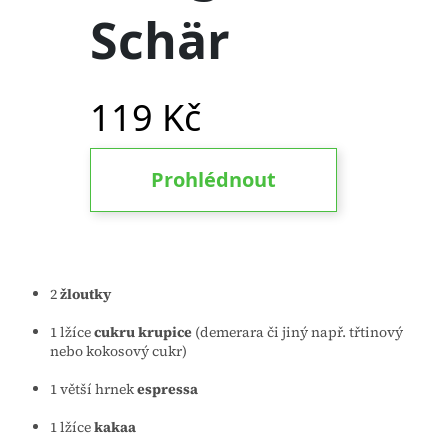
2
žloutky
1 lžíce
cukru krupice
(demerara či jiný např. třtinový
nebo kokosový cukr)
1 větší hrnek
espressa
1 lžíce
kakaa