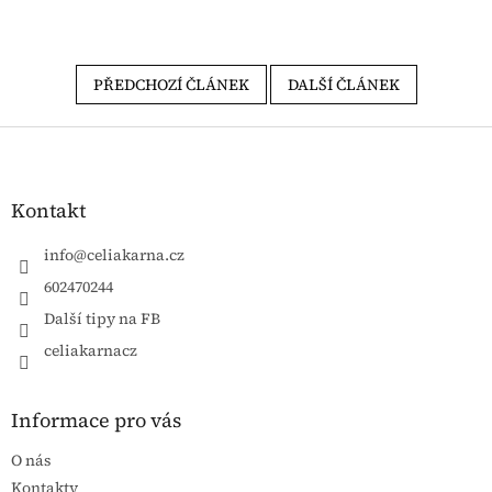
PŘEDCHOZÍ ČLÁNEK
DALŠÍ ČLÁNEK
Zápatí
Kontakt
info
@
celiakarna.cz
602470244
Další tipy na FB
celiakarnacz
Informace pro vás
O nás
Kontakty