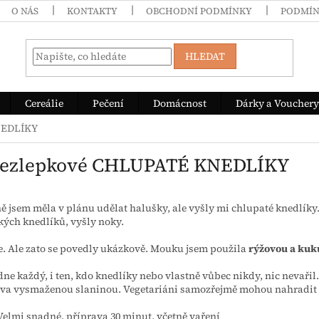
O NÁS
KONTAKTY
OBCHODNÍ PODMÍNKY
PODMÍN
HLEDAT
Cereálie
Pečení
Domácnost
Dárky a Vouchery
NEDLÍKY
Bezlepkové CHLUPATÉ KNEDLÍKY
 jsem měla v plánu udělat halušky, ale vyšly mi chlupaté knedlíky.
ých knedlíků, vyšly noky.
e. Ale zato se povedly ukázkově. Mouku jsem použila
rýžovou a kuk
dne každý, i ten, kdo knedlíky nebo vlastně vůbec nikdy, nic nevařil
ova vysmaženou slaninou. Vegetariáni samozřejmě mohou nahradit 
Velmi snadné, příprava 30 minut, včetně vaření