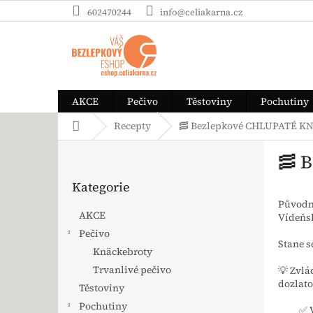
Přejít na obsah
602470244
info@celiakarna.cz
AKCE
Pečivo
Těstoviny
Pochutiny
Domů
Recepty
🥓 Bezlepkové CHLUPATÉ K
Postranní panel
🥓 
Přeskočit kategorie
Kategorie
Původně
AKCE
Vídeňsk
Pečivo
Stane s
Knäckebroty
Trvanlivé pečivo
💡 Zvlá
dozlat
Těstoviny
Pochutiny
✅ 