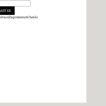
SIT SE
strace
Zapomenuté heslo