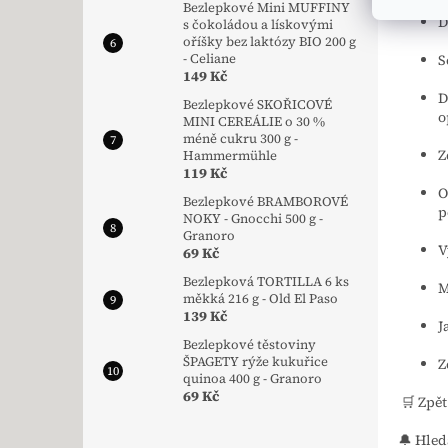
Bezlepkové Mini MUFFINY
D
s čokoládou a lískovými
oříšky bez laktózy BIO 200 g
S
- Celiane
149 Kč
D
Bezlepkové SKOŘICOVÉ
o
MINI CEREÁLIE o 30 %
méně cukru 300 g -
Z
Hammermühle
119 Kč
O
Bezlepkové BRAMBOROVÉ
p
NOKY - Gnocchi 500 g -
Granoro
V
69 Kč
Bezlepková TORTILLA 6 ks
M
měkká 216 g - Old El Paso
139 Kč
J
Bezlepkové těstoviny
ŠPAGETY rýže kukuřice
Z
quinoa 400 g - Granoro
69 Kč
🛒 Zpě
🔔 Hled