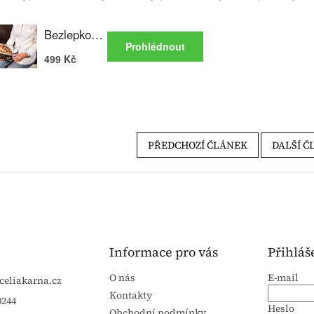
PŘEDCHOZÍ ČLÁNEK
DALŠÍ Č
Informace pro vás
Přihláš
O nás
E-mail
celiakarna.cz
Kontakty
0244
Heslo
Obchodní podmínky