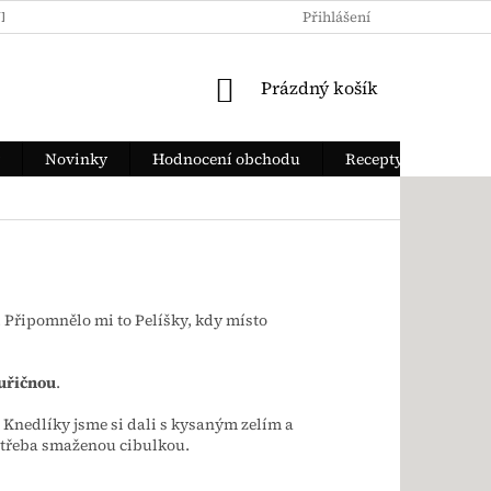
KY OCHRANY OSOBNÍCH ÚDAJŮ
JAK ZAPLATIT
Přihlášení
DOPRAVA Z
NÁKUPNÍ KOŠÍK
Prázdný košík
Novinky
Hodnocení obchodu
Recepty
 Připomnělo mi to Pelíšky, kdy místo
uřičnou
.
. Knedlíky jsme si dali s kysaným zelím a
třeba smaženou cibulkou.