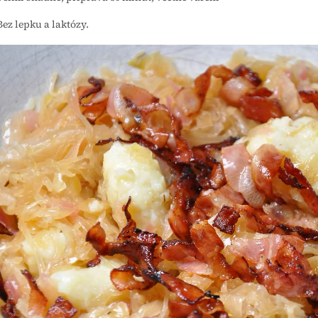
ez lepku a laktózy.