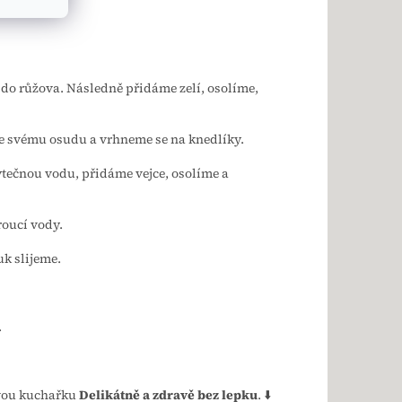
 do růžova. Následně přidáme zelí, osolíme,
me svému osudu a vrhneme se na knedlíky.
ečnou vodu, přidáme vejce, osolíme a
roucí vody.
uk slijeme.
.
ovou kuchařku
Delikátně a zdravě bez lepku
. ⬇️