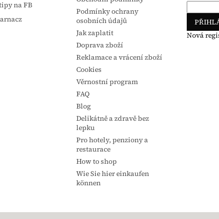
tipy na FB
Podmínky ochrany
karnacz
osobních údajů
PŘIHLÁ
Jak zaplatit
Nová regi
Doprava zboží
Reklamace a vrácení zboží
Cookies
Věrnostní program
FAQ
Blog
Delikátně a zdravě bez
lepku
Pro hotely, penziony a
restaurace
How to shop
Wie Sie hier einkaufen
können