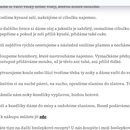
áme si vařit velký hrnec vody, kterou dobře osolíme.
cedíme kysané zelí, nakrájíme si cibulku najemno.
o dalšího hrnce si dáme olej a jakmile je zahřátý, osmažíme cibulku
pepříme a pokud je zelí příliš kyselé, přidáme také cukr.
elí nejdříve rychle orestujeme a následně snížíme plamen a nechá
loupeme brambory, které nastrouháme najemno. Vymačkáme přebyt
ostupně přidáváme mouku, až je těsto ani tuhé, ani příliš řídké.
ytvarujeme koule nebo lžící tvoříme třeba ty noky a dáme vařit do v
ezitím si na suché pánvi, na sucho, opražíme slaninu do zlatova. T
akmile nám noky-knedlíky vyplavou, budou hotové.
elí a knedlíky dáme do mísy a ozdobíme slaninou. Ihned podáváme
t k nákupu můžete jít
zde
.
áte tipy na další bezlepkové recepty? U nás koupíte i moji bezlepk