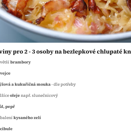
iny pro 2 - 3 osoby na bezlepkové chlupaté kn
 větší
brambory
vejce
ýžová a kukuřičná mouka
- dle potřeby
 lžíce
oleje
např. slunečnicový
ůl, pepř
 balení
kysaného zelí
cibule