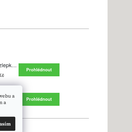
webu a
n a
asím