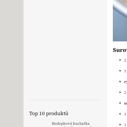
Surov
2
1
r
2
s
Top 10 produktů
1
Bezlepková kuchařka
1