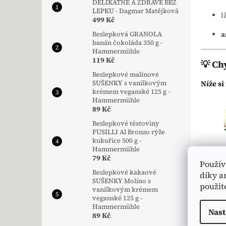
DELIKÁTNĚ A ZDRAVĚ BEZ
LEPKU - Dagmar Matějková
l
499 Kč
a
Bezlepková GRANOLA
banán čokoláda 350 g -
Hammermühle
119 Kč
💡 Ch
Bezlepkové malinové
Níže s
SUŠENKY s vanilkovým
krémem veganské 125 g -
Hammermühle
89 Kč
Bezlepkové těstoviny
FUSILLI Al Bronzo rýže
kukuřice 500 g -
Hammermühle
79 Kč
Použív
Bezlepkové kakaové
díky a
SUŠENKY Molino s
použit
vanilkovým krémem
veganské 125 g -
Hammermühle
Nast
89 Kč
Postu