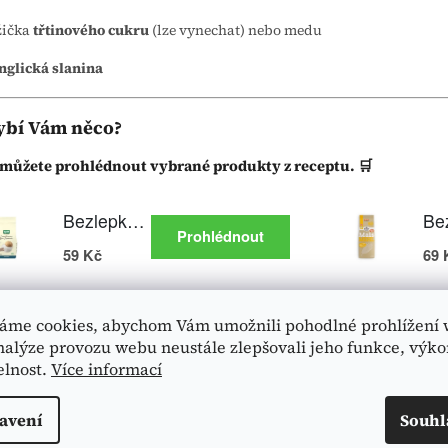
žička
třtinového cukru
(lze vynechat) nebo medu
nglická slanina
ybí Vám něco?
i můžete prohlédnout vybrané produkty z receptu. 🛒
áme cookies, abychom Vám umožnili pohodlné prohlížení 
nalýze provozu webu neustále zlepšovali jeho funkce, výko
elnost.
Více informací
avení
Souhl
p přípravy bezlepkových chlupatých knedlíků: