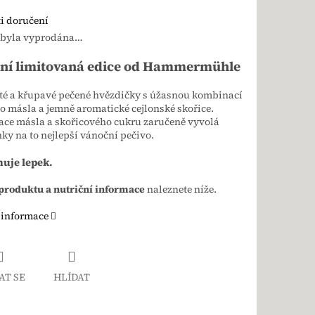
i doručení
 byla vyprodána…
ní limitovaná edice od Hammermühle
té a křupavé pečené hvězdičky s úžasnou kombinací
o másla a jemně aromatické cejlonské skořice.
ce másla a skořicového cukru zaručeně vyvolá
y na to nejlepší vánoční pečivo.
uje lepek.
 produktu a nutriční informace
naleznete níže.
 informace
AT SE
HLÍDAT