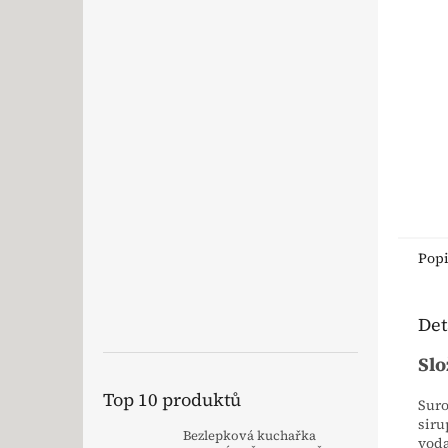
Pop
Det
Slo
Top 10 produktů
Suro
siru
Bezlepková kuchařka
voda