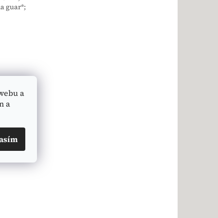
a guar*;
webu a
n a
asím