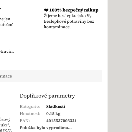
,
❤️ 100% bezpečný nákup
Žijeme bez lepku jako Vy.
e jen
Bezlepkové potraviny bez
kutečně
kontaminace.
travin.
ormace
Doplňkové parametry
Kategorie
:
Sladkosti
Hmotnost
:
0.15 kg
kózový
EAN
:
4015537003321
ukr*,
Položka byla vyprodána…
OUKA*,