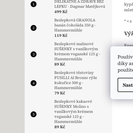
DELIKÁTNĚ A ZDRAVĚ BEZ
kypř
LEPKU - Dagmar Matějková
mlet
499 Kč
Bezlepková GRANOLA
* = 
banán čokoláda 350 g -
Hammermühle
Výž
119 Kč
Bezlepkové malinové
Energ
SUŠENKY s vanilkovým
Tuk 
krémem veganské 125 g -
Použív
Sach
Hammermühle
Bílk
díky a
89 Kč
Sůl 
použit
Bezlepkové těstoviny
FUSILLI Al Bronzo rýže
kukuřice 500 g -
Nast
Hammermühle
79 Kč
Bezlepkové kakaové
SUŠENKY Molino s
vanilkovým krémem
veganské 125 g -
Hammermühle
89 Kč