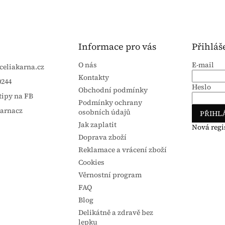
Informace pro vás
Přihláš
O nás
E-mail
celiakarna.cz
Kontakty
0244
Heslo
Obchodní podmínky
tipy na FB
Podmínky ochrany
karnacz
osobních údajů
PŘIHLÁ
Jak zaplatit
Nová regi
Doprava zboží
Reklamace a vrácení zboží
Cookies
Věrnostní program
FAQ
Blog
Delikátně a zdravě bez
lepku