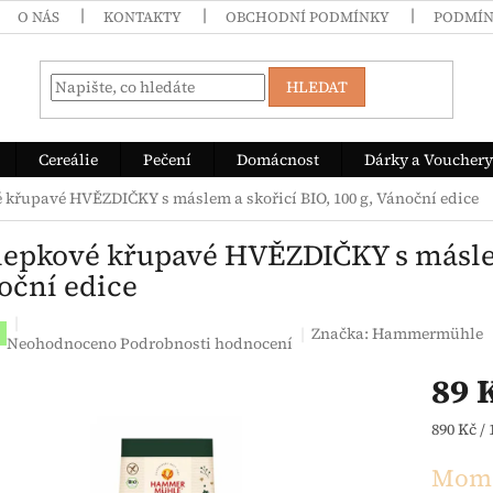
O NÁS
KONTAKTY
OBCHODNÍ PODMÍNKY
PODMÍN
HLEDAT
Cereálie
Pečení
Domácnost
Dárky a Vouchery
 křupavé HVĚZDIČKY s máslem a skořicí BIO, 100 g, Vánoční edice
lepkové křupavé HVĚZDIČKY s máslem 
oční edice
Značka:
Hammermühle
Průměrné hodnocení produktu je 0,0 z 5 hvězdiček.
Neohodnoceno
Podrobnosti hodnocení
89 
Měrná c
890 Kč / 
Mome