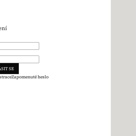
ení
SIT SE
strace
Zapomenuté heslo