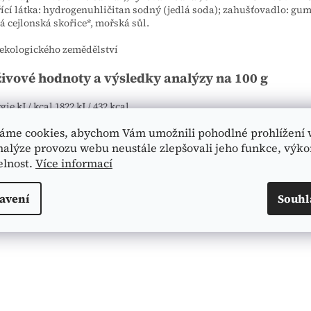
ící látka: hydrogenuhličitan sodný (jedlá soda); zahušťovadlo: gum
á cejlonská skořice*, mořská sůl.
z ekologického zemědělství
ivové hodnoty a výsledky analýzy na 100 g
ie kJ / kcal 1822 kJ / 432 kcal
10 g z toho nasycené mastné kyseliny 5,6 g
áme cookies, abychom Vám umožnili pohodlné prohlížení 
aridy 81 g z toho cukr 38 g
oviny 3,1 g
nalýze provozu webu neustále zlepšovali jeho funkce, výko
1,12 g
elnost.
Více informací
avení
Souhl