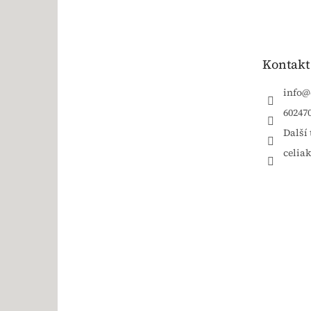
Kontakt
info
@
60247
Další 
celia