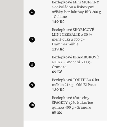
Bezlepkové Mini MUFFINY
s čokoládou a lískovými
oříšky bez laktózy BIO 200 g
- Celiane
149 Kč
Bezlepkové SKOŘICOVÉ
MINI CEREÁLIE o 30 %
méně cukru 300 g -
Hammermühle
119 Kč
Bezlepkové BRAMBOROVÉ
NOKY - Gnocchi 500 g -
Granoro
69 Kč
Bezlepková TORTILLA 6 ks
měkká 216 g - Old El Paso
139 Kč
Bezlepkové těstoviny
ŠPAGETY rýže kukuřice
quinoa 400 g - Granoro
69 Kč
Zápatí