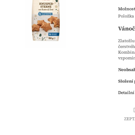
Možnost
Položka
Vánoč
Zlatožlu
čerstvéh
Kombina
vzpomínk
Neobsah
Složení
Detailní
ZEPT