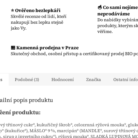
🥣 Co sami nejíme
⭐ Ověřeno bezlepkáři
neprodáváme
Skvělé recenze od lidí, kteří
Do nabídky vybírám
nakupují bez lepku stejně
produkty, kterým s
jako Vy.
věříme.
🏪 Kamenná prodejna v Praze
Skutečný obchod, osobní přístup a certifikovaný prodej BIO po
is
Podobné (3)
Hodnocení
Značka
Ostatní inf
ailní popis produktu
žení produktu:
vý třtinový cukr*, kukuřičný škrob*, celozrnná rýžová mouka*, glu
p* (kukuřice*), MÁSLO* 9 %, marcipán* (MANDLE*, surový třtinový c
, sirup z invertního cukru*), rýžová mouka*, SLADKÁ LUPINOVÁ M