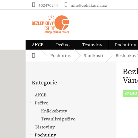
Přejít na obsah
602470244
info@celiakarna.cz
AKCE
Pečivo
Těstoviny
Pochutiny
Domů
Pochutiny
Sladkosti
Bezlepkové
Postranní panel
Bez
Přeskočit kategorie
Ván
Kategorie
🌿 BIO
AKCE
Pečivo
Knäckebroty
Trvanlivé pečivo
Těstoviny
Pochutiny