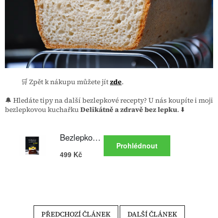
🛒 Zpět k nákupu můžete jít
zde
.
🔔 Hledáte tipy na další bezlepkové recepty? U nás koupíte i moji
bezlepkovou kuchařku
Delikátně a zdravě bez lepku
. ⬇️
PŘEDCHOZÍ ČLÁNEK
DALŠÍ ČLÁNEK