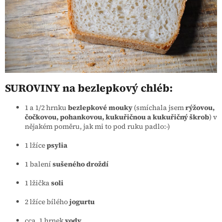
SUROVINY na bezlepkový chléb:
1 a 1/2 hrnku
bezlepkové mouky
(smíchala jsem
rýžovou,
čočkovou, pohankovou, kukuřičnou a kukuřičný škrob
) v
nějakém poměru, jak mi to pod ruku padlo:-)
1 lžíce
psylia
1 balení
sušeného droždí
1 lžička
soli
2 lžíce bílého
jogurtu
cca. 1 hrnek
vody