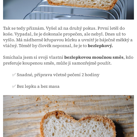
Tak se tedy přiznám. Vyšel až na druhý pokus. První letěl do
koše. Vypadal, že je dokonale propečen, ale nebyl. Dnes už to
vyšlo. Má nádherně křupavou kůrku a uvnitř je báječně měkký a
vláčný. Téměř by člověk nepoznal, že je to
bezlepkový.
Smíchala jsem si svoji vlastní
bezlepkovou moučnou směs
, kdo
preferuje koupenou směs, může ji samozřejmě použít.
✅ Snadné, příprava včetně pečení 2 hodiny
✅ Bez lepku a bez masa