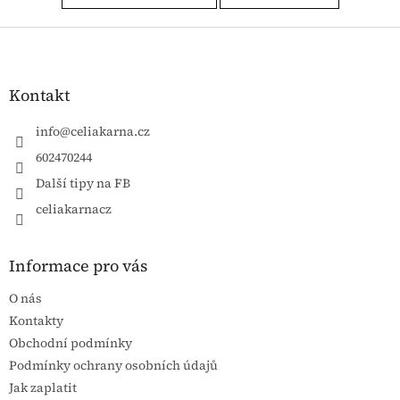
Zápatí
Kontakt
info
@
celiakarna.cz
602470244
Další tipy na FB
celiakarnacz
Informace pro vás
O nás
Kontakty
Obchodní podmínky
Podmínky ochrany osobních údajů
Jak zaplatit