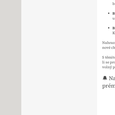
b
B
u
B
K
Nahraze
nové ch
S těmit
li se p
volný p
🔔 N
prém