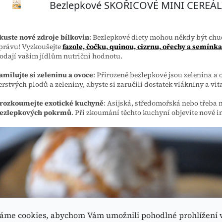
kuste nové zdroje bílkovin
: Bezlepkové diety mohou někdy být chu
právu! Vyzkoušejte
fazole, čočku, quinou, cizrnu, ořechy a semínka
odají vašim jídlům nutriční hodnotu.
amilujte si zeleninu a ovoce
: Přirozeně bezlepkové jsou zelenina a 
erstvých plodů a zeleniny, abyste si zaručili dostatek vlákniny a vi
rozkoumejte exotické kuchyně
: Asijská, středomořská nebo třeba
ezlepkových pokrmů
. Při zkoumání těchto kuchyní objevíte nové 
áme cookies, abychom Vám umožnili pohodlné prohlížení 