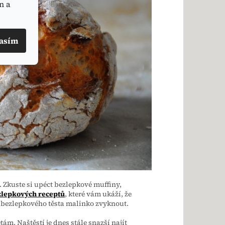
n a
asím
Zkuste si upéct bezlepkové muffiny,
zlepkových receptů
, které vám ukáží, že
í" bezlepkového těsta malinko zvyknout.
ám. Naštěstí je dnes stále snazší najít