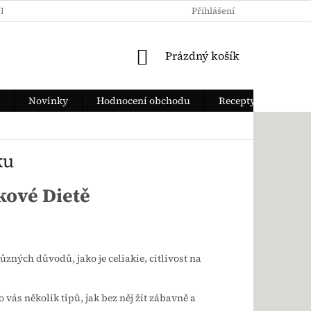
KY OCHRANY OSOBNÍCH ÚDAJŮ
JAK ZAPLATIT
Přihlášení
DOPRAVA Z
NÁKUPNÍ KOŠÍK
Prázdný košík
Novinky
Hodnocení obchodu
Recepty
ku
kové Dietě
různých důvodů, jako je celiakie, citlivost na
 vás několik tipů, jak bez něj žít zábavně a