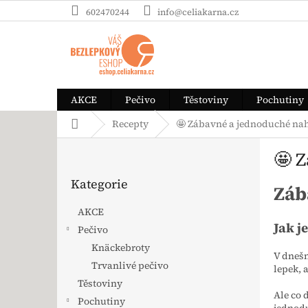
Přejít na obsah
602470244
info@celiakarna.cz
AKCE
Pečivo
Těstoviny
Pochutiny
Domů
Recepty
🤩 Zábavné a jednoduché na
Postranní panel
🤩 
Přeskočit kategorie
Kategorie
Záb
AKCE
Jak j
Pečivo
Knäckebroty
V dnešn
Trvanlivé pečivo
lepek, 
Těstoviny
Ale co 
Pochutiny
jednod