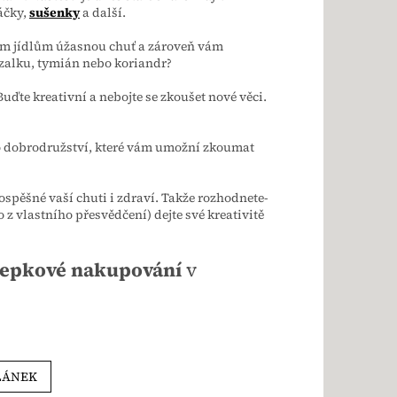
áčky,
sušenky
a další.
im jídlům úžasnou chuť a zároveň vám
zalku, tymián nebo koriandr?
uďte kreativní a nebojte se zkoušet nové věci.
e o dobrodružství, které vám umožní zkoumat
ospěšné vaší chuti i zdraví. Takže rozhodnete-
 z vlastního přesvědčení) dejte své kreativitě
lepkové nakupování
v
LÁNEK