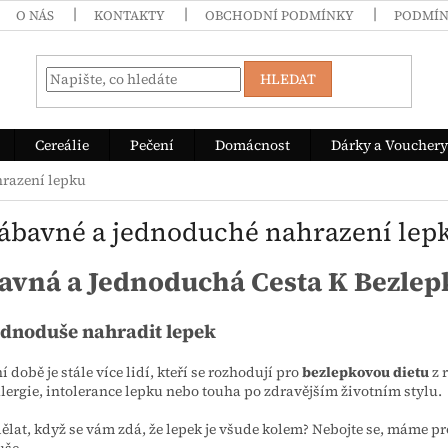
O NÁS
KONTAKTY
OBCHODNÍ PODMÍNKY
PODMÍN
HLEDAT
Cereálie
Pečení
Domácnost
Dárky a Vouchery
hrazení lepku
Zábavné a jednoduché nahrazení lep
avná a Jednoduchá Cesta K Bezlep
ednoduše nahradit lepek
í době je stále více lidí, kteří se rozhodují pro
bezlepkovou dietu
z 
alergie, intolerance lepku nebo touha po zdravějším životním stylu.
dělat, když se vám zdá, že lepek je všude kolem? Nebojte se, máme pro
uše.