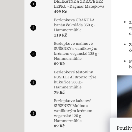
DELIKÁTNĚ A ZDRAVĚ BEZ
LEPKU - Dagmar Matějková
499 Kč
Bezlepková GRANOLA
Z
banán čokoláda 350 g -
z
Hammermühle
d
119 Kč
Bezlepkové malinové
Z
SUŠENKY s vanilkovým
č
krémem veganské 125 g -
Hammermühle
P
89 Kč
b
Bezlepkové těstoviny
FUSILLI Al Bronzo rýže
kukuřice 500 g -
Hammermühle
79 Kč
Bezlepkové kakaové
SUŠENKY Molino s
vanilkovým krémem
veganské 125 g -
Hammermühle
89 Kč
Použív