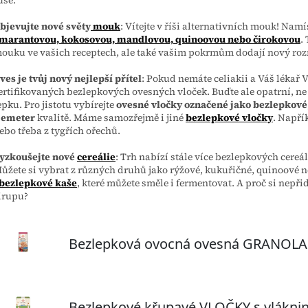
bjevujte nové světy
mouk
: Vítejte v říši alternativních mouk! Na
marantovou, kokosovou, mandlovou, quinoovou nebo čirokovou
.
ouku ve vašich receptech, ale také vašim pokrmům dodají nový roz
ves je tvůj nový nejlepší přítel
: Pokud nemáte celiakii a Váš lékař
ertifikovaných bezlepkových ovesných vloček. Buďte ale opatrní, n
epku. Pro jistotu vybírejte
ovesné vločky označené jako bezlepkové
emeter
kvalitě. Máme samozřejmě i jiné
bezlepkové vločky
. Napří
ebo třeba z tygřích ořechů.
yzkoušejte nové
cereálie
: Trh nabízí stále více bezlepkových cereál
ůžete si vybrat z různých druhů jako rýžové, kukuřičné, quinoové 
bezlepkové kaše
, které můžete směle i fermentovat. A proč si nepř
irupu?