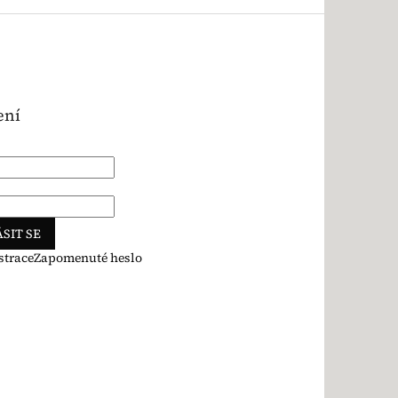
ení
SIT SE
strace
Zapomenuté heslo