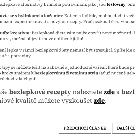
ezlepkové alternativy k mnoha potravinám, jako jsou
těstoviny
, om
avte se s bylinkami a kořením
: Koření a bylinky mohou dodat vaš
možnit experimentovat s novými recepty. Proč nezkusit čerstvou ba
uďte kreativní
: Bezlepková dieta vám může otevřít nové možnosti. B
do ví, možná objevíte nové oblíbené jídlo!
ní lepku v rámci bezlepkové diety nemusí být stresující. Spíše jd
utě a potraviny.
o tipy se můžete těšit na zábavné a jednoduché vaření, které bude pr
ro kroky směrem k
bezlepkovému životnímu stylu
(ať už nuceně nebo
růchod v kuchyni!
aše
bezlepkové recepty
naleznete
zde
a
bez
iové kvalitě můžete vyzkoušet
zde
.
PŘEDCHOZÍ ČLÁNEK
DALŠÍ Č