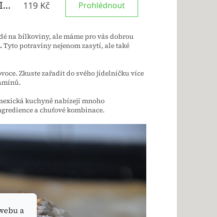
dé na bílkoviny, ale máme pro vás dobrou
.
Tyto potraviny nejenom zasytí, ale také
ovoce. Zkuste zařadit do svého jídelníčku více
tamínů.
 mexická kuchyně nabízejí mnoho
ingredience a chuťové kombinace.
webu a