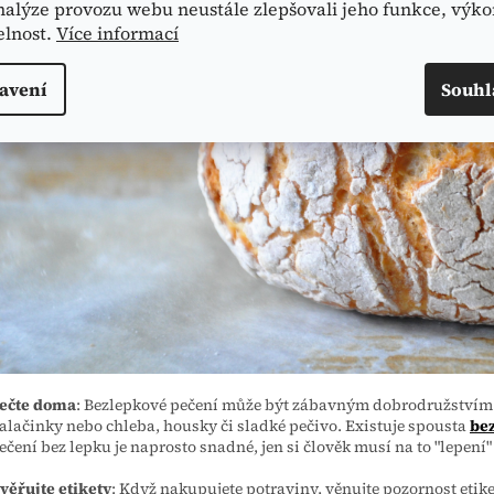
nalýze provozu webu neustále zlepšovali jeho funkce, výko
elnost.
Více informací
avení
Souhl
ečte doma
: Bezlepkové pečení může být zábavným dobrodružstvím. 
alačinky nebo chleba, housky či sladké pečivo. Existuje spousta
be
ečení bez lepku je naprosto snadné, jen si člověk musí na to "lepen
věřujte etikety
: Když nakupujete potraviny, věnujte pozornost etiket