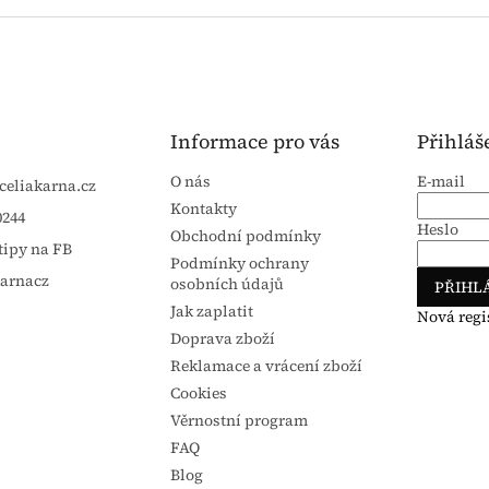
Informace pro vás
Přihláš
O nás
E-mail
celiakarna.cz
Kontakty
0244
Heslo
Obchodní podmínky
tipy na FB
Podmínky ochrany
karnacz
osobních údajů
PŘIHLÁ
Jak zaplatit
Nová regi
Doprava zboží
Reklamace a vrácení zboží
Cookies
Věrnostní program
FAQ
Blog