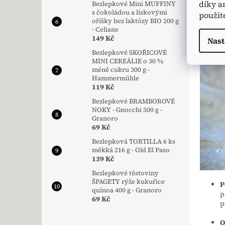
díky a
Bezlepkové Mini MUFFINY
s čokoládou a lískovými
použit
oříšky bez laktózy BIO 200 g
- Celiane
149 Kč
Nast
Bezlepkové SKOŘICOVÉ
MINI CEREÁLIE o 30 %
méně cukru 300 g -
Hammermühle
119 Kč
Bezlepkové BRAMBOROVÉ
NOKY - Gnocchi 500 g -
Granoro
69 Kč
Bezlepková TORTILLA 6 ks
měkká 216 g - Old El Paso
139 Kč
Bezlepkové těstoviny
ŠPAGETY rýže kukuřice
P
quinoa 400 g - Granoro
p
69 Kč
p
O