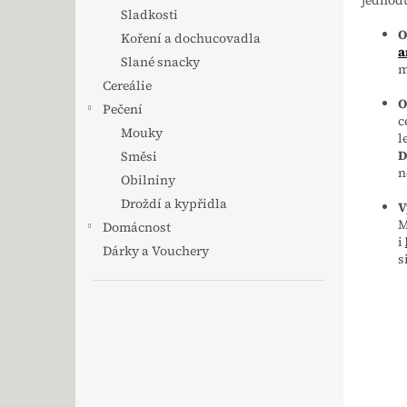
Sladkosti
O
Koření a dochucovadla
a
Slané snacky
m
Cereálie
O
Pečení
c
Mouky
l
D
Směsi
n
Obilniny
Droždí a kypřidla
V
M
Domácnost
i
Dárky a Vouchery
s