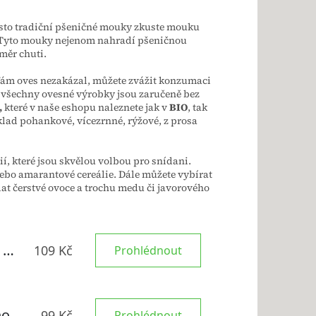
místo tradiční pšeničné mouky zkuste mouku
 Tyto mouky nejenom nahradí pšeničnou
měr chuti.
 Vám oves nezakázal, můžete zvážit konzumaci
e všechny ovesné výrobky jsou zaručeně bez
,
které v naše eshopu naleznete jak v
BIO
, tak
klad pohankové, vícezrnné, rýžové, z prosa
ií, které jsou skvělou volbou pro snídani.
nebo amarantové cereálie. Dále můžete vybírat
idat čerstvé ovoce a trochu medu či javorového