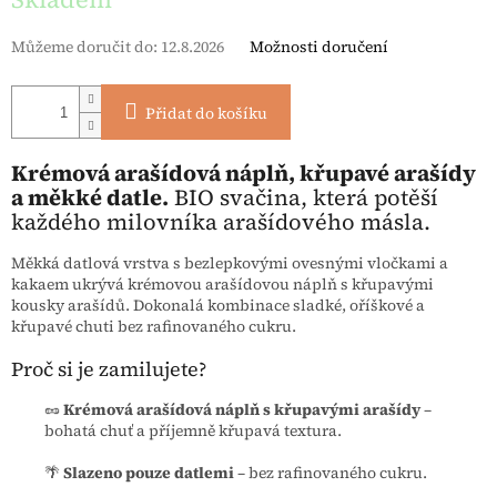
Můžeme doručit do:
12.8.2026
Možnosti doručení
Přidat do košíku
Krémová arašídová náplň, křupavé arašídy
a měkké datle.
BIO svačina, která potěší
každého milovníka arašídového másla.
Měkká datlová vrstva s bezlepkovými ovesnými vločkami a
kakaem ukrývá krémovou arašídovou náplň s křupavými
kousky arašídů. Dokonalá kombinace sladké, oříškové a
křupavé chuti bez rafinovaného cukru.
Proč si je zamilujete?
🥜
Krémová arašídová náplň s křupavými arašídy
–
bohatá chuť a příjemně křupavá textura.
🌴
Slazeno pouze datlemi
– bez rafinovaného cukru.