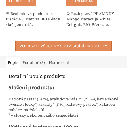
Do košíku
Do košíku
💚 Bezlepková pochoutka
🥭 Bezlepkové PRALINKY
Pistácie & Matcha BIO Někdy
Mango Maracuja White
stačí jen malá...
Delights BIO Přeneste...
ZOBRAZIT VŠECHNY SOUVISEJÍCÍ PRODUKTY
Popis
Podobné (3)
Hodnocení
Detailní popis produktu
Složení produktu:
Datlová pasta* (54 %), arašídové máslo* (21 %), bezlepkové
ovesné vločky*, arašídy* (8 %), kakaový prášek*, kakaové
máslo*, mořská sůl.
* = složky z ekologického zemědělství
Výživové hodnoty na 100 g: