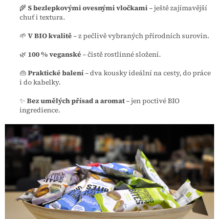
🌾
S bezlepkovými ovesnými vločkami
– ještě zajímavější
chuť i textura.
🌱
V BIO kvalitě
– z pečlivě vybraných přírodních surovin.
🌿
100 % veganské
– čistě rostlinné složení.
👜
Praktické balení
– dva kousky ideální na cesty, do práce
i do kabelky.
✨
Bez umělých přísad a aromat
– jen poctivé BIO
ingredience.