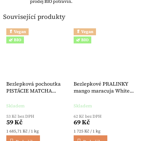
prodej BIO potravin.
Související produkty
🥬 Vegan
🥬 Vegan
🌿 BIO
🌿 BIO
Bezlepková pochoutka
Bezlepkové PRALINKY
PISTÁCIE MATCHA
mango maracuja White
veganská BIO 35 g -
Delights BIO 40 g -
Foodloose
Foodloose
Skladem
Skladem
53 Kč bez DPH
62 Kč bez DPH
59 Kč
69 Kč
Měrná cena:
Měrná cena:
1 685,71 Kč / 1 kg
1 725 Kč / 1 kg