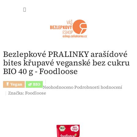
Přejít na obsah
NÁKUP
Bezlepkové PRALINKY arašídové
bites křupavé veganské bez cukru
BIO 40 g - Foodloose
🥬 Vegan
🌿 BIO
Průměrné hodnocení produktu je 0,0 z 5 hvězdi
Neohodnoceno
Podrobnosti hodnocení
Značka:
Foodloose