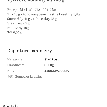
Energie kJ / kcal 1722 kJ / 412 kcal
Tuk 18 g z toho nasycené mastné kyseliny 3,9 g
Sacharidy 46 g z toho cukry 35 g
Vláknina 9,9 g
Bílkoviny 10 g
Sůl 0,30 g
Doplňkové parametry
Kategorie
:
Sladkosti
Hmotnost
:
0.1 kg
EAN
:
4260229233559
🇩🇪 Německá kvalita
:
Zápatí
Kontakt