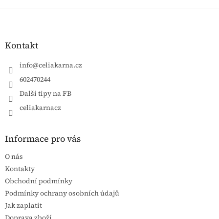
Zápatí
Kontakt
info
@
celiakarna.cz
602470244
Další tipy na FB
celiakarnacz
Informace pro vás
O nás
Kontakty
Obchodní podmínky
Podmínky ochrany osobních údajů
Jak zaplatit
Doprava zboží