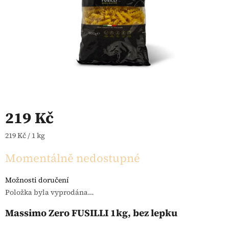
219 Kč
Měrná cena:
219 Kč / 1 kg
Momentálně nedostupné
Možnosti doručení
Položka byla vyprodána…
Massimo Zero FUSILLI 1kg, bez lepku