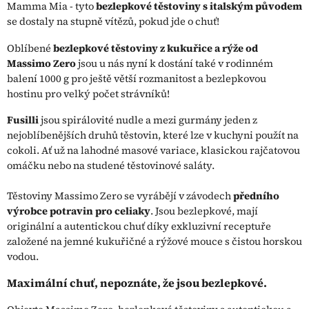
Mamma Mia - tyto
bezlepkové těstoviny s italským původem
se dostaly na stupně vítězů, pokud jde o chuť!
Oblíbené
bezlepkové těstoviny z kukuřice a rýže od
Massimo Zero
jsou u nás nyní k dostání také v rodinném
balení 1000 g pro ještě větší rozmanitost a bezlepkovou
hostinu pro velký počet strávníků!
Fusilli
jsou spirálovité nudle a mezi gurmány jeden z
nejoblíbenějších druhů těstovin, které lze v kuchyni použít na
cokoli. Ať už na lahodné masové variace, klasickou rajčatovou
omáčku nebo na studené těstovinové saláty.
Těstoviny Massimo Zero se vyrábějí v závodech
předního
výrobce potravin pro celiaky
. Jsou bezlepkové, mají
originální a autentickou chuť díky exkluzivní receptuře
založené na jemné kukuřičné a rýžové mouce s čistou horskou
vodou.
Maximální chuť, nepoznáte, že jsou bezlepkové.