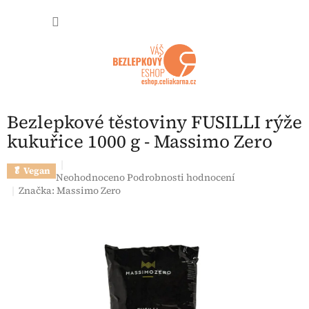
Přejít na obsah
NÁKUP
Bezlepkové těstoviny FUSILLI rýže
kukuřice 1000 g - Massimo Zero
🥬 Vegan
Průměrné hodnocení produktu je 0,0 z 5 hvězdiček.
Neohodnoceno
Podrobnosti hodnocení
Značka:
Massimo Zero