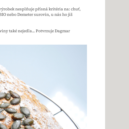
výrobek nesplňuje přísná kritéria na: chuť,
BIO nebo Demeter surovin, u nás ho již
iny také nejedla... Potvrzuje Dagmar