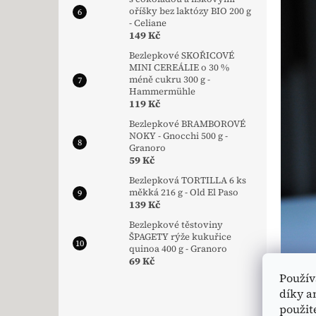
oříšky bez laktózy BIO 200 g
- Celiane
149 Kč
Bezlepkové SKOŘICOVÉ
MINI CEREÁLIE o 30 %
méně cukru 300 g -
Hammermühle
119 Kč
Bezlepkové BRAMBOROVÉ
NOKY - Gnocchi 500 g -
Granoro
59 Kč
Bezlepková TORTILLA 6 ks
měkká 216 g - Old El Paso
139 Kč
Bezlepkové těstoviny
ŠPAGETY rýže kukuřice
quinoa 400 g - Granoro
69 Kč
Použív
díky a
použit