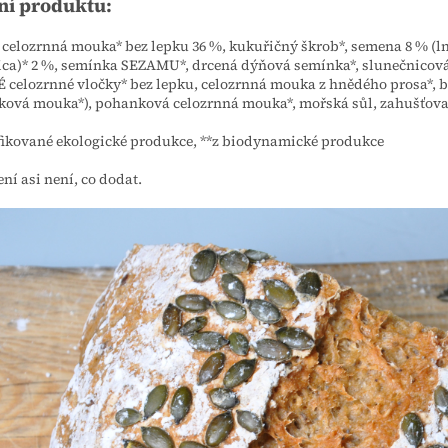
ní produktu:
celozrnná mouka* bez lepku 36 %, kukuřičný škrob*, semena 8 % (l
ca)* 2 %, semínka SEZAMU*, drcená dýňová semínka*, slunečnicov
celozrnné vločky* bez lepku, celozrnná mouka z hnědého prosa*,
ová mouka*), pohanková celozrnná mouka*, mořská sůl, zahušťova
ifikované ekologické produkce, **z biodynamické produkce
ení asi není, co dodat.