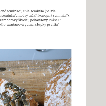
něné semínko*, chia semínka (Salvia
á semínka*, modrý mák*, konopná semínka*),
 bramborový škrob*, pohankový kvásek*
dlo: xantanová guma, slupky psyllia*