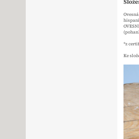
Slože
Ovesná 
hispani
OVESNÉ 
(pohank
*z cert
Ke slož