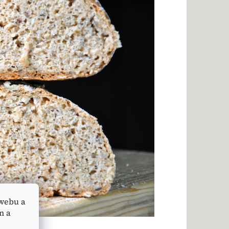
webu a
n a