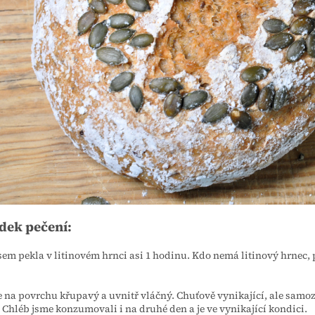
dek pečení:
sem pekla v litinovém hrnci asi 1 hodinu. Kdo nemá litinový hrnec, 
.
e na povrchu křupavý a uvnitř vláčný. Chuťově vynikající, ale sam
 Chléb jsme konzumovali i na druhé den a je ve vynikající kondici.