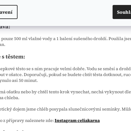
 to dopadlo?
avení
Souhl
e sami.
ava:
 pouze 500 ml vlažné vody a 1 balení sušeného droždí. Použila 
an.
 s těstem:
epkové těsto se s ním pracuje velmi dobře. Vodu se směsí a drož
t v ošatce. Doporučuji, pokud se budete chtít těsta dotknout, ruc
ynulo asi 50 minut.
á ošatku nebo by chtěl tento krok vynechat, nechá vykynout dle 
na chleba.
tetický dojem jsme chléb posypala slunečnicovými semínky. Může
o z přípravy naleznete zde:
Instagram celiakarna