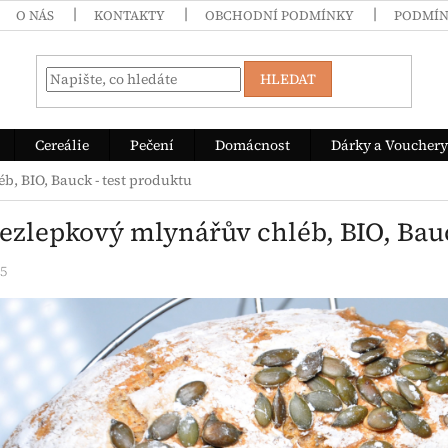
O NÁS
KONTAKTY
OBCHODNÍ PODMÍNKY
PODMÍN
HLEDAT
Cereálie
Pečení
Domácnost
Dárky a Vouchery
b, BIO, Bauck - test produktu
Bezlepkový mlynářův chléb, BIO, Bauc
25