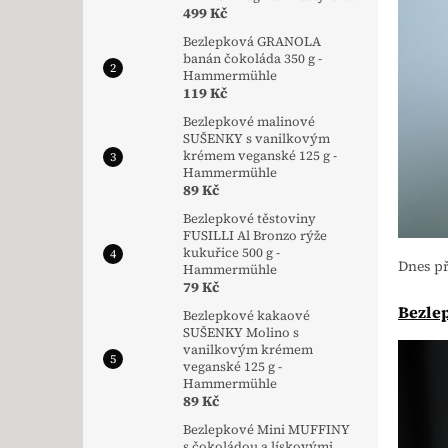
499 Kč
Bezlepková GRANOLA
banán čokoláda 350 g -
Hammermühle
119 Kč
Bezlepkové malinové
SUŠENKY s vanilkovým
krémem veganské 125 g -
Hammermühle
89 Kč
Bezlepkové těstoviny
FUSILLI Al Bronzo rýže
kukuřice 500 g -
Dnes př
Hammermühle
79 Kč
Bezle
Bezlepkové kakaové
SUŠENKY Molino s
vanilkovým krémem
veganské 125 g -
Hammermühle
89 Kč
Bezlepkové Mini MUFFINY
s čokoládou a lískovými