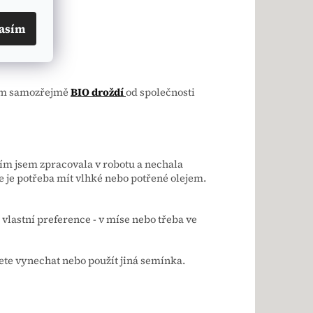
asím
jsem samozřejmě
BIO droždí
od společnosti
dím jsem zpracovala v robotu a nechala
e je potřeba mít vlhké nebo potřené olejem.
vlastní preference - v míse nebo třeba ve
te vynechat nebo použít jiná semínka.