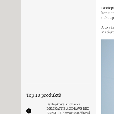
Bezlep
konzist
nekoupí
A to vá
Matějko
Top 10 produktů
Bezlepková kuchařka
DELIKÁTNĚ A ZDRAVĚ BEZ
LEPKU - Dagmar Matějková