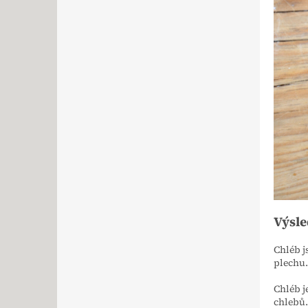
Výsle
Chléb j
plechu
Chléb j
chlebů.