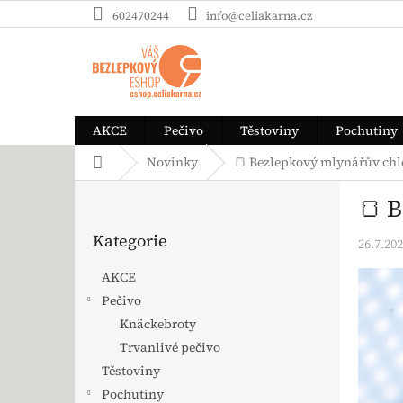
Přejít na obsah
602470244
info@celiakarna.cz
AKCE
Pečivo
Těstoviny
Pochutiny
Domů
Novinky
🍞 Bezlepkový mlynářův chlé
Postranní panel
🍞 
Přeskočit kategorie
Kategorie
26.7.20
AKCE
Pečivo
Knäckebroty
Trvanlivé pečivo
Těstoviny
Pochutiny