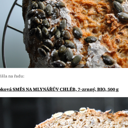
išla na řadu:
pková SMĚS NA MLYNÁŘŮV CHLÉB, 7-zrnný, BIO, 500 g