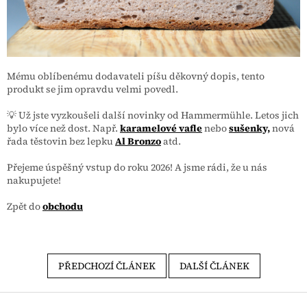
Mému oblíbenému dodavateli píšu děkovný dopis, tento
produkt se jim opravdu velmi povedl.
💡 Už jste vyzkoušeli další novinky od
Hammermühle. Letos jich
bylo více než dost. Např.
karamelové vafle
nebo
sušenky,
nová
řada těstovin bez lepku
Al Bronzo
atd.
Přejeme úspěšný vstup do roku 2026! A jsme rádi, že u nás
nakupujete!
Zpět do
obchodu
PŘEDCHOZÍ ČLÁNEK
DALŠÍ ČLÁNEK
Zápatí