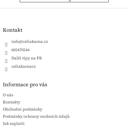
Zápatí
Kontakt
info
@
celiakarna.cz
602470244
Další tipy na FB
celiakarnacz
Informace pro vás
O nás
Kontakty
Obchodní podmínky
Podmínky ochrany osobních údajů
Jak zaplatit