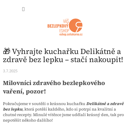
Přejít na obsah
NÁKUP
🎁 Vyhrajte kuchařku Delikátně a
zdravě bez lepku – stačí nakoupit!
3.7.2025
Milovníci zdravého bezlepkového
vaření, pozor!
Pokračujeme v soutěži o krásnou kuchařku
Delikátně a zdravě
bez lepku
, která potěší každého, kdo si potrpí na kvalitní a
chutné recepty. Minulé vítězce jsme udělali krásný den, tak pro
nepotěšit někoho dalšího!