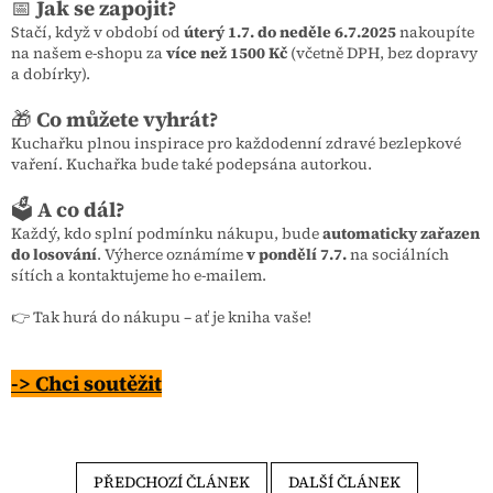
📅
Jak se zapojit?
Stačí, když v období od
úterý 1.7. do neděle 6.7.2025
nakoupíte
na našem e-shopu za
více než 1500 Kč
(včetně DPH, bez dopravy
a dobírky).
🎁
Co můžete vyhrát?
Kuchařku plnou inspirace pro každodenní zdravé bezlepkové
vaření. Kuchařka bude také podepsána autorkou.
🗳️
A co dál?
Každý, kdo splní podmínku nákupu, bude
automaticky zařazen
do losování
. Výherce oznámíme
v pondělí 7.7.
na sociálních
sítích a kontaktujeme ho e-mailem.
👉 Tak hurá do nákupu – ať je kniha vaše!
-> Chci soutěžit
PŘEDCHOZÍ ČLÁNEK
DALŠÍ ČLÁNEK