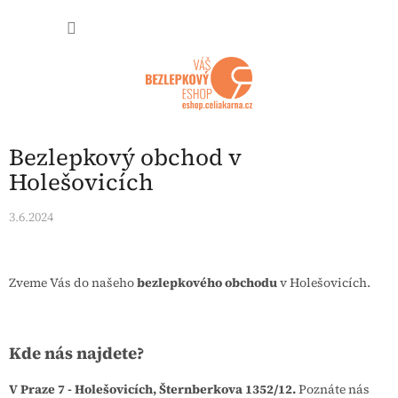
Přejít na obsah
NÁKUP
Bezlepkový obchod v
Holešovicích
3.6.2024
Zveme Vás do našeho
bezlepkového obchodu
v Holešovicích.
Kde nás najdete?
V Praze 7 - Holešovicích, Šternberkova 1352/12.
Poznáte nás