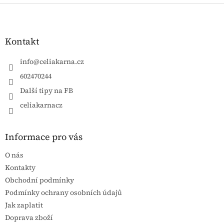
Zápatí
Kontakt
info
@
celiakarna.cz
602470244
Další tipy na FB
celiakarnacz
Informace pro vás
O nás
Kontakty
Obchodní podmínky
Podmínky ochrany osobních údajů
Jak zaplatit
Doprava zboží