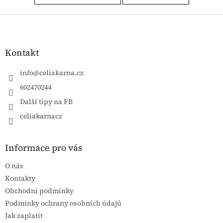
Zápatí
Kontakt
info
@
celiakarna.cz
602470244
Další tipy na FB
celiakarnacz
Informace pro vás
O nás
Kontakty
Obchodní podmínky
Podmínky ochrany osobních údajů
Jak zaplatit