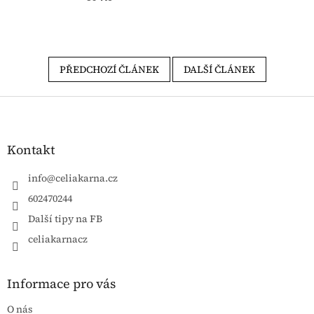
PŘEDCHOZÍ ČLÁNEK
DALŠÍ ČLÁNEK
Zápatí
Kontakt
info
@
celiakarna.cz
602470244
Další tipy na FB
celiakarnacz
Informace pro vás
O nás