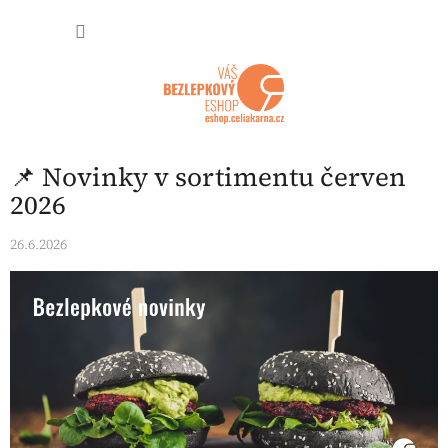
Přejít na obsah
NÁKUP
📌 Novinky v sortimentu červen
2026
26.6.2026