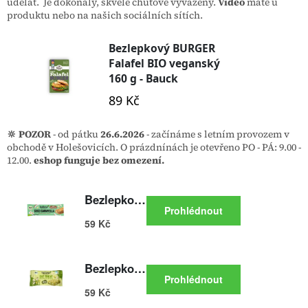
udělat. Je dokonalý, skvěle chuťově vyvážený.
Video
máte u
produktu nebo na našich sociálních sítích.
🔆 POZOR
- od pátku
26.6.2026
- začínáme s letním provozem v
obchodě v Holešovicích. O prázdnínách je otevřeno PO - PÁ: 9.00 -
12.00.
eshop funguje bez omezení.