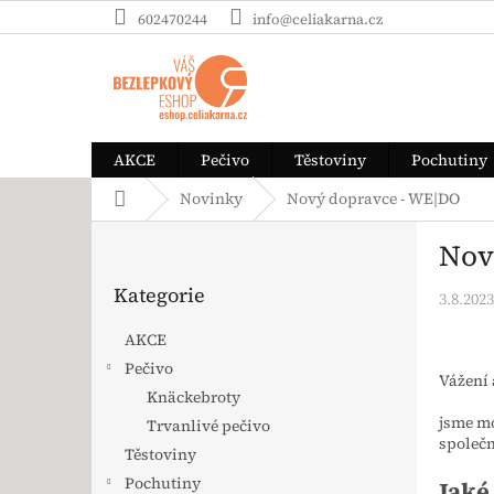
Přejít na obsah
602470244
info@celiakarna.cz
AKCE
Pečivo
Těstoviny
Pochutiny
Domů
Novinky
Nový dopravce - WE|DO
Postranní panel
Nov
Přeskočit kategorie
Kategorie
3.8.2023
AKCE
Pečivo
Vážení 
Knäckebroty
jsme mo
Trvanlivé pečivo
společ
Těstoviny
Pochutiny
Jaké