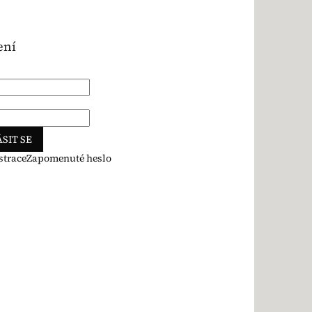
ení
SIT SE
strace
Zapomenuté heslo