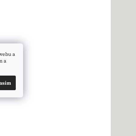
webu a
n a
asím