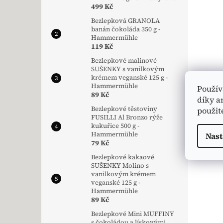
499 Kč
Bezlepková GRANOLA
banán čokoláda 350 g -
Hammermühle
119 Kč
Bezlepkové malinové
SUŠENKY s vanilkovým
krémem veganské 125 g -
Hammermühle
Použív
89 Kč
díky a
Bezlepkové těstoviny
použit
FUSILLI Al Bronzo rýže
kukuřice 500 g -
Hammermühle
Nast
79 Kč
Bezlepkové kakaové
SUŠENKY Molino s
vanilkovým krémem
veganské 125 g -
Hammermühle
89 Kč
Bezlepkové Mini MUFFINY
s čokoládou a lískovými