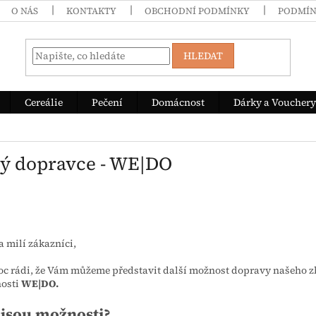
O NÁS
KONTAKTY
OBCHODNÍ PODMÍNKY
PODMÍN
HLEDAT
Cereálie
Pečení
Domácnost
Dárky a Vouchery
ý dopravce - WE|DO
a milí zákazníci,
c rádi, že Vám můžeme představit další možnost dopravy našeho zb
nosti
WE|DO.
 jsou možnosti?