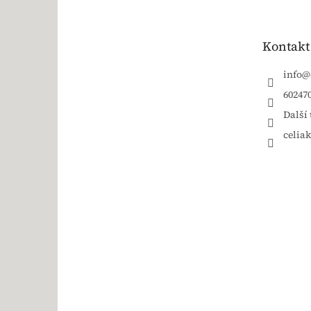
Kontakt
info
@
60247
Další 
celia