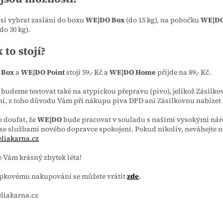
si vybrat zaslání do boxu
WE|DO Box
(do 15 kg), na pobočku
WE|DO
(do 30 kg).
 to stojí?
 Box
a
WE|DO Point
stojí 59,- Kč a
WE|DO Home
přijde na 89,- Kč.
budeme testovat také na atypickou přepravu (pivo), jelikož Zásilkov
ní, z toho důvodu Vám při nákupu piva DPD ani Zásilkovnu nabíze
 doufat, že
WE|DO
bude pracovat v souladu s našimi vysokými nároky
se službami nového dopravce spokojeni. Pokud nikoliv, neváhejte n
liakarna.cz
 Vám krásný zbytek léta!
epkovému nakupování se můžete vrátit
zde
.
eliakarna.cz