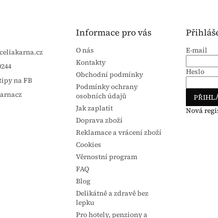
Informace pro vás
Přihláš
O nás
E-mail
celiakarna.cz
Kontakty
0244
Heslo
Obchodní podmínky
tipy na FB
Podmínky ochrany
karnacz
osobních údajů
PŘIHLÁ
Jak zaplatit
Nová regi
Doprava zboží
Reklamace a vrácení zboží
Cookies
Věrnostní program
FAQ
Blog
Delikátně a zdravě bez
lepku
Pro hotely, penziony a