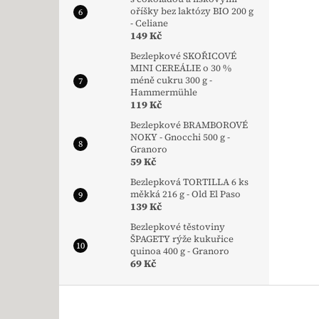
oříšky bez laktózy BIO 200 g
- Celiane
149 Kč
Bezlepkové SKOŘICOVÉ
MINI CEREÁLIE o 30 %
méně cukru 300 g -
Hammermühle
119 Kč
Bezlepkové BRAMBOROVÉ
NOKY - Gnocchi 500 g -
Granoro
59 Kč
Bezlepková TORTILLA 6 ks
měkká 216 g - Old El Paso
139 Kč
Bezlepkové těstoviny
ŠPAGETY rýže kukuřice
quinoa 400 g - Granoro
69 Kč
Zápatí