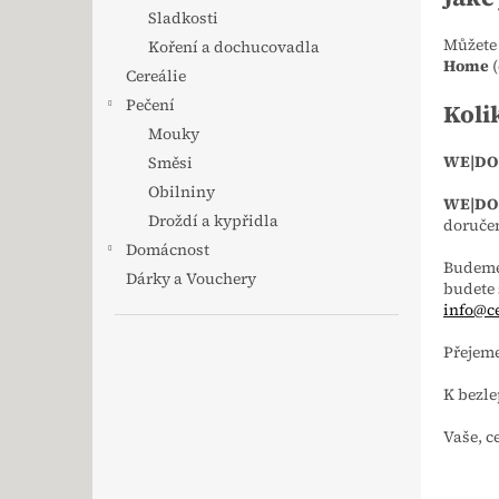
Sladkosti
Můžete 
Koření a dochucovadla
Home
Cereálie
Pečení
Kolik
Mouky
WE|DO
Směsi
Obilniny
WE|DO
Droždí a kypřidla
doruče
Domácnost
Budeme
Dárky a Vouchery
budete 
info@ce
Přejeme
K bezl
Vaše, c