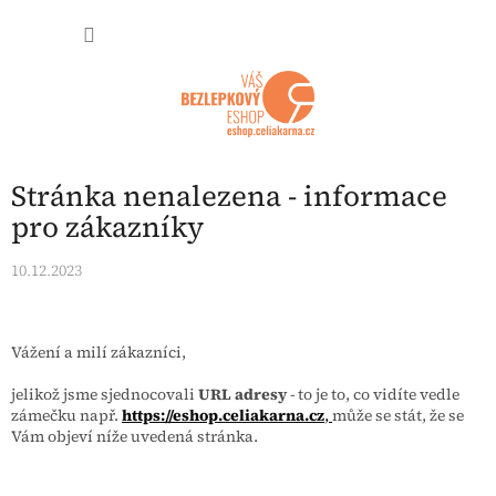
Přejít na obsah
NÁKUP
Stránka nenalezena - informace
pro zákazníky
10.12.2023
Vážení a milí zákazníci,
jelikož jsme sjednocovali
URL adresy
- to je to, co vidíte vedle
zámečku např.
https://eshop.celiakarna.cz
,
může se stát, že se
Vám objeví níže uvedená stránka.