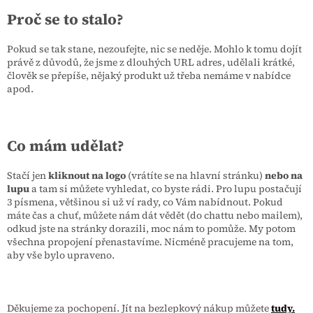
Proč se to stalo?
Pokud se tak stane, nezoufejte, nic se neděje. Mohlo k tomu dojít
právě z důvodů, že jsme z dlouhých URL adres, udělali krátké,
člověk se přepíše, nějaký produkt už třeba nemáme v nabídce
apod.
Co mám udělat?
Stačí jen
kliknout na logo
(vrátíte se na hlavní stránku)
nebo na
lupu
a tam si můžete vyhledat, co byste rádi. Pro lupu postačují
3 písmena, většinou si už ví rady, co Vám nabídnout. Pokud
máte čas a chuť, můžete nám dát vědět (do chattu nebo mailem),
odkud jste na stránky dorazili, moc nám to pomůže. My potom
všechna propojení přenastavíme. Nicméně pracujeme na tom,
aby vše bylo upraveno.
Děkujeme za pochopení. Jít na bezlepkový nákup můžete
tudy.