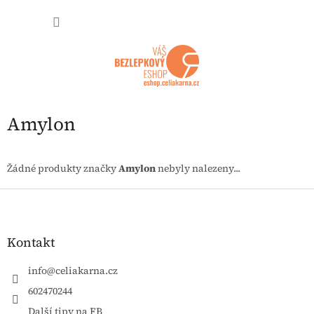
Přejít na obsah
NÁKUP
Amylon
Žádné produkty značky
Amylon
nebyly nalezeny...
Zápatí
Kontakt
info
@
celiakarna.cz
602470244
Další tipy na FB