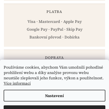
PLATBA
Visa · Mastercard · Apple Pay
Google Pay · PayPal · Skip Pay
Bankovní převod · Dobírka
DOPRAVA
Používáme cookies, abychom Vám umožnili pohodlné
Zásilkovna · PPL · Osobní odběr Praha
prohlížení webu a díky analýze provozu webu
neustále zlepšovali jeho funkce, výkon a použitelnost.
Více informací
Vytvořil Shoptet
Nastavení
Copyright 2026
eshop.celiakarna.cz
. Všechna práva