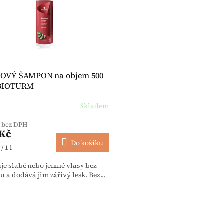
OVÝ ŠAMPON na objem 500
 BIOTURM
Skladem
č bez DPH
 Kč
Do košíku
 cena:
/ 1 l
uje slabé nebo jemné vlasy bez
 a dodává jim zářivý lesk. Bez...
Ovládací