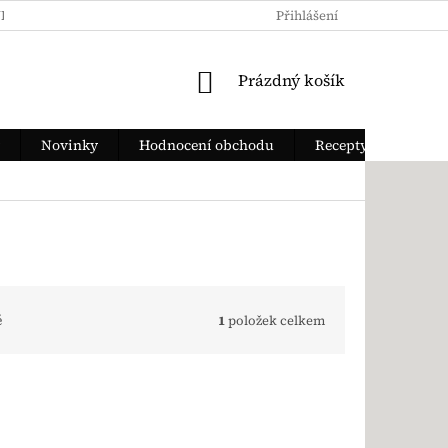
KY OCHRANY OSOBNÍCH ÚDAJŮ
JAK ZAPLATIT
Přihlášení
DOPRAVA Z
NÁKUPNÍ KOŠÍK
Prázdný košík
Novinky
Hodnocení obchodu
Recepty
ě
1
položek celkem