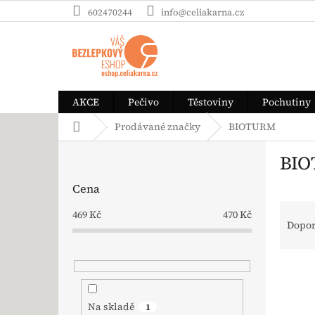
Přejít na obsah
602470244
info@celiakarna.cz
AKCE
Pečivo
Těstoviny
Pochutiny
Domů
Prodávané značky
BIOTURM
Postranní panel
BI
Cena
Řaze
469
Kč
470
Kč
Dopo
Výpi
Na skladě
1