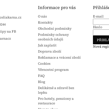
Informace pro vás
Přihláš
O nás
E-mail
celiakarna.cz
Kontakty
0244
Heslo
Obchodní podmínky
tipy na FB
Podmínky ochrany
karnacz
osobních údajů
PŘIHLÁ
Jak zaplatit
Nová regi
Doprava zboží
Reklamace a vrácení zboží
Cookies
Věrnostní program
FAQ
Blog
Delikátně a zdravě bez
lepku
Pro hotely, penziony a
restaurace