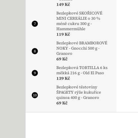
149 Kč
Bezlepkové SKOŘICOVÉ
MINI CEREÁLIE o 30 %
méně cukru 300 g -
Hammermühle
119 Kč
Bezlepkové BRAMBOROVÉ
NOKY - Gnocchi 500 g -
Granoro
69 Kč
Bezlepková TORTILLA 6 ks
měkká 216 g - Old El Paso
139 Kč
Bezlepkové těstoviny
ŠPAGETY rýže kukuřice
quinoa 400 g - Granoro
69 Kč
Zápatí