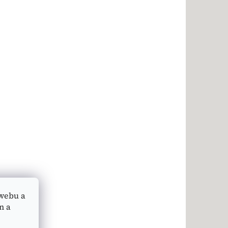
webu a
n a