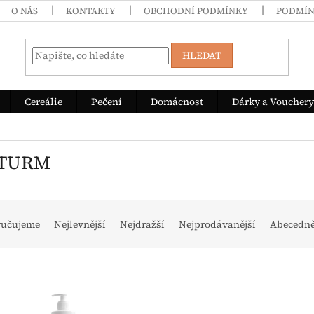
O NÁS
KONTAKTY
OBCHODNÍ PODMÍNKY
PODMÍN
HLEDAT
Cereálie
Pečení
Domácnost
Dárky a Vouchery
OTURM
ní produktů
ručujeme
Nejlevnější
Nejdražší
Nejprodávanější
Abecedn
s produktů