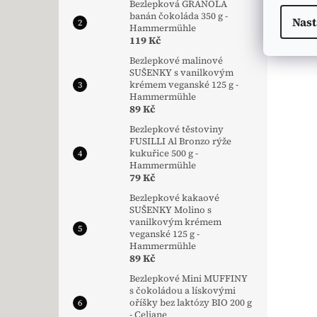
Bezlepková GRANOLA
banán čokoláda 350 g -
Nast
Hammermühle
119 Kč
Bezlepkové malinové
SUŠENKY s vanilkovým
krémem veganské 125 g -
Hammermühle
89 Kč
Bezlepkové těstoviny
FUSILLI Al Bronzo rýže
kukuřice 500 g -
Hammermühle
79 Kč
Bezlepkové kakaové
SUŠENKY Molino s
vanilkovým krémem
veganské 125 g -
Hammermühle
89 Kč
Bezlepkové Mini MUFFINY
s čokoládou a lískovými
oříšky bez laktózy BIO 200 g
- Celiane