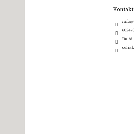
Kontakt
info
@
60247
Další 
celia