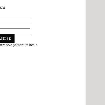
ení
SIT SE
strace
Zapomenuté heslo