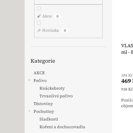
🧨 Akce
0
🎉 Novinka
0
VLAS
ml -
Přeskočit kategorie
Kategorie
AKCE
388 K
469
Pečivo
Knäckebroty
Měrná
938 Kč 
Trvanlivé pečivo
Posil
Těstoviny
objemu
Pochutiny
Sladkosti
Koření a dochucovadla