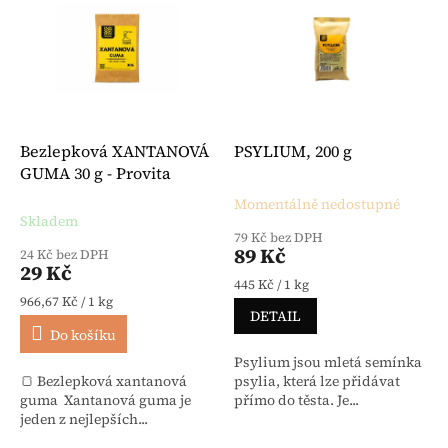
Bezlepková XANTANOVÁ
PSYLIUM, 200 g
GUMA 30 g - Provita
Momentálně nedostupné
Průměrné hodnocení produktu je 
Skladem
79 Kč bez DPH
89 Kč
24 Kč bez DPH
29 Kč
Měrná cena:
445 Kč / 1 kg
Měrná cena:
966,67 Kč / 1 kg
DETAIL
Do košíku
Psylium jsou mletá semínka
🍞 Bezlepková xantanová
psylia, která lze přidávat
guma Xantanová guma je
přímo do těsta. Je...
jeden z nejlepších...