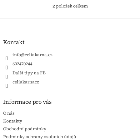
2
položek celkem
Ovládací prvky výpisu
Zápatí
Kontakt
info
@
celiakarna.cz
602470244
Další tipy na FB
celiakarnacz
Informace pro vás
O nás
Kontakty
Obchodní podmínky
Podmínky ochrany osobních údajů