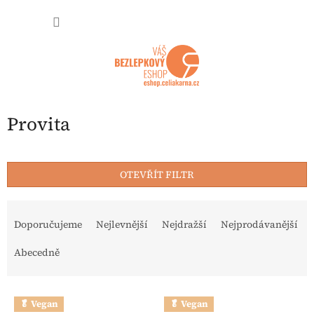
Přejít na obsah
NÁKUP
Provita
OTEVŘÍT FILTR
Řazení produktů
Doporučujeme
Nejlevnější
Nejdražší
Nejprodávanější
Abecedně
Výpis produktů
🥬 Vegan
🥬 Vegan