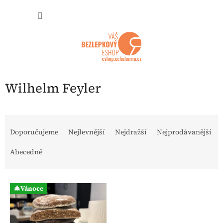
Přejít na obsah
NÁKUP
Wilhelm Feyler
Řazení produktů
Doporučujeme
Nejlevnější
Nejdražší
Nejprodávanější
Abecedně
Výpis produktů
🎄Vánoce