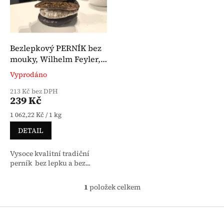
Bezlepkový PERNÍK bez
mouky, Wilhelm Feyler,
225 g
Vyprodáno
Průměrné hodnocení produktu je 5,0 z 5 hvězdiček.
213 Kč bez DPH
239 Kč
Měrná cena:
1 062,22 Kč / 1 kg
DETAIL
Vysoce kvalitní tradiční
perník bez lepku a bez...
1
položek celkem
Ovládací prvky výpisu
Zápatí