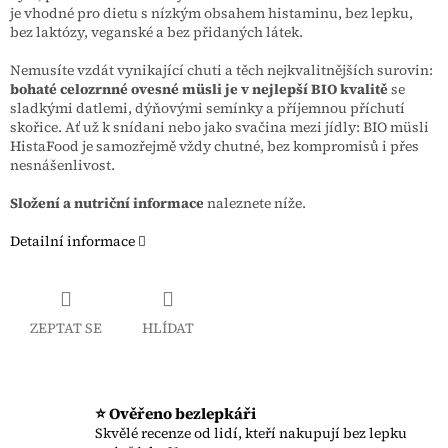
je vhodné pro dietu s nízkým obsahem histaminu, bez lepku,
bez laktózy, veganské a bez přidaných látek.
Nemusíte vzdát vynikající chuti a těch nejkvalitnějších surovin:
bohaté celozrnné ovesné müsli je v nejlepší BIO kvalitě
se
sladkými datlemi, dýňovými semínky a příjemnou příchutí
skořice. Ať už k snídani nebo jako svačina mezi jídly: BIO müsli
HistaFood je samozřejmě vždy chutné, bez kompromisů i přes
nesnášenlivost.
Složení a nutriční informace
naleznete níže.
Detailní informace
ZEPTAT SE
HLÍDAT
⭐ Ověřeno bezlepkáři
Skvělé recenze od lidí, kteří nakupují bez lepku