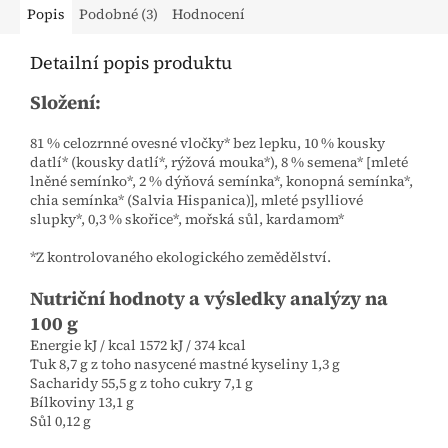
Popis
Podobné (3)
Hodnocení
Detailní popis produktu
Složení:
81 % celozrnné ovesné vločky* bez lepku, 10 % kousky
datlí* (kousky datlí*, rýžová mouka*), 8 % semena* [mleté
lněné semínko*, 2 % dýňová semínka*, konopná semínka*,
chia semínka* (Salvia Hispanica)], mleté psylliové
slupky*, 0,3 % skořice*, mořská sůl, kardamom*
*Z kontrolovaného ekologického zemědělství.
Nutriční hodnoty a výsledky analýzy na
100 g
Energie kJ / kcal 1572 kJ / 374 kcal
Tuk 8,7 g z toho nasycené mastné kyseliny 1,3 g
Sacharidy 55,5 g z toho cukry 7,1 g
Bílkoviny 13,1 g
Sůl 0,12 g