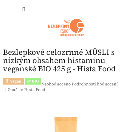
Přejít na obsah
NÁKUP
Bezlepkové celozrnné MÜSLI s
nízkým obsahem histaminu
veganské BIO 425 g - Hista Food
🥬 Vegan
🌿 BIO
Průměrné hodnocení produktu je 0,0 z 5 hvězdi
Neohodnoceno
Podrobnosti hodnocení
Značka:
Hista Food