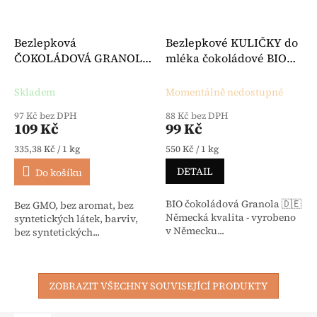
Bezlepková
Bezlepkové KULIČKY do
ČOKOLÁDOVÁ GRANOLA
mléka čokoládové BIO
ovesná BIO 325 g - Bauck
180 g - Schnitzer
Skladem
Momentálně nedostupné
97 Kč bez DPH
88 Kč bez DPH
109 Kč
99 Kč
Měrná cena:
Měrná cena:
335,38 Kč / 1 kg
550 Kč / 1 kg
DETAIL
Do košíku
BIO čokoládová Granola 🇩🇪
Bez GMO, bez aromat, bez
Německá kvalita - vyrobeno
syntetických látek, barviv,
v Německu...
bez syntetických...
ZOBRAZIT VŠECHNY SOUVISEJÍCÍ PRODUKTY