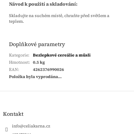
Návod k použití a skladování:
Skladujte na suchém místě, chraňte před světlem a
teplem.
Doplňkové parametry
Kategorie
:
Bezlepkové cereálie a müsli
Hmotnost
:
0.5 kg
EAN
:
4262376990026
Položka byla vyprodána…
Zápatí
Kontakt
info
@
celiakarna.cz