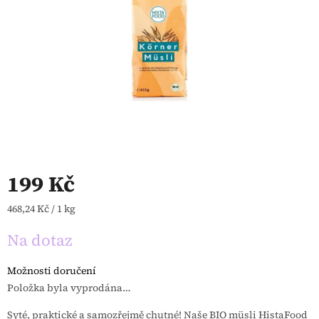
199 Kč
Měrná cena:
468,24 Kč / 1 kg
Na dotaz
Možnosti doručení
Položka byla vyprodána…
Syté, praktické a samozřejmě chutné! Naše BIO müsli HistaFood