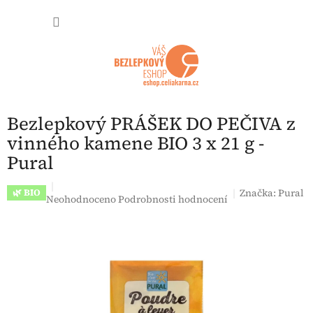
Přejít na obsah
NÁKUP
Bezlepkový PRÁŠEK DO PEČIVA z
vinného kamene BIO 3 x 21 g -
Pural
Značka:
Pural
🌿 BIO
Průměrné hodnocení produktu je 0,0 z 5 hvězdiček.
Neohodnoceno
Podrobnosti hodnocení