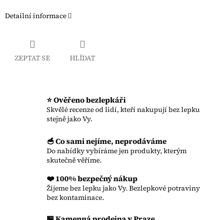
Detailní informace
ZEPTAT SE
HLÍDAT
⭐ Ověřeno bezlepkáři
Skvělé recenze od lidí, kteří nakupují bez lepku
stejně jako Vy.
🥣 Co sami nejíme, neprodáváme
Do nabídky vybíráme jen produkty, kterým
skutečně věříme.
❤️ 100% bezpečný nákup
Žijeme bez lepku jako Vy. Bezlepkové potraviny
bez kontaminace.
🏪 Kamenná prodejna v Praze