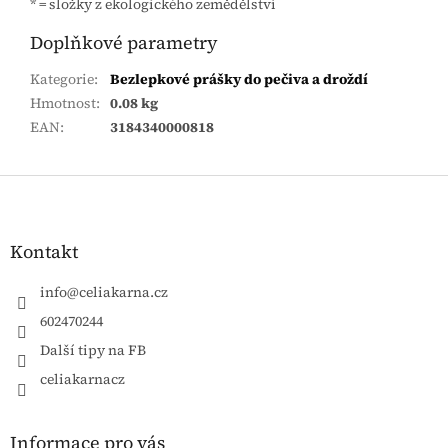
* = složky z ekologického zemědělství
Doplňkové parametry
Kategorie
:
Bezlepkové prášky do pečiva a droždí
Hmotnost
:
0.08 kg
EAN
:
3184340000818
Zápatí
Kontakt
info
@
celiakarna.cz
602470244
Další tipy na FB
celiakarnacz
Informace pro vás