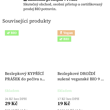
Skutečný obchod, osobní přístup a certifikovaný
prodej BIO potravin.
Související produkty
🌿 BIO
🥬 Vegan
🌿 BIO
Bezlepkový KYPŘÍCÍ
Bezlepkové DROŽDÍ
PRÁŠEK do pečiva s
sušené veganské BIO 9 g -
tapiokou BIO 3 x 17 g -
Lecker's
BioVegan
Skladem
Skladem
26 Kč bez DPH
17 Kč bez DPH
29 Kč
19 Kč