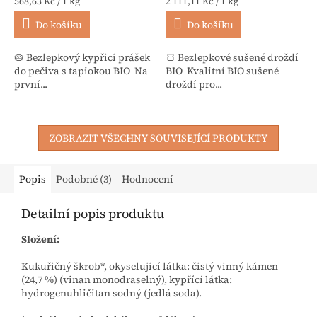
Měrná cena:
Měrná cena:
568,63 Kč / 1 kg
2 111,11 Kč / 1 kg
Do košíku
Do košíku
🥧 Bezlepkový kypřicí prášek
🍞 Bezlepkové sušené droždí
do pečiva s tapiokou BIO Na
BIO Kvalitní BIO sušené
první...
droždí pro...
ZOBRAZIT VŠECHNY SOUVISEJÍCÍ PRODUKTY
Popis
Podobné (3)
Hodnocení
Detailní popis produktu
Složení:
Kukuřičný škrob*, okyselující látka: čistý vinný kámen
(24,7 %) (vinan monodraselný), kypřící látka:
hydrogenuhličitan sodný (jedlá soda).