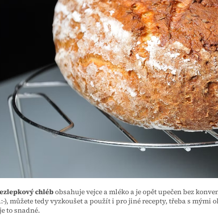
ezlepkový chléb
obsahuje vejce a mléko a je opět upečen bez konve
:-), můžete tedy vyzkoušet a použít i pro jiné recepty, třeba s mý
 je to snadné.