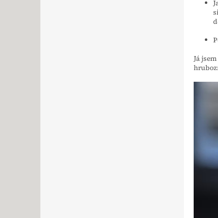
J
s
d
P
Já jsem
hrubozr