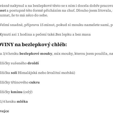
rásně nakynul a na bezlepkové těsto se s ním i docela dobře pracova
uset
a postupně této formě přicházím na chuť. Dlouho jsem litovala,
znat, že to má něco do sebe.
Velmi snadné, příprava 15 minut, pokud si mouku namelete sami, p
Kynutí asi 1 hodina a pečení také.Bez lepku a bez masa
VINY na bezlepkový chléb:
 a 3/4 hrnku
bezlepkové mouky
,
mix mouky, kterou jsem použila, na
 lžičky sušeného
droždí
 lžička
soli
Himalájská nebo kvalitní mořská)
 lžičky třtinového
cukru
 lžičky
kmínu
(celý)
 1/4 hrnku
mléka
vejce