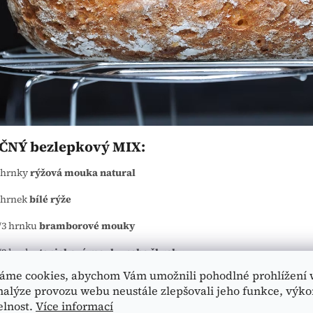
NÝ bezlepkový MIX:
 hrnky
rýžová mouka natural
 hrnek
bílé rýže
/3 hrnku
bramborové mouky
/2 hrnku
tapiokové mouky nebo škrobu
áme cookies, abychom Vám umožnili pohodlné prohlížení 
/2 hrnku
kukuřičné mouky
nalýze provozu webu neustále zlepšovali jeho funkce, výko
 lžičky
xantanu
elnost.
Více informací