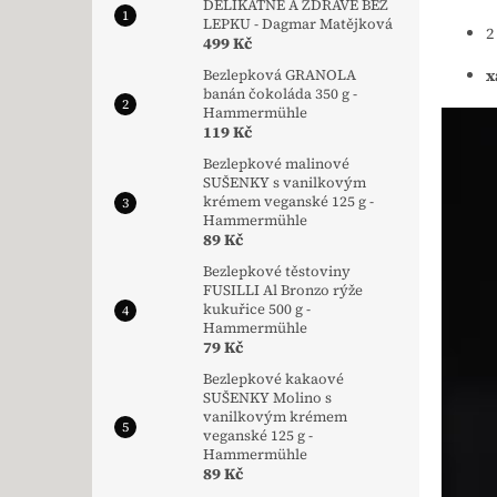
DELIKÁTNĚ A ZDRAVĚ BEZ
LEPKU - Dagmar Matějková
2
499 Kč
x
Bezlepková GRANOLA
banán čokoláda 350 g -
Hammermühle
119 Kč
Bezlepkové malinové
SUŠENKY s vanilkovým
krémem veganské 125 g -
Hammermühle
89 Kč
Bezlepkové těstoviny
FUSILLI Al Bronzo rýže
kukuřice 500 g -
Hammermühle
79 Kč
Bezlepkové kakaové
SUŠENKY Molino s
vanilkovým krémem
veganské 125 g -
Hammermühle
89 Kč