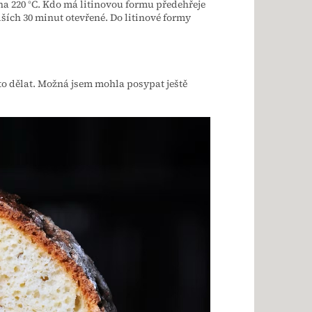
 na 220 °C. Kdo má litinovou formu předehřeje
lších 30 minut otevřené. Do litinové formy
 to dělat. Možná jsem mohla posypat ještě