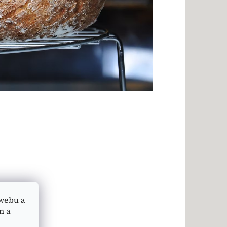
webu a
n a