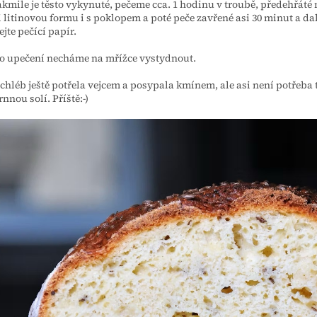
akmile je těsto vykynuté, pečeme cca. 1 hodinu v troubě, předehřáté
i litinovou formu i s poklopem a poté peče zavřené asi 30 minut a da
ejte pečící papír.
o upečení necháme na mřížce vystydnout.
 chléb ještě potřela vejcem a posypala kmínem, ale asi není potřeba
nnou solí. Příště:-)