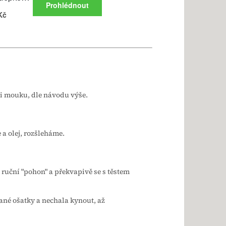
 mouku, dle návodu výše.
 a olej, rozšleháme.
 ruční "pohon" a překvapivě se s těstem
né ošatky a nechala kynout, až