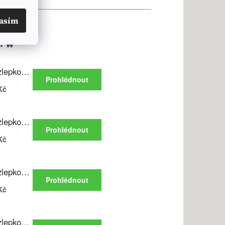
asím
. 🛒