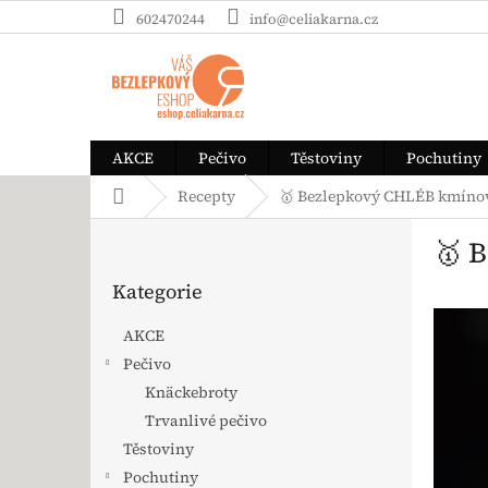
Přejít na obsah
602470244
info@celiakarna.cz
AKCE
Pečivo
Těstoviny
Pochutiny
Domů
Recepty
🥇 Bezlepkový CHLÉB kmínov
Postranní panel
🥇 
Přeskočit kategorie
Kategorie
AKCE
Pečivo
Knäckebroty
Trvanlivé pečivo
Těstoviny
Pochutiny