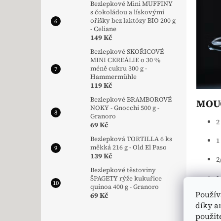
Bezlepkové Mini MUFFINY
s čokoládou a lískovými
oříšky bez laktózy BIO 200 g
- Celiane
149 Kč
Bezlepkové SKOŘICOVÉ
MINI CEREÁLIE o 30 %
méně cukru 300 g -
Hammermühle
119 Kč
Bezlepkové BRAMBOROVÉ
MOUČ
NOKY - Gnocchi 500 g -
Granoro
2
69 Kč
Bezlepková TORTILLA 6 ks
1
měkká 216 g - Old El Paso
139 Kč
2
Bezlepkové těstoviny
1
ŠPAGETY rýže kukuřice
quinoa 400 g - Granoro
Použív
69 Kč
1
díky a
4
použit