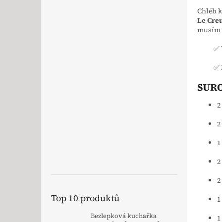
Chléb k
Le Cre
musím u
✅ 
✅ 
SURO
2
2
1
2
2
Top 10 produktů
1
Bezlepková kuchařka
1