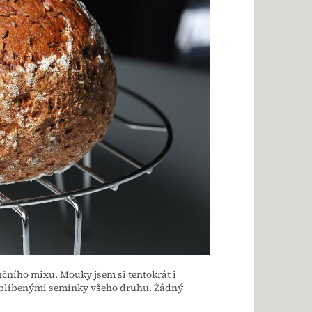
nčního mixu. Mouky jsem si tentokrát i
mi oblíbenými semínky všeho druhu. Žádný