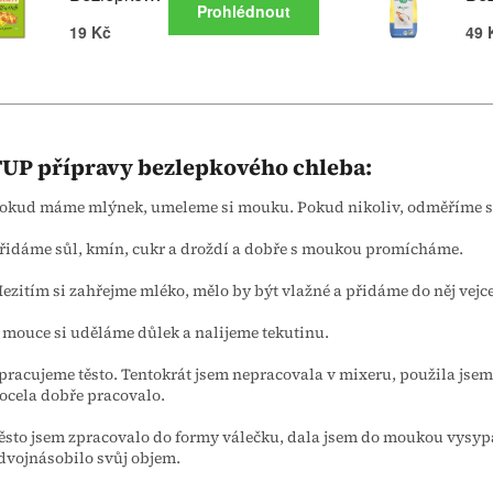
UP přípravy bezlepkového chleba:
okud máme mlýnek, umeleme si mouku. Pokud nikoliv, odměříme si
řidáme sůl, kmín, cukr a droždí a dobře s moukou promícháme.
ezitím si zahřejme mléko, mělo by být vlažné a přidáme do něj vejce
 mouce si uděláme důlek a nalijeme tekutinu.
pracujeme těsto. Tentokrát jsem nepracovala v mixeru, použila jsem
ocela dobře pracovalo.
ěsto jsem zpracovalo do formy válečku, dala jsem do moukou vysypa
dvojnásobilo svůj objem.