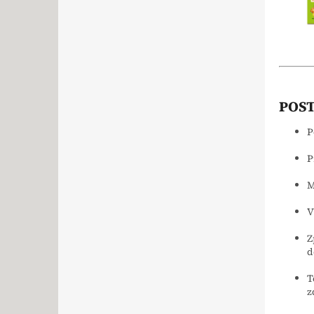
POST
P
P
M
V
Z
d
T
z