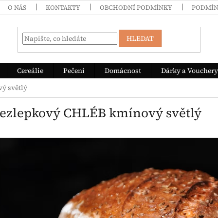
O NÁS
KONTAKTY
OBCHODNÍ PODMÍNKY
PODMÍN
HLEDAT
Cereálie
Pečení
Domácnost
Dárky a Vouchery
ý světlý
Bezlepkový CHLÉB kmínový světlý