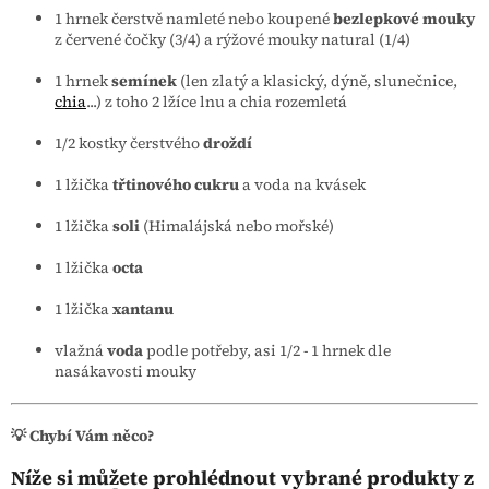
1 hrnek čerstvě namleté nebo koupené
bezlepkové mouky
z červené čočky (3/4) a rýžové mouky natural (1/4)
1 hrnek
semínek
(len zlatý a klasický, dýně, slunečnice,
chia
...) z toho 2 lžíce lnu a chia rozemletá
1/2 kostky čerstvého
droždí
1 lžička
třtinového cukru
a voda na kvásek
1 lžička
soli
(Himalájská nebo mořské)
1 lžička
octa
1 lžička
xantanu
vlažná
voda
podle potřeby, asi 1/2 - 1 hrnek dle
nasákavosti mouky
💡 Chybí Vám něco?
Níže si můžete prohlédnout vybrané produkty z