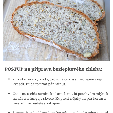
POSTUP
na přípravu bezlepkového chleba:
Z trošky mouky, vody, droždí a cukru si necháme vzejít
kvásek. Bude to trvat pár minut.
Část lnu a chia semínek si umeleme. Já používám mlýnek
na kávu a funguje skvěle. Kupte si nějaký za pár korun a
myslím, že budete spokojeni.
Suché přísady dáme do mísy robota nebo do mísy, pokud