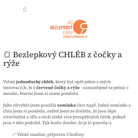
Přejít na obsah
NÁKUP
🍞 Bezlepkový CHLÉB z čočky a
rýže
Velmi
jednoduchý chléb
, který byl opět jeden z mých
testovacích. Je z
červené čočky a rýže
- samozřejmě se jedná o
mouku, kterou jsem si sama pomlela.
Jako obvykle jsem použila
semínka
část např. lněné semínko a
chia jsem si pomlela, neboť jsem se dočetla, že jsou lépe
stravitelná a tělo z nich získá více prospěšných látek, pokud
jsou v této podobě. Tak budu doufat, že je to pravda:-).
✅ Velmi snadné, příprava 2 hodiny