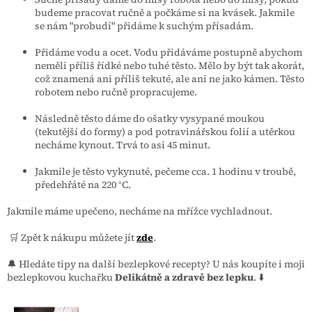
budeme pracovat ručně a počkáme si na kvásek. Jakmile
se nám "probudí" přidáme k suchým přísadám.
Přidáme vodu a ocet. Vodu přidáváme postupně abychom
neměli příliš řídké nebo tuhé těsto. Mělo by být tak akorát,
což znamená ani příliš tekuté, ale ani ne jako kámen. Těsto
robotem nebo ručně propracujeme.
Následně těsto dáme do ošatky vysypané moukou
(tekutější do formy) a pod potravinářskou folií a utěrkou
necháme kynout. Trvá to asi 45 minut.
Jakmile je těsto vykynuté, pečeme cca. 1 hodinu v troubě,
předehřáté na 220 °C.
Jakmile máme upečeno, necháme na mřížce vychladnout.
🛒 Zpět k nákupu můžete jít
zde
.
🔔 Hledáte tipy na další bezlepkové recepty? U nás koupíte i moji
bezlepkovou kuchařku
Delikátně a zdravě bez lepku
. ⬇️