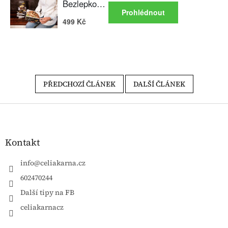
PŘEDCHOZÍ ČLÁNEK
DALŠÍ ČLÁNEK
Zápatí
Kontakt
info
@
celiakarna.cz
602470244
Další tipy na FB
celiakarnacz