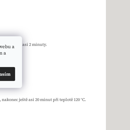
 prošlehat asi 2 minuty.
webu a
n a
asím
nakonec ještě asi 20 minut při teplotě 120 °C.