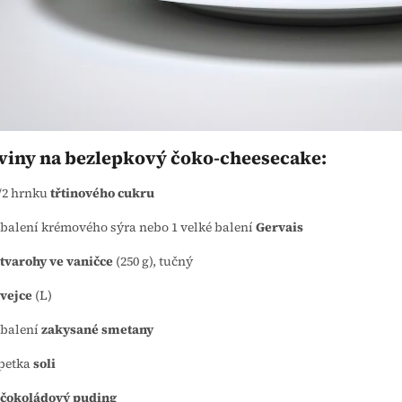
viny na bezlepkový čoko-cheesecake:
/2 hrnku
třtinového cukru
 balení krémového sýra nebo 1 velké balení
Gervais
tvarohy ve vaničce
(250 g), tučný
vejce
(L)
 balení
zakysané smetany
petka
soli
čokoládový puding