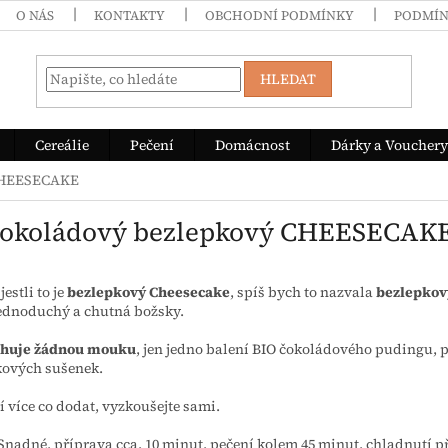
O NÁS
KONTAKTY
OBCHODNÍ PODMÍNKY
PODMÍN
HLEDAT
Cereálie
Pečení
Domácnost
Dárky a Vouchery
 CHEESECAKE
Čokoládový bezlepkový CHEESECAK
estli to je
bezlepkový Cheesecake
, spíš bych to nazvala
bezlepkov
ednoduchý a chutná božsky.
huje žádnou mouku
, jen jedno balení BIO čokoládového pudingu,
kových sušenek.
í více co dodat, vyzkoušejte sami.
 Snadné, příprava cca. 10 minut, pečení kolem 45 minut, chladnutí p