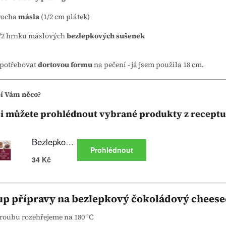
rocha
másla
(1/2 cm plátek)
/2 hrnku máslových
bezlepkových sušenek
 potřebovat
dortovou formu
na pečení - já jsem použila 18 cm.
bí Vám něco?
si můžete prohlédnout vybrané produkty z receptu
up přípravy na bezlepkový čokoládový cheese
roubu rozehřejeme na 180 °C