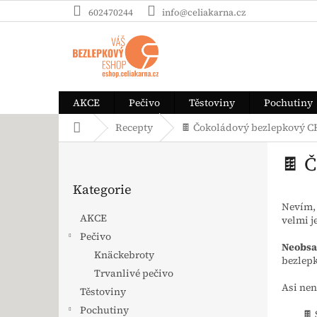
Přejít na obsah
602470244
info@celiakarna.cz
AKCE
Pečivo
Těstoviny
Pochutiny
Domů
Recepty
🍫 Čokoládový bezlepkový
Postranní panel
🍫 
Přeskočit kategorie
Kategorie
Nevím, j
AKCE
velmi j
Pečivo
Neobsa
Knäckebroty
bezlep
Trvanlivé pečivo
Asi nen
Těstoviny
Pochutiny
🍫