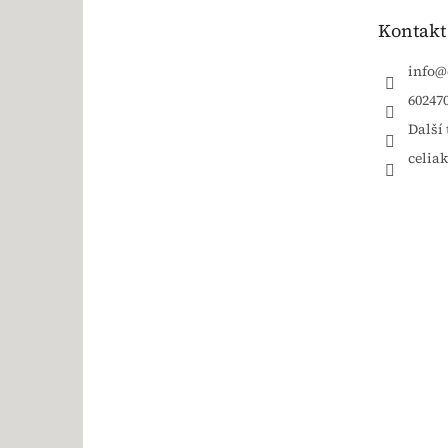
Kontakt
info
@
60247
Další 
celia