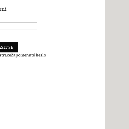
ení
SIT SE
strace
Zapomenuté heslo