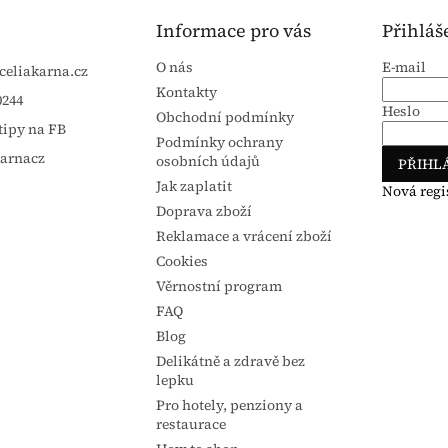
Informace pro vás
Přihláš
O nás
E-mail
celiakarna.cz
Kontakty
0244
Heslo
Obchodní podmínky
tipy na FB
Podmínky ochrany
karnacz
osobních údajů
PŘIHLÁ
Jak zaplatit
Nová regi
Doprava zboží
Reklamace a vrácení zboží
Cookies
Věrnostní program
FAQ
Blog
Delikátně a zdravě bez
lepku
Pro hotely, penziony a
restaurace