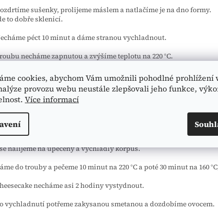
ozdrtíme sušenky, prolijeme máslem a natlačíme je na dno formy.
de to dobře sklenicí.
echáme péct 10 minut a dáme stranou vychladnout.
roubu necháme zapnutou a zvýšíme teplotu na 220 °C.
o robotu si dáme krémový sýr a tvaroh a necháme, na pomalé otáčky,
áme cookies, abychom Vám umožnili pohodlné prohlížení 
nalýze provozu webu neustále zlepšovali jeho funkce, výko
ále přidáme cukr se solí a necháme robot pomalu pracovat.
elnost.
Více informací
o sýrové hmoty přidáme puding.
avení
Souhl
oté zašleháme vejce, jedno po druhém.
še nalijeme na upečený a vychladlý korpus.
áme do trouby a pečeme 10 minut na 220 °C a poté 30 minut na 160 °C, 
heesecake necháme asi 2 hodiny vystydnout.
o vychladnutí potřeme zakysanou smetanou a dozdobíme ovocem.