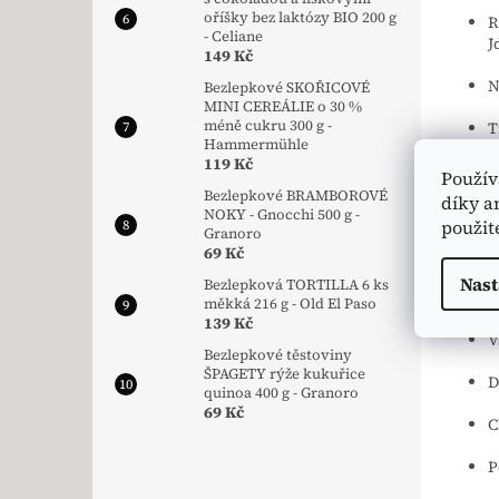
oříšky bez laktózy BIO 200 g
R
- Celiane
J
149 Kč
N
Bezlepkové SKOŘICOVÉ
MINI CEREÁLIE o 30 %
méně cukru 300 g -
T
Hammermühle
119 Kč
D
Použív
Bezlepkové BRAMBOROVÉ
díky a
D
NOKY - Gnocchi 500 g -
použit
Granoro
69 Kč
D
Nast
Bezlepková TORTILLA 6 ks
P
měkká 216 g - Old El Paso
139 Kč
V
Bezlepkové těstoviny
ŠPAGETY rýže kukuřice
D
quinoa 400 g - Granoro
69 Kč
C
P