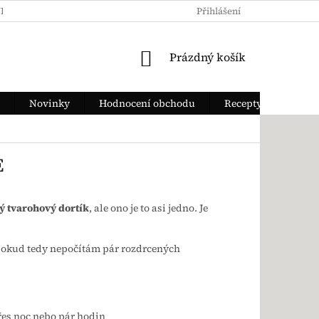
KY OCHRANY OSOBNÍCH ÚDAJŮ
JAK ZAPLATIT
Přihlášení
DOPRAVA Z
NÁKUPNÍ KOŠÍK
Prázdný košík
Novinky
Hodnocení obchodu
Recepty
E
ý tvarohový dortík
, ale ono je to asi jedno. Je
 pokud tedy nepočítám pár rozdrcených
řes noc nebo pár hodin