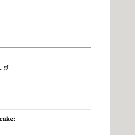
. 🛒
cake: