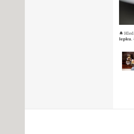
🔔 Hled
lepku
. 
Zápatí