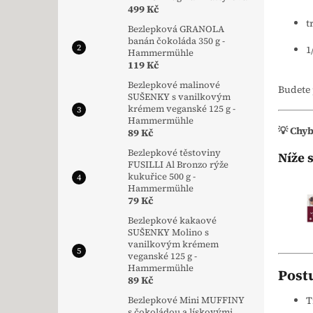
499 Kč
t
Bezlepková GRANOLA
banán čokoláda 350 g -
1
Hammermühle
119 Kč
Bezlepkové malinové
Budete
SUŠENKY s vanilkovým
krémem veganské 125 g -
Hammermühle
💡 Chy
89 Kč
Bezlepkové těstoviny
Níže 
FUSILLI Al Bronzo rýže
kukuřice 500 g -
Hammermühle
79 Kč
Bezlepkové kakaové
SUŠENKY Molino s
vanilkovým krémem
veganské 125 g -
Hammermühle
Post
89 Kč
T
Bezlepkové Mini MUFFINY
s čokoládou a lískovými