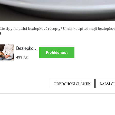
áte tipy na další bezlepkové recepty? U nás koupíte i moji bezlepk
⬇️
PŘEDCHOZÍ ČLÁNEK
DALŠÍ Č