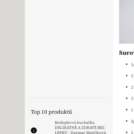
Suro
1
2
2
3
1
Top 10 produktů
š
Bezlepková kuchařka
DELIKÁTNĚ A ZDRAVĚ BEZ
1
LEPKU - Dagmar Matějková