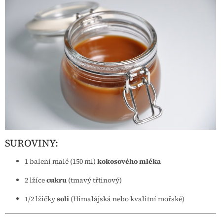
SUROVINY:
1 balení malé (150 ml)
kokosového mléka
2 lžíce
cukru
(tmavý třtinový)
1/2 lžičky
soli
(Himalájská nebo kvalitní mořské)