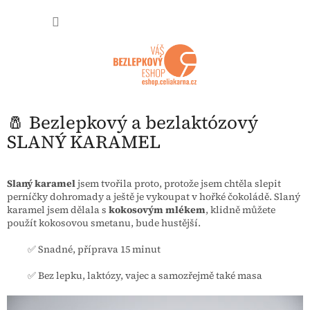
Přejít na obsah
NÁKUP
🧂 Bezlepkový a bezlaktózový
SLANÝ KARAMEL
Slaný karamel
jsem tvořila proto, protože jsem chtěla slepit
perníčky dohromady a ještě je vykoupat v hořké čokoládě. Slaný
karamel jsem dělala s
kokosovým mlékem
, klidně můžete
použít kokosovou smetanu, bude hustější.
✅ Snadné, příprava 15 minut
✅ Bez lepku, laktózy, vajec a samozřejmě také masa