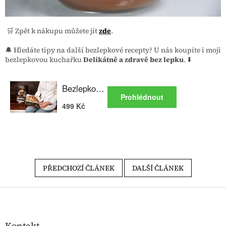
🛒 Zpět k nákupu můžete jít
zde
.
🔔 Hledáte tipy na další bezlepkové recepty? U nás koupíte i moji
bezlepkovou kuchařku
Delikátně a zdravě bez lepku
. ⬇️
PŘEDCHOZÍ ČLÁNEK
DALŠÍ ČLÁNEK
Zápatí
Kontakt