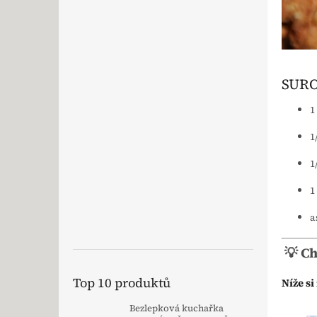
SURO
1
1
1
1
a
💡 C
Top 10 produktů
Níže s
Bezlepková kuchařka