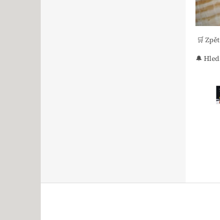
🛒 Zpě
🔔 Hled
Zápatí