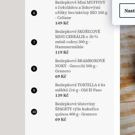
Bezlepkové Mini MUFFINY
s čokoládou a lískovými
Nast
oříšky bez laktózy BIO 200 g
- Celiane
149 Kč
Bezlepkové SKOŘICOVÉ
MINI CEREÁLIE o 30 %
méně cukru 300 g -
Hammermühle
119 Kč
Bezlepkové BRAMBOROVÉ
NOKY - Gnocchi 500 g -
Granoro
69 Kč
Bezlepková TORTILLA 6 ks
měkká 216 g - Old El Paso
139 Kč
Bezlepkové těstoviny
ŠPAGETY rýže kukuřice
quinoa 400 g - Granoro
69 Kč