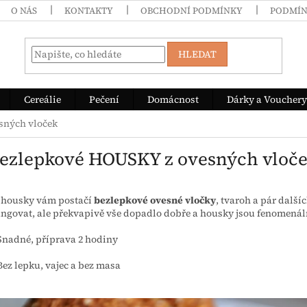
O NÁS
KONTAKTY
OBCHODNÍ PODMÍNKY
PODMÍN
HLEDAT
Cereálie
Pečení
Domácnost
Dárky a Vouchery
sných vloček
Bezlepkové HOUSKY z ovesných vloč
o housky vám postačí
bezlepkové ovesné vločky
, tvaroh a pár další
ngovat, ale překvapivě vše dopadlo dobře a housky jsou fenomenál
Snadné, příprava 2 hodiny
Bez lepku, vajec a bez masa