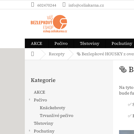
Přejít na obsah
602470244
info@celiakarna.cz
AKCE
Pečivo
Těstoviny
Pochutiny
Domů
Recepty
🥯 Bezlepkové HOUSKY z ove
Postranní panel
🥯 
Přeskočit kategorie
Kategorie
Na tyt
AKCE
bude fu
Pečivo
✅ 
Knäckebroty
Trvanlivé pečivo
✅ 
Těstoviny
Pochutiny