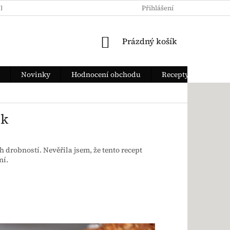
KY OCHRANY OSOBNÍCH ÚDAJŮ
JAK ZAPLATIT
Přihlášení
DOPRAVA Z
NÁKUPNÍ KOŠÍK
Prázdný košík
Novinky
Hodnocení obchodu
Recepty
ek
ch drobností. Nevěřila jsem, že tento recept
ní.