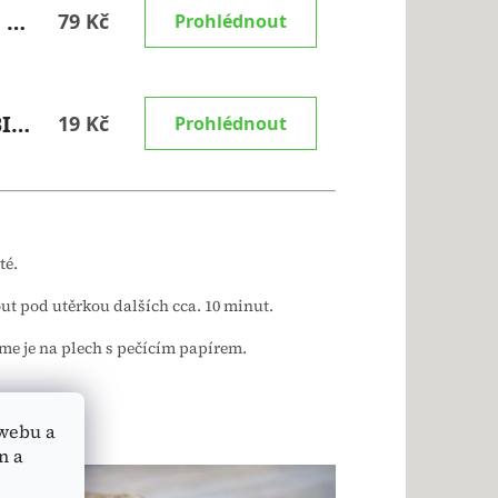
té.
t pod utěrkou dalších cca. 10 minut.
me je na plech s pečícím papírem.
webu a
n a