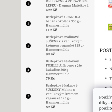
DELIKÁTNĚ A ZDRAVĚ BEZ
LEPKU - Dagmar Matějková
499 Kč
Bezlepková GRANOLA
banán čokoláda 350 g -
Hammermühle
119 Kč
Bezlepkové malinové
SUŠENKY s vanilkovým
krémem veganské 125 g -
POST
Hammermühle
89 Kč
S
Bezlepkové těstoviny
FUSILLI Al Bronzo rýže
N
kukuřice 500 g -
Hammermühle
79 Kč
T
Bezlepkové kakaové
J
SUŠENKY Molino s
vanilkovým krémem
Použív
Po upe
veganské 125 g -
díky a
Hammermühle
89 Kč
použit