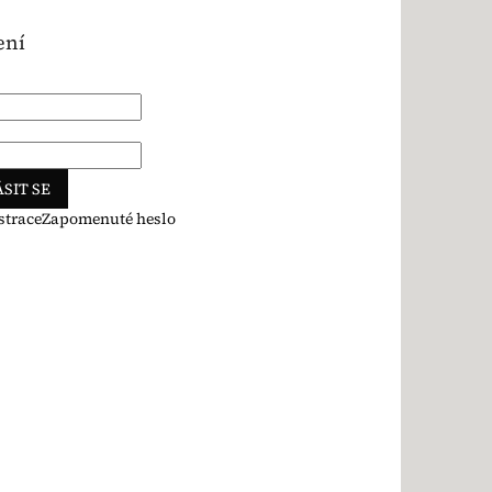
ení
SIT SE
strace
Zapomenuté heslo