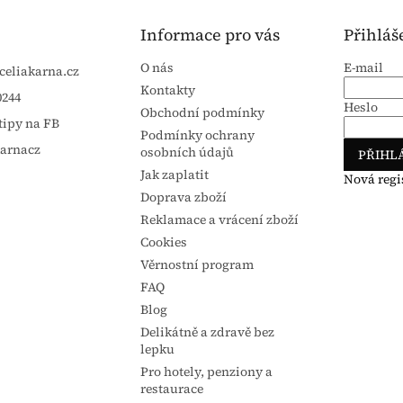
Informace pro vás
Přihláš
O nás
E-mail
celiakarna.cz
Kontakty
0244
Heslo
Obchodní podmínky
tipy na FB
Podmínky ochrany
karnacz
osobních údajů
PŘIHLÁ
Jak zaplatit
Nová regi
Doprava zboží
Reklamace a vrácení zboží
Cookies
Věrnostní program
FAQ
Blog
Delikátně a zdravě bez
lepku
Pro hotely, penziony a
restaurace