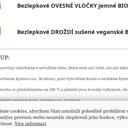
UP:
uroviny smícháme a utvoříme těsto, které není ani tuhé, ale ani teku
echáme kynout cca. 30 minut, poté vytvoříme koule a necháme kynou
roubu si předehřejeme na 190 °C a jakmile jsou housky vykynulé, dá
akmile máme hotovo, pečeme cca. 45 minut.
áme cookies, abychom Vám umožnili pohodlné prohlížení 
čení necháme na mřížce vychladnout.
nalýze provozu webu neustále zlepšovali jeho funkce, výko
elnost.
Více informací