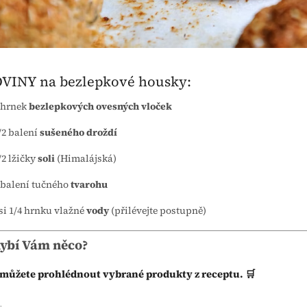
VINY na bezlepkové housky:
 hrnek
bezlepkových ovesných vloček
/2 balení
sušeného droždí
/2 lžičky
soli
(Himalájská)
 balení tučného
tvarohu
si 1/4 hrnku vlažné
vody
(přilévejte postupně)
hybí Vám něco?
i můžete prohlédnout vybrané produkty z receptu. 🛒