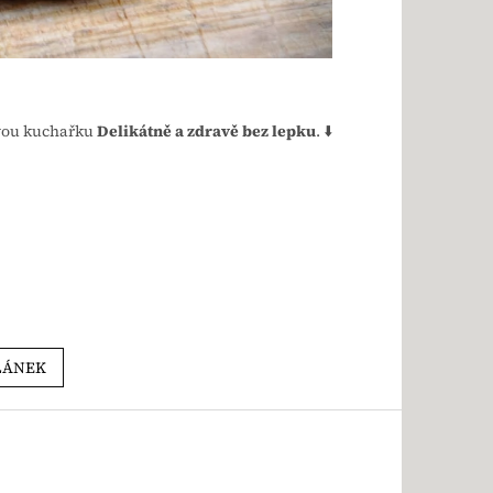
ovou kuchařku
Delikátně a zdravě bez lepku
. ⬇️
LÁNEK