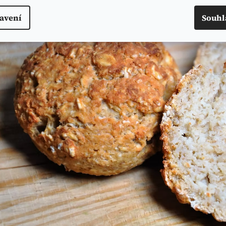
avení
Souhl