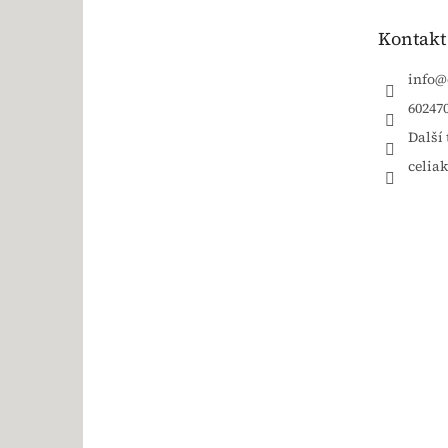
Kontakt
info
@
60247
Další 
celia