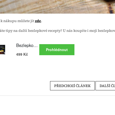
t k nákupu můžete jít
zde
.
áte tipy na další bezlepkové recepty? U nás koupíte i moji bezlepk
PŘEDCHOZÍ ČLÁNEK
DALŠÍ Č