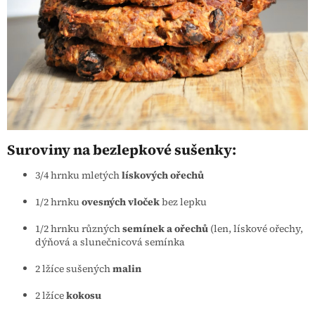
Suroviny na bezlepkové sušenky:
3/4 hrnku mletých
lískových ořechů
1/2 hrnku
ovesných vloček
bez lepku
1/2 hrnku různých
semínek a ořechů
(len, lískové ořechy,
dýňová a slunečnicová semínka
2 lžíce sušených
malin
2 lžíce
kokosu