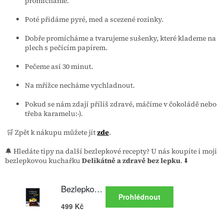
promícháme.
Poté přidáme pyré, med a scezené rozinky.
Dobře promícháme a tvarujeme sušenky, které klademe na
plech s pečícím papírem.
Pečeme asi 30 minut.
Na mřížce necháme vychladnout.
Pokud se nám zdají příliš zdravé, máčíme v čokoládě nebo
třeba karamelu:-).
🛒 Zpět k nákupu můžete jít
zde
.
🔔 Hledáte tipy na další bezlepkové recepty? U nás koupíte i moji
bezlepkovou kuchařku
Delikátně a zdravě bez lepku
. ⬇️