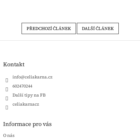
PŘEDCHOZÍ ČLÁNEK
DALŠÍ ČLÁNEK
Zápatí
Kontakt
info
@
celiakarna.cz
602470244
Další tipy na FB
celiakarnacz
Informace pro vás
O nás