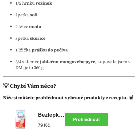
1/2 hrnku
rozinek
špetka
soli
2 lžíce
medu
špetka
skořice
1 lžička
prášku do pečiva
3/4 sklenice
jablečno-mangového pyré
, kupovala jsem v
DM, je to 360 g
💡 Chybí Vám něco?
Níže si můžete prohlédnout vybrané produkty z receptu. 🛒