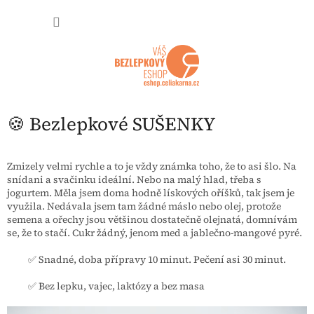
Přejít na obsah
NÁKUP
🍪 Bezlepkové SUŠENKY
Zmizely velmi rychle a to je vždy známka toho, že to asi šlo. Na
snídani a svačinku ideální. Nebo na malý hlad, třeba s
jogurtem. Měla jsem doma hodně lískových oříšků, tak jsem je
využila. Nedávala jsem tam žádné máslo nebo olej, protože
semena a ořechy jsou většinou dostatečně olejnatá, domnívám
se, že to stačí. Cukr žádný, jenom med a jablečno-mangové pyré.
✅ Snadné, doba přípravy 10 minut. Pečení asi 30 minut.
✅ Bez lepku, vajec, laktózy a bez masa