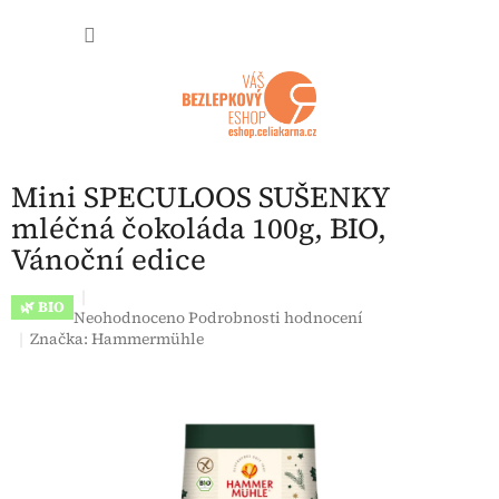
Přejít na obsah
NÁKUP
Mini SPECULOOS SUŠENKY
mléčná čokoláda 100g, BIO,
Vánoční edice
🌿 BIO
Průměrné hodnocení produktu je 0,0 z 5 hvězdiček.
Neohodnoceno
Podrobnosti hodnocení
Značka:
Hammermühle