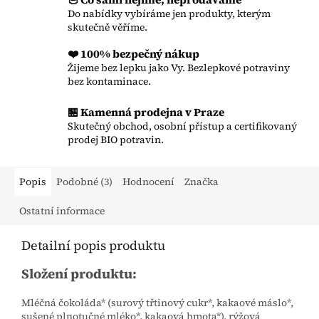
Do nabídky vybíráme jen produkty, kterým
skutečně věříme.
❤️ 100% bezpečný nákup
Žijeme bez lepku jako Vy. Bezlepkové potraviny
bez kontaminace.
🏪 Kamenná prodejna v Praze
Skutečný obchod, osobní přístup a certifikovaný
prodej BIO potravin.
Popis
Podobné (3)
Hodnocení
Značka
Ostatní informace
Detailní popis produktu
Složení produktu:
Mléčná čokoláda* (surový třtinový cukr*, kakaové máslo*,
sušené plnotučné mléko*, kakaová hmota*), rýžová