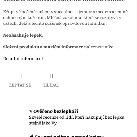
Křupavé pečené sušenky speculoos s jemným medem a jemně
ochuceným kořením. Mléčná čokoláda, která se rozplývá v
ústech, dělá z těchto sušenek opravdovou lahůdku.
Neobsahuje lepek.
Složení produktu a nutriční informace
naleznete níže.
Detailní informace
ZEPTAT SE
HLÍDAT
⭐ Ověřeno bezlepkáři
Skvělé recenze od lidí, kteří nakupují bez lepku
stejně jako Vy.
🥣 Co sami nejíme, neprodáváme