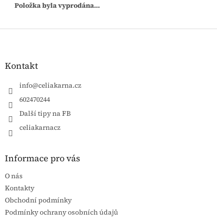
Položka byla vyprodána…
Zápatí
Kontakt
info
@
celiakarna.cz
602470244
Další tipy na FB
celiakarnacz
Informace pro vás
O nás
Kontakty
Obchodní podmínky
Podmínky ochrany osobních údajů