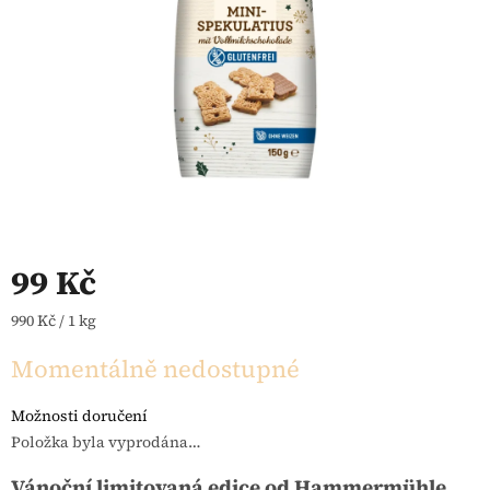
99 Kč
Měrná cena:
990 Kč / 1 kg
Momentálně nedostupné
Možnosti doručení
Položka byla vyprodána…
Vánoční limitovaná edice od Hammermühle