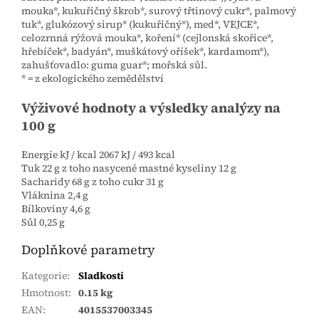
mouka*, kukuřičný škrob*, surový třtinový cukr*, palmový
tuk*, glukózový sirup* (kukuřičný*), med*, VEJCE*,
celozrnná rýžová mouka*, koření* (cejlonská skořice*,
hřebíček*, badyán*, muškátový oříšek*, kardamom*),
zahušťovadlo: guma guar*; mořská sůl.
* = z ekologického zemědělství
Výživové hodnoty a výsledky analýzy na
100 g
Energie kJ / kcal 2067 kJ / 493 kcal
Tuk 22 g z toho nasycené mastné kyseliny 12 g
Sacharidy 68 g z toho cukr 31 g
Vláknina 2,4 g
Bílkoviny 4,6 g
Sůl 0,25 g
Doplňkové parametry
Kategorie
:
Sladkosti
Hmotnost
:
0.15 kg
EAN
:
4015537003345