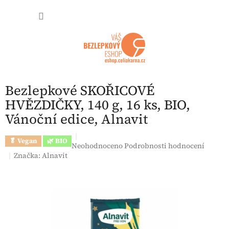
Přejít na obsah
NÁKUP
Bezlepkové SKOŘICOVÉ
HVĚZDIČKY, 140 g, 16 ks, BIO,
Vánoční edice, Alnavit
🥬 Vegan
🌿 BIO
Průměrné hodnocení produktu je 0,0 z 5 hvězdi
Neohodnoceno
Podrobnosti hodnocení
Značka:
Alnavit