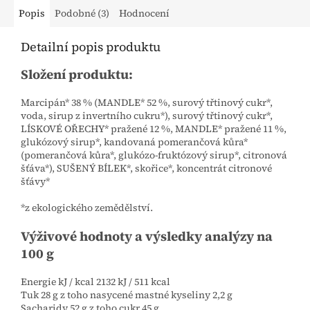
Popis
Podobné (3)
Hodnocení
Detailní popis produktu
Složení produktu:
Marcipán* 38 % (MANDLE* 52 %, surový třtinový cukr*,
voda, sirup z invertního cukru*), surový třtinový cukr*,
LÍSKOVÉ OŘECHY* pražené 12 %, MANDLE* pražené 11 %,
glukózový sirup*, kandovaná pomerančová kůra*
(pomerančová kůra*, glukózo-fruktózový sirup*, citronová
šťáva*), SUŠENÝ BÍLEK*, skořice*, koncentrát citronové
šťávy*
*z ekologického zemědělství.
Výživové hodnoty a výsledky analýzy na
100 g
Energie kJ / kcal 2132 kJ / 511 kcal
Tuk 28 g z toho nasycené mastné kyseliny 2,2 g
Sacharidy 52 g z toho cukr 45 g