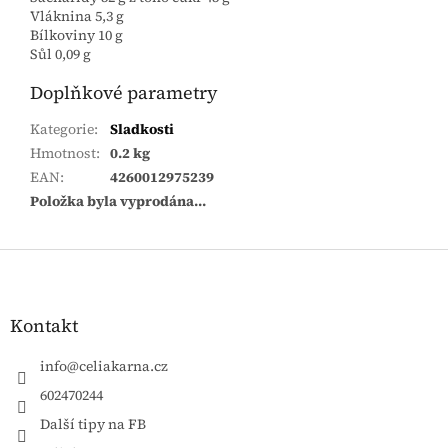
Vláknina 5,3 g
Bílkoviny 10 g
Sůl 0,09 g
Doplňkové parametry
Kategorie
:
Sladkosti
Hmotnost
:
0.2 kg
EAN
:
4260012975239
Položka byla vyprodána…
Zápatí
Kontakt
info
@
celiakarna.cz
602470244
Další tipy na FB