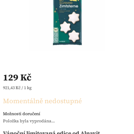
129 Kč
Měrná cena:
921,43 Kč / 1 kg
Momentálně nedostupné
Možnosti doručení
Položka byla vyprodána…
Vánoční limitovaná edice od Alnavit