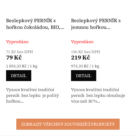
Bezlepkový PERNÍK s
Bezlepkový PERNÍK s
hořkou čokoládou, BIO,
jemnou hořkou
75 g, Vánoční limitka,
čokoládou, BIO, 225 g,
Alnavit
Vánoční limitka
Vyprodáno
Vyprodáno
71 Kč bez DPH
196 Kč bez DPH
79 Kč
219 Kč
Měrná cena:
Měrná cena:
1 053,33 Kč / 1 kg
973,33 Kč / 1 kg
DETAIL
DETAIL
Vysoce kvalitní tradiční
Vysoce kvalitní tradiční
perník bez lepku je politý
perník bez lepku obsahuje
hořkou...
více než 30 %...
ZOBRAZIT VŠECHNY SOUVISEJÍCÍ PRODUKTY