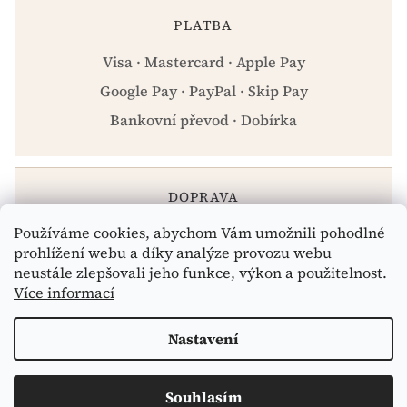
PLATBA
Visa · Mastercard · Apple Pay
Google Pay · PayPal · Skip Pay
Bankovní převod · Dobírka
DOPRAVA
Používáme cookies, abychom Vám umožnili pohodlné
Zásilkovna · PPL · Osobní odběr Praha
prohlížení webu a díky analýze provozu webu
neustále zlepšovali jeho funkce, výkon a použitelnost.
Více informací
Vytvořil Shoptet
Nastavení
Copyright 2026
eshop.celiakarna.cz
. Všechna práva
Souhlasím
vyhrazena.