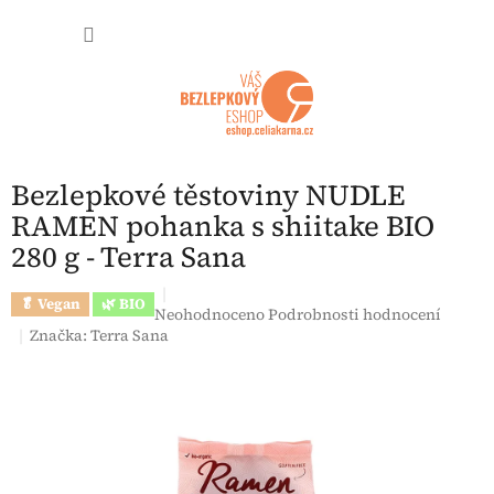
Přejít na obsah
NÁKUP
Postranní panel
Bezlepkové těstoviny NUDLE
RAMEN pohanka s shiitake BIO
280 g - Terra Sana
🥬 Vegan
🌿 BIO
Průměrné hodnocení produktu je 0,0 z 5 hvězdi
Neohodnoceno
Podrobnosti hodnocení
Značka:
Terra Sana