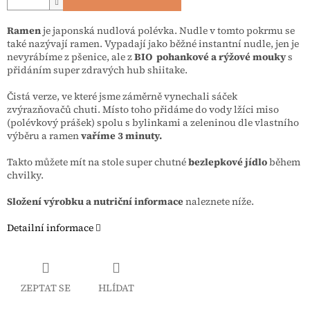
Ramen
je japonská nudlová polévka. Nudle v tomto pokrmu se
také nazývají ramen. Vypadají jako běžné instantní nudle, jen je
nevyrábíme z pšenice, ale z
BIO pohankové a rýžové mouky
s
přidáním super zdravých hub shiitake.
Čistá verze, ve které jsme záměrně vynechali sáček
zvýrazňovačů chuti. Místo toho přidáme do vody lžíci miso
(polévkový prášek) spolu s bylinkami a zeleninou dle vlastního
výběru a ramen
vaříme 3 minuty.
Takto můžete mít na stole super chutné
bezlepkové jídlo
během
chvilky.
Složení výrobku a nutriční informace
naleznete níže.
Detailní informace
ZEPTAT SE
HLÍDAT