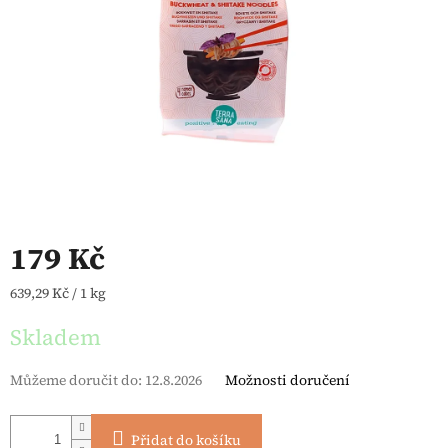
179 Kč
Měrná cena:
639,29 Kč / 1 kg
Skladem
Můžeme doručit do:
12.8.2026
Možnosti doručení
Přidat do košíku