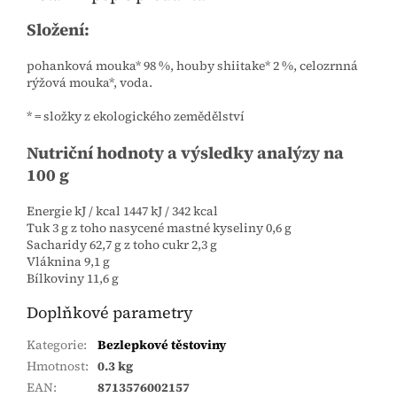
Složení:
pohanková mouka* 98 %, houby shiitake* 2 %, celozrnná
rýžová mouka*, voda.
* = složky z ekologického zemědělství
Nutriční hodnoty a výsledky analýzy na
100 g
Energie kJ / kcal 1447 kJ / 342 kcal
Tuk 3 g z toho nasycené mastné kyseliny 0,6 g
Sacharidy 62,7 g z toho cukr 2,3 g
Vláknina 9,1 g
Bílkoviny 11,6 g
Doplňkové parametry
Kategorie
:
Bezlepkové těstoviny
Hmotnost
:
0.3 kg
EAN
:
8713576002157