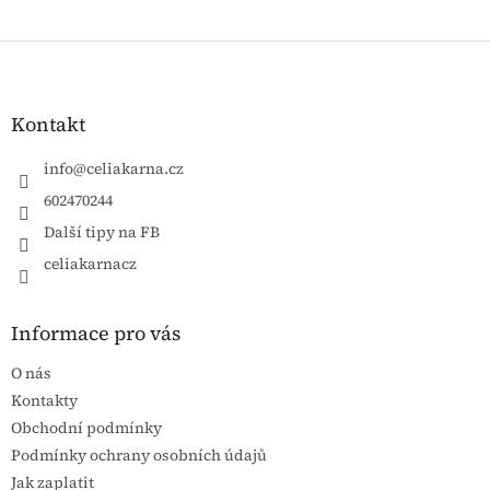
Zápatí
Kontakt
info
@
celiakarna.cz
602470244
Další tipy na FB
celiakarnacz
Informace pro vás
O nás
Kontakty
Obchodní podmínky
Podmínky ochrany osobních údajů
Jak zaplatit