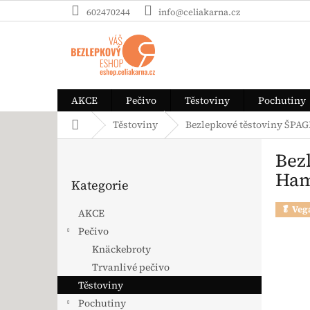
Přejít na obsah
602470244
info@celiakarna.cz
AKCE
Pečivo
Těstoviny
Pochutiny
Domů
Těstoviny
Bezlepkové těstoviny ŠPAG
Postranní panel
Bez
Přeskočit kategorie
Ha
Kategorie
🥬 Veg
AKCE
Pečivo
Knäckebroty
Trvanlivé pečivo
Těstoviny
Pochutiny