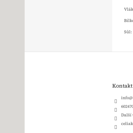
Vlák
Bílk
Sůl:
Zápatí
Kontakt
info
@
60247
Další 
celia