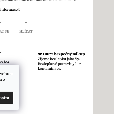
 informace
AT SE
HLÍDAT
,
❤️ 100% bezpečný nákup
Žijeme bez lepku jako Vy.
e jen
Bezlepkové potraviny bez
kutečně
kontaminace.
webu a
n a
travin.
asím