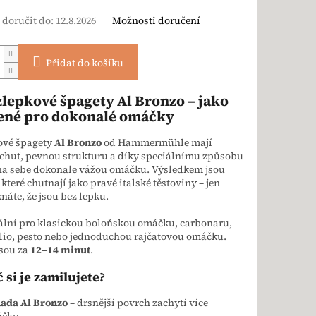
doručit do:
12.8.2026
Možnosti doručení
Přidat do košíku
zlepkové špagety Al Bronzo – jako
ené pro dokonalé omáčky
ové špagety
Al Bronzo
od Hammermühle mají
chuť, pevnou strukturu a díky speciálnímu způsobu
na sebe dokonale vážou omáčku. Výsledkem jsou
 které chutnají jako pravé italské těstoviny – jen
znáte, že jsou bez lepku.
ální pro klasickou boloňskou omáčku, carbonaru,
olio, pesto nebo jednoduchou rajčatovou omáčku.
jsou za
12–14 minut
.
 si je zamilujete?
ada Al Bronzo
– drsnější povrch zachytí více