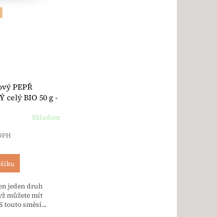
ový PEPŘ
celý BIO 50 g -
baum
Skladem
 DPH
ošíku
jen jeden druh
yž můžete mít
 touto směsí...