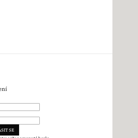
ení
SIT SE