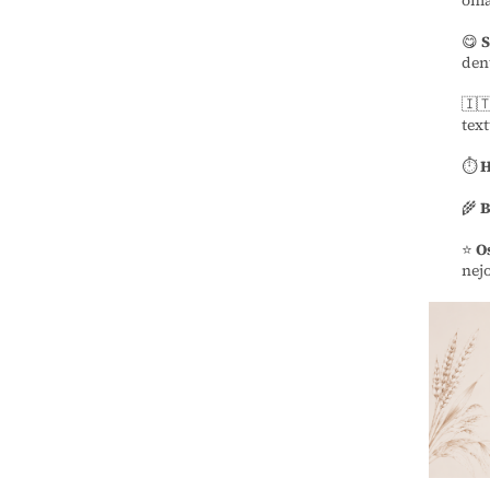
omá
😋
S
den
🇮
text
⏱️
H
🌾
B
⭐
O
nej