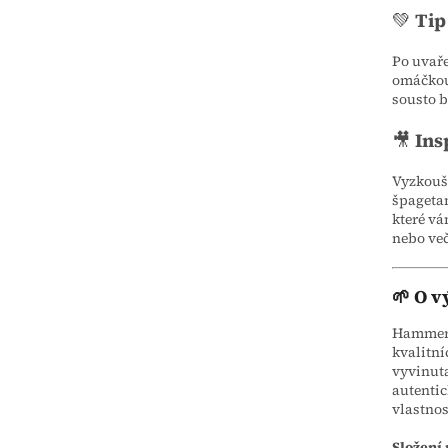
💚
Tip
Po uvaře
omáčkou
sousto b
🎥
Ins
Vyzkouše
špagetam
které v
nebo več
🌱 O v
Hammermü
kvalitn
vyvinuta
autentic
vlastnos
Složení