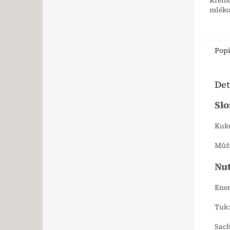
Krémo
mléko 
Pop
Det
Slo
Kuku
Může
Nut
Ener
Tuk:
Sach