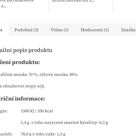
vé BIO kokosové
Hrubá mořská sůl z...
z...
is
Podobné (3)
Videa (1)
Hodnocení (1)
Značka
ailní popis produktu
žení produktu:
řičná mouka 70 %, rýžová mouka 30%.
 obsahovat stopy sóji.
riční informace:
gie:
1500 kJ / 350 kcal
1,4 g z toho nasycené mastné kyseliny: 0,2 g
aridy:
78,0 g z toho cukr: 1,5 g