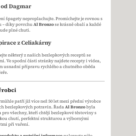
 od Dagmar
ní špagety neproplachujte. Promíchejte je rovnou s
 – díky povrchu
Al Bronzo
se krásně obalí a každé
ude plné chuti.
pirace z Celiakárny
jte některý z našich bezlepkových receptů se
i. Ve spodní části stránky najdete recepty i videa,
ám usnadní přípravu rychlého a chutného oběda
eře.
ýrobci
hle patří již více než 50 let mezi přední výrobce
ích bezlepkových potravin. Řada
Al Bronzo
byla
 pro všechny, kteří chtějí bezlepkové těstoviny s
kou chutí, perfektní strukturou a výbornými
tmi při vaření.
 produktu a nutriční informace
naleznete níže.