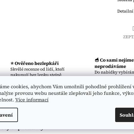
Detailní
ZEPT
🥣 Co sami nejíme
⭐ Ověřeno bezlepkáři
neprodáváme
Skvělé recenze od lidí, kteří
Do nabídky vybírám
nakupují bez lepku stejně
produkty, kterým s
jako Vy.
věříme.
áme cookies, abychom Vám umožnili pohodlné prohlížení 
nalýze provozu webu neustále zlepšovali jeho funkce, výko
🏪 Kamenná prodejna v Praze
elnost.
Více informací
Skutečný obchod, osobní přístup a certifikovaný prodej BIO po
avení
Souhl
sející produkty