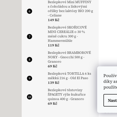
Bezlepkové Mini MUFFINY
s čokoládou a lískovými
oříšky bez laktózy BIO 200 g
- Celiane
149 Kč
Bezlepkové SKOŘICOVÉ
MINI CEREÁLIE o 30 %
méně cukru 300 g -
Hammermühle
119 Kč
Bezlepkové BRAMBOROVÉ
NOKY - Gnocchi 500 g -
Granoro
69 Kč
Bezlepková TORTILLA 6 ks
Použív
měkká 216 g - Old El Paso
díky a
139 Kč
použit
Bezlepkové těstoviny
ŠPAGETY rýže kukuřice
quinoa 400 g - Granoro
Nast
69 Kč
Souvi