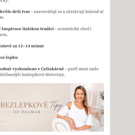
čky.
kvěle drží tvar
– nerozvářejí se a zůstávají krásně al
te.

Inspirace italskou tradicí
– autentická chuť i
ura.
otové za 12–14 minut
ez lepku
sobně vyzkoušeno v Celiakárně
– patří mezi naše
oblíbenější bezlepkové těstoviny.