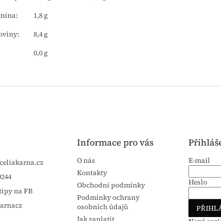
nina:
1,8 g
oviny:
8,4 g
0,0 g
Informace pro vás
Přihláš
O nás
E-mail
celiakarna.cz
Kontakty
0244
Heslo
Obchodní podmínky
tipy na FB
Podmínky ochrany
karnacz
osobních údajů
PŘIHLÁ
Jak zaplatit