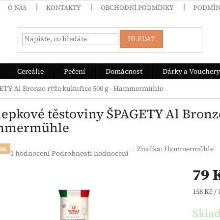
O NÁS
KONTAKTY
OBCHODNÍ PODMÍNKY
PODMÍN
HLEDAT
Cereálie
Pečení
Domácnost
Dárky a Vouchery
ETY Al Bronzo rýže kukuřice 500 g - Hammermühle
lepkové těstoviny ŠPAGETY Al Bronzo
mmermühle
Značka:
Hammermühle
an
Průměrné hodnocení produktu je 5,0 z 5 hvězdiček.
1 hodnocení
Podrobnosti hodnocení
79 
Měrná c
158 Kč / 
Skla