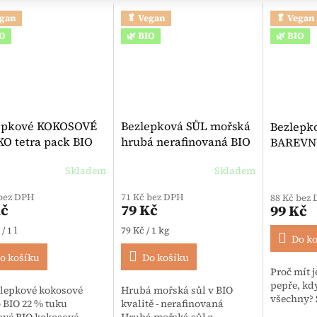
egan
🥬 Vegan
🥬 Vegan
IO
🌿 BIO
🌿 BIO
epkové KOKOSOVÉ
Bezlepková SŮL mořská
Bezlepk
O tetra pack BIO
hrubá nerafinovaná BIO
BAREVNÝ 
ml - MorgenLand
1000 g - Lima
Lebens
Skladem
Skladem
 bez DPH
71 Kč bez DPH
88 Kč bez
Kč
79 Kč
99 Kč
 cena:
Měrná cena:
/ 1 l
79 Kč / 1 kg
Do k
o košíku
Do košíku
Proč mít 
pepře, kd
zlepkové kokosové
Hrubá mořská sůl v BIO
všechny? S
 BIO 22 % tuku
kvalitě - nerafinovaná