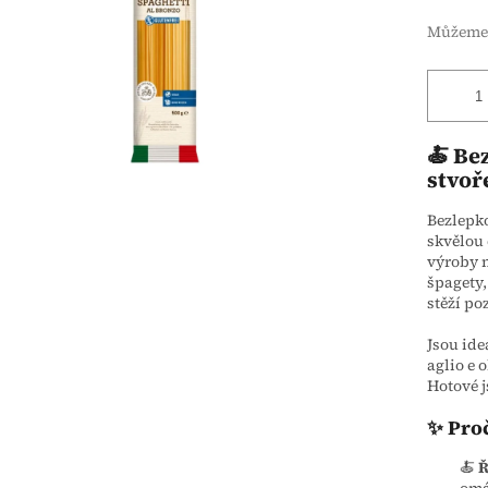
Můžeme 
🍝 Be
stvoř
Bezlepk
skvělou 
výroby 
špagety,
stěží po
Jsou ide
aglio e 
Hotové 
✨ Proč
🍝
Ř