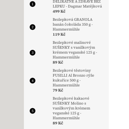
DELIKÁTNĚ A ZDRAVĚ BEZ
LEPKU - Dagmar Matějková
499 Kč
Bezlepková GRANOLA
banán čokoláda 350 g -
Hammermühle
119 Kč
Bezlepkové malinové
SUŠENKY s vanilkovým
krémem veganské 125 g -
Hammermühle
89 Kč
Bezlepkové těstoviny
FUSILLI Al Bronzo rýže
kukuřice 500 g -
Hammermühle
79 Kč
Bezlepkové kakaové
SUŠENKY Molino s
vanilkovým krémem
veganské 125 g -
Hammermühle
89 Kč