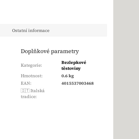
Ostatní informace
Doplňkové parametry
Bezlepkové
Kategorie
:
těstoviny
Hmotnost
:
0.6 kg
EAN
:
4015537003468
🇮🇹 Italská
tradice
: