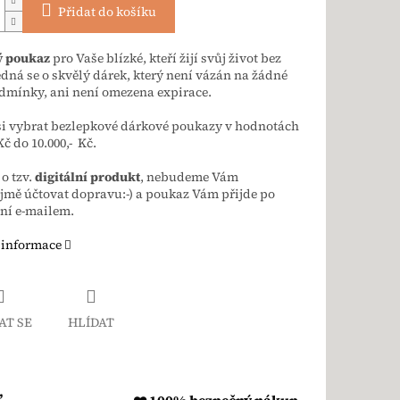
Přidat do košíku
 poukaz
pro Vaše blízké, kteří žijí svůj život bez
edná se o skvělý dárek, který není vázán na žádné
dmínky, ani není omezena expirace.
si vybrat bezlepkové dárkové poukazy v hodnotách
Kč do 10.000,- Kč.
 o tzv.
digitální produkt
, nebudeme Vám
mě účtovat dopravu:-) a poukaz Vám přijde po
ní e-mailem.
 informace
AT SE
HLÍDAT
,