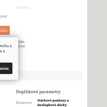
Skladem
z DPH
ošíku
oukaz pro Vaše
webu a
ří žijí svůj život
 Jedná...
n a
asím
Doplňkové parametry
Dárkové poukazy a
Kategorie
:
bezlepkové dárky