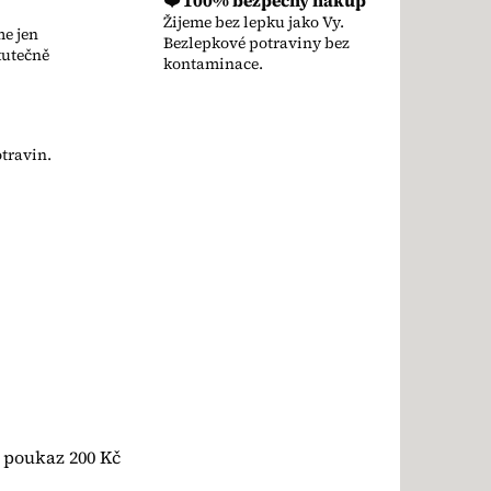
❤️ 100% bezpečný nákup
Žijeme bez lepku jako Vy.
e jen
Bezlepkové potraviny bez
kutečně
kontaminace.
travin.
 poukaz 200 Kč