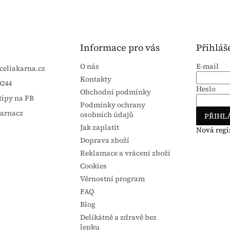
Informace pro vás
Přihláš
O nás
E-mail
celiakarna.cz
Kontakty
0244
Heslo
Obchodní podmínky
tipy na FB
Podmínky ochrany
karnacz
osobních údajů
PŘIHLÁ
Jak zaplatit
Nová regi
Doprava zboží
Reklamace a vrácení zboží
Cookies
Věrnostní program
FAQ
Blog
Delikátně a zdravě bez
lepku