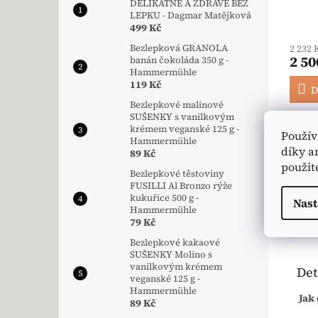
DELIKÁTNĚ A ZDRAVĚ BEZ
LEPKU - Dagmar Matějková
499 Kč
Bezlepková GRANOLA
2 232 
2 50
banán čokoláda 350 g -
Hammermühle
119 Kč
D
Bezlepkové malinové
SUŠENKY s vanilkovým
Dárko
krémem veganské 125 g -
Použív
blízké
Hammermühle
bez le
díky a
89 Kč
použit
Bezlepkové těstoviny
FUSILLI Al Bronzo rýže
kukuřice 500 g -
Nast
Hammermühle
79 Kč
Pop
Bezlepkové kakaové
SUŠENKY Molino s
vanilkovým krémem
Det
veganské 125 g -
Hammermühle
Jak
89 Kč