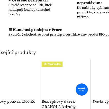
⭐ Ověřeno bezlepkáři
neprodáváme
Skvělé recenze od lidí, kteří
Do nabídky vybírám
nakupují bez lepku stejně
produkty, kterým s
jako Vy.
věříme.
🏪 Kamenná prodejna v Praze
Skutečný obchod, osobní přístup a certifikovaný prodej BIO po
sející produkty
🎉 Novinka
317 Kč
–5 %
ový poukaz 2500 Kč
Bezlepkový dárek
Dárkový
GRANOLA 3 druhy -