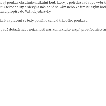
kový poukaz obsahuje
unikátní kód
, který je potřeba zadat po vybrá
ku (sekce dárky a slevy) a následně se Vám nebo Vašim blízkým ho
azu propíše do Vaší objednávky.
ka k zaplacení se tedy poníží o cenu dárkového poukazu.
ípadě dotazů nebo nejasností nás kontaktujte, např. prostřednictví