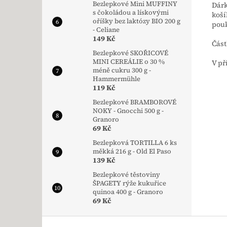
Bezlepkové Mini MUFFINY
Dár
s čokoládou a lískovými
koší
oříšky bez laktózy BIO 200 g
pouk
- Celiane
149 Kč
Část
Bezlepkové SKOŘICOVÉ
MINI CEREÁLIE o 30 %
V př
méně cukru 300 g -
Hammermühle
119 Kč
Bezlepkové BRAMBOROVÉ
NOKY - Gnocchi 500 g -
Granoro
69 Kč
Bezlepková TORTILLA 6 ks
měkká 216 g - Old El Paso
139 Kč
Bezlepkové těstoviny
ŠPAGETY rýže kukuřice
quinoa 400 g - Granoro
69 Kč
Zápatí