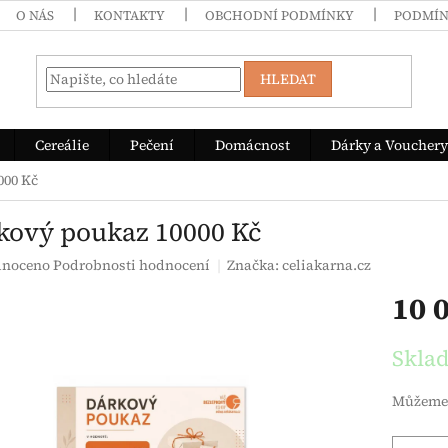
O NÁS
KONTAKTY
OBCHODNÍ PODMÍNKY
PODMÍN
HLEDAT
Cereálie
Pečení
Domácnost
Dárky a Vouchery
000 Kč
kový poukaz 10000 Kč
é hodnocení produktu je 0,0 z 5 hvězdiček.
noceno
Podrobnosti hodnocení
Značka:
celiakarna.cz
10 
Měrná c
Skla
Můžeme 