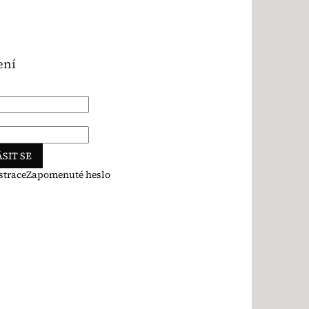
ení
SIT SE
strace
Zapomenuté heslo