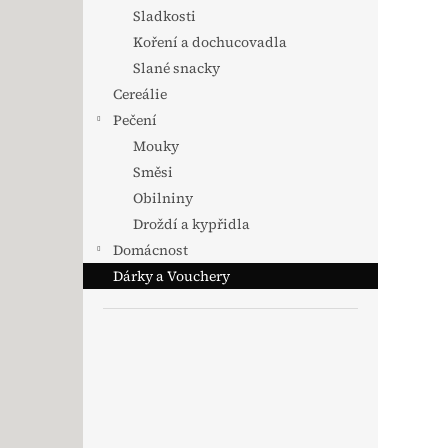
Sladkosti
Koření a dochucovadla
Slané snacky
Cereálie
Pečení
Mouky
Směsi
Obilniny
Droždí a kypřidla
Domácnost
Dárky a Vouchery