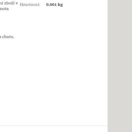
ní zboží v
Hmotnost
:
0.001 kg
dnota
m chatu.