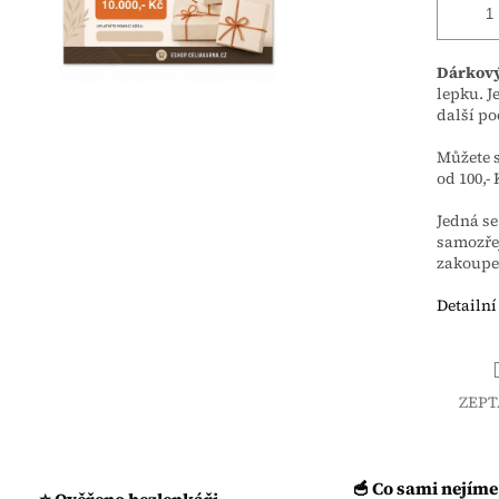
Dárkový
lepku. J
další po
Můžete 
od 100,- 
Jedná se
samozřej
zakoupe
Detailní
ZEPT
🥣 Co sami nejíme