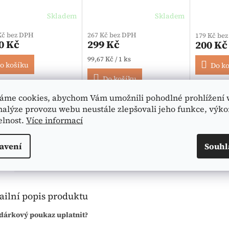
Hammermühle
Skladem
Skladem
Kč bez DPH
267 Kč bez DPH
179 Kč be
0 Kč
299 Kč
200 Kč
Měrná cena:
99,67 Kč / 1 ks
o košíku
Do k
Do košíku
vý poukaz pro Vaše
Dárkový p
áme cookies, abychom Vám umožnili pohodlné prohlížení 
, kteří žijí svůj život
blízké, kte
Potřebujete malou
pku. Jedná...
bez lepku.
nalýze provozu webu neustále zlepšovali jeho funkce, výko
pozornost pro celiaka nebo
elnost.
Více informací
alergika na lepek? Nejste...
avení
Souhl
is
Podobné (3)
Hodnocení
ailní popis produktu
 dárkový poukaz uplatnit?