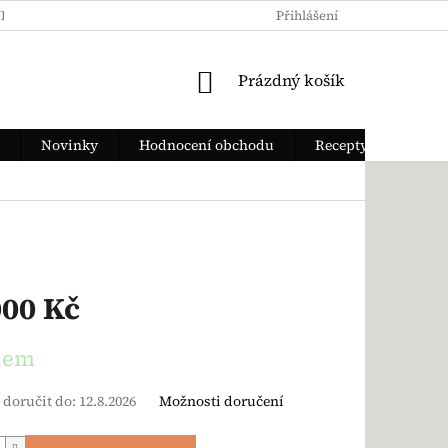
KY OCHRANY OSOBNÍCH ÚDAJŮ
JAK ZAPLATIT
Přihlášení
DOPRAVA Z
NÁKUPNÍ KOŠÍK
Prázdný košík
Novinky
Hodnocení obchodu
Recepty
000 Kč
ena:
dem
doručit do:
12.8.2026
Možnosti doručení