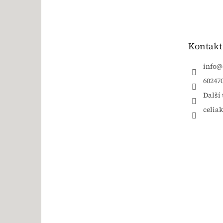
Kontakt
info
@
60247
Další 
celia