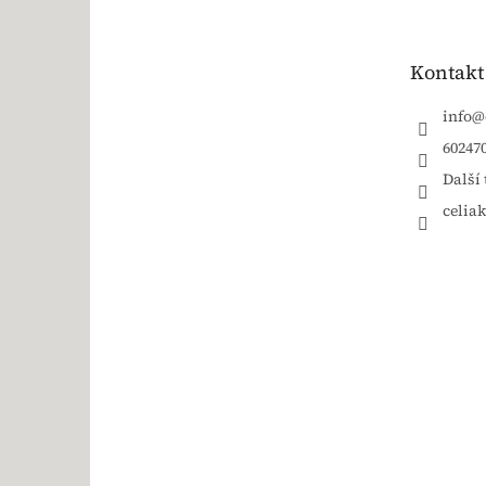
Kontakt
info
@
60247
Další 
celia