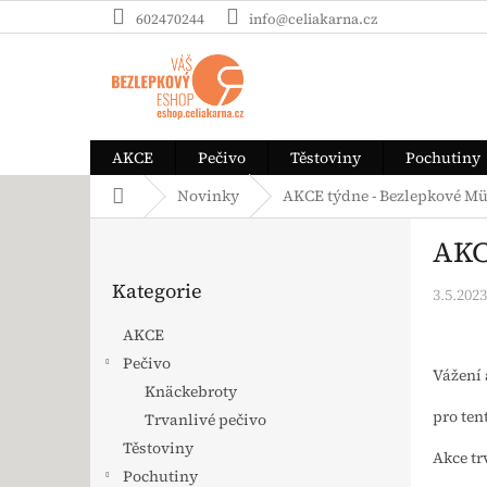
Přejít na obsah
602470244
info@celiakarna.cz
AKCE
Pečivo
Těstoviny
Pochutiny
Domů
Novinky
AKCE týdne - Bezlepkové Mü
Postranní panel
AKC
Přeskočit kategorie
Kategorie
3.5.2023
AKCE
Pečivo
Vážení 
Knäckebroty
pro ten
Trvanlivé pečivo
Těstoviny
Akce t
Pochutiny