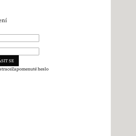
ení
SIT SE
strace
Zapomenuté heslo