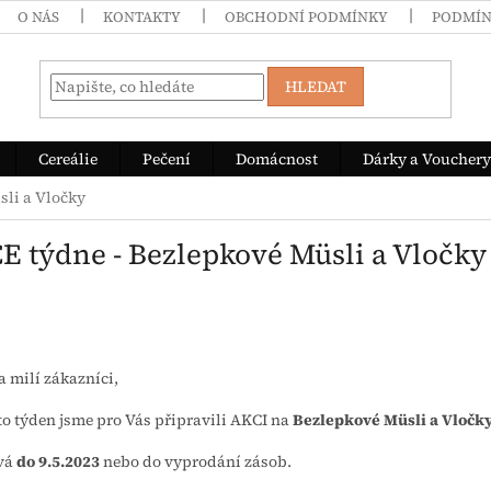
O NÁS
KONTAKTY
OBCHODNÍ PODMÍNKY
PODMÍN
HLEDAT
Cereálie
Pečení
Domácnost
Dárky a Vouchery
sli a Vločky
E týdne - Bezlepkové Müsli a Vločky
a milí zákazníci,
to týden jsme pro Vás připravili AKCI na
Bezlepkové Müsli a Vločk
rvá
do 9.5.2023
nebo do vyprodání zásob.