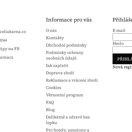
Informace pro vás
Přihláš
O nás
E-mail
celiakarna.cz
Kontakty
0244
Heslo
Obchodní podmínky
tipy na FB
Podmínky ochrany
karnacz
osobních údajů
PŘIHLÁ
Jak zaplatit
Nová regi
Doprava zboží
Reklamace a vrácení zboží
Cookies
Věrnostní program
FAQ
Blog
Delikátně a zdravě bez
lepku
Pro hotely, penziony a