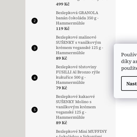
499 Kč
Bezlepková GRANOLA
banán čokoláda 350 g -
Hammermühle
119 Kč
Bezlepkové malinové
SUŠENKY s vanilkovým
krémem veganské 125 g -
Hammermühle
Použív
89 Kč
díky a
Bezlepkové těstoviny
použit
FUSILLI Al Bronzo rýže
kukuřice 500 g -
Hammermühle
Nast
79 Kč
Bezlepkové kakaové
SUŠENKY Molino s
vanilkovým krémem
veganské 125 g -
Hammermühle
89 Kč
Bezlepkové Mini MUFFINY
s čokoládou a lískovými