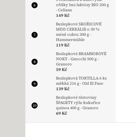
oříšky bez laktózy BIO 200 g
- Celiane
149 Kč
Bezlepkové SKOŘICOVÉ
MINI CEREÁLIE o 30 %
méně cukru 300 g -
Hammermühle
119 Kč
Bezlepkové BRAMBOROVÉ
NOKY - Gnocchi 500 g -
Granoro
59 Kč
Bezlepková TORTILLA 6 ks
měkká 216 g - Old El Paso
139 Kč
Bezlepkové těstoviny
ŠPAGETY rýže kukuřice
quinoa 400 g - Granoro
69 Kč
Zápatí