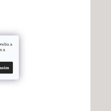
webu a
n a
asím