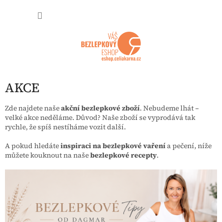
Přejít na obsah
NÁKUP
AKCE
Zde najdete naše
akční bezlepkové zboží
. Nebudeme lhát –
velké akce neděláme. Důvod? Naše zboží se vyprodává tak
rychle, že spíš nestíháme vozit další.
A pokud hledáte
inspiraci na bezlepkové vaření
a pečení, níže
můžete kouknout na naše
bezlepkové recepty
.