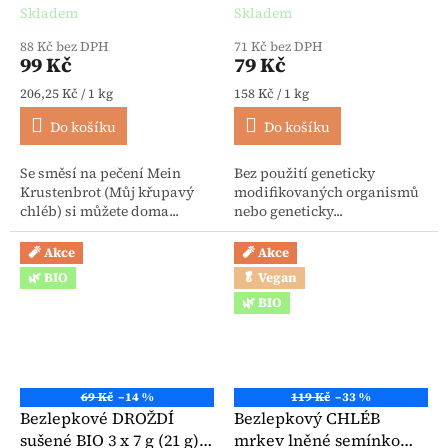
BioVegan
Skladem
Skladem
88 Kč bez DPH
71 Kč bez DPH
99 Kč
79 Kč
Měrná cena:
Měrná cena:
206,25 Kč / 1 kg
158 Kč / 1 kg
Do košíku
Do košíku
Se směsí na pečení Mein
Bez použití geneticky
Krustenbrot (Můj křupavý
modifikovaných organismů
chléb) si můžete doma...
nebo geneticky...
🧨 Akce
🧨 Akce
🌿 BIO
🥬 Vegan
🌿 BIO
69 Kč
–14 %
119 Kč
–33 %
Bezlepkové DROŽDÍ
Bezlepkový CHLÉB
sušené BIO 3 x 7 g (21 g) -
mrkev lněné semínko