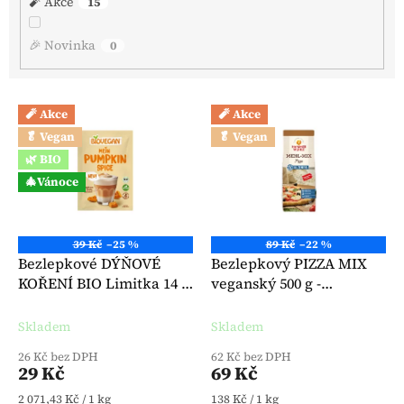
🧨 Akce
15
🎉 Novinka
0
Výpis produktů
🧨 Akce
🧨 Akce
🥬 Vegan
🥬 Vegan
🌿 BIO
🎄Vánoce
39 Kč
–25 %
89 Kč
–22 %
Bezlepkové DÝŇOVÉ
Bezlepkový PIZZA MIX
KOŘENÍ BIO Limitka 14 g
veganský 500 g -
- BioVegan
Hammermühle
Skladem
Skladem
26 Kč bez DPH
62 Kč bez DPH
29 Kč
69 Kč
Měrná cena:
Měrná cena:
2 071,43 Kč / 1 kg
138 Kč / 1 kg