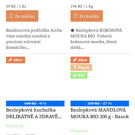
Měrná cena:
Měrná cena:
59 Kč / 1 ks
196 Kč / 1 kg
Do košíku
Do košíku
Bambusová podložka Arche
🥥 Bezlepková KOKOSOVÁ
vám umožní snadné a
MOUKA BIO Voňavá
precizní rolování
kokosová mouka, která
domácího...
dodá...
🧨 Akce
🧨 Akce
🥬 Vegan
🌿 BIO
549 Kč
–9 %
259 Kč
–27 %
Bezlepková kuchařka
Bezlepková MANDLOVÁ
DELIKÁTNĚ A ZDRAVĚ
MOUKA BIO 200 g - Bauck
BEZ LEPKU - Dagmar
Skladem
Průměrné hodnocení produktu je 5,0 z 5 hvězdiček.
Matějková
Skladem