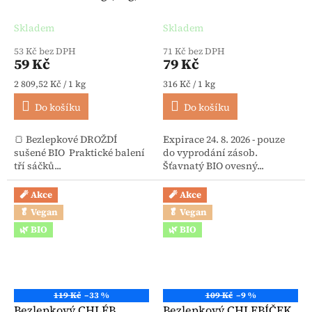
BioVegan
trvanlivý BIO 250 g - 3
Pauly
Skladem
Skladem
53 Kč bez DPH
71 Kč bez DPH
59 Kč
79 Kč
Měrná cena:
Měrná cena:
2 809,52 Kč / 1 kg
316 Kč / 1 kg
Do košíku
Do košíku
🍞 Bezlepkové DROŽDÍ
Expirace 24. 8. 2026 - pouze
sušené BIO Praktické balení
do vyprodání zásob.
tří sáčků...
Šťavnatý BIO ovesný...
🧨 Akce
🧨 Akce
🥬 Vegan
🥬 Vegan
🌿 BIO
🌿 BIO
119 Kč
–33 %
109 Kč
–9 %
Bezlepkový CHLÉB
Bezlepkový CHLEBÍČEK