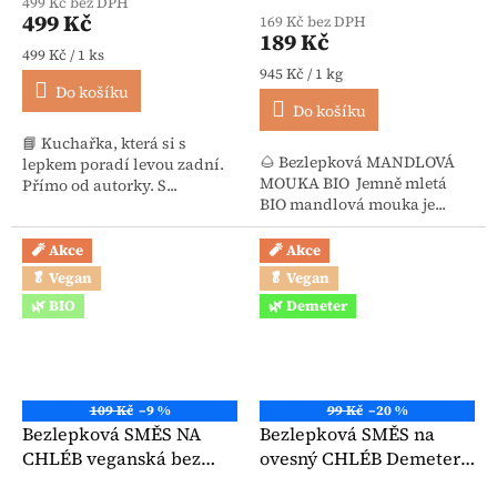
499 Kč bez DPH
499 Kč
169 Kč bez DPH
189 Kč
Měrná cena:
499 Kč / 1 ks
Měrná cena:
945 Kč / 1 kg
Do košíku
Do košíku
📘 Kuchařka, která si s
🌰 Bezlepková MANDLOVÁ
lepkem poradí levou zadní.
MOUKA BIO Jemně mletá
Přímo od autorky. S...
BIO mandlová mouka je...
🧨 Akce
🧨 Akce
🥬 Vegan
🥬 Vegan
🌿 BIO
🌿 Demeter
109 Kč
–9 %
99 Kč
–20 %
Bezlepková SMĚS NA
Bezlepková SMĚS na
CHLÉB veganská bez
ovesný CHLÉB Demeter
kvasnic BIO 480 g -
BIO 500 g - Bauck