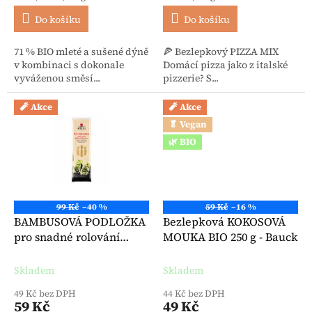
Do košíku
Do košíku
71 % BIO mleté a sušené dýně
🍕 Bezlepkový PIZZA MIX
v kombinaci s dokonale
Domácí pizza jako z italské
vyváženou směsí...
pizzerie? S...
🧨 Akce
🧨 Akce
🥬 Vegan
🌿 BIO
99 Kč
–40 %
59 Kč
–16 %
BAMBUSOVÁ PODLOŽKA
Bezlepková KOKOSOVÁ
pro snadné rolování
MOUKA BIO 250 g - Bauck
Sushi, bambus, 1 ks
Skladem
Skladem
49 Kč bez DPH
44 Kč bez DPH
59 Kč
49 Kč