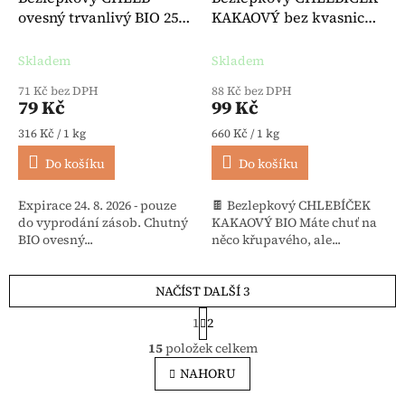
ovesný trvanlivý BIO 250
KAKAOVÝ bez kvasnic
g - 3 Pauly
veganský BIO košer 150 g
- Le Pain Des Fleurs
Skladem
Skladem
71 Kč bez DPH
88 Kč bez DPH
79 Kč
99 Kč
Měrná cena:
Měrná cena:
316 Kč / 1 kg
660 Kč / 1 kg
Do košíku
Do košíku
Expirace 24. 8. 2026 - pouze
🍫 Bezlepkový CHLEBÍČEK
do vyprodání zásob. Chutný
KAKAOVÝ BIO Máte chuť na
BIO ovesný...
něco křupavého, ale...
NAČÍST DALŠÍ 3
Stránkování
1
2
Ovládací prvky výpisu
15
položek celkem
NAHORU