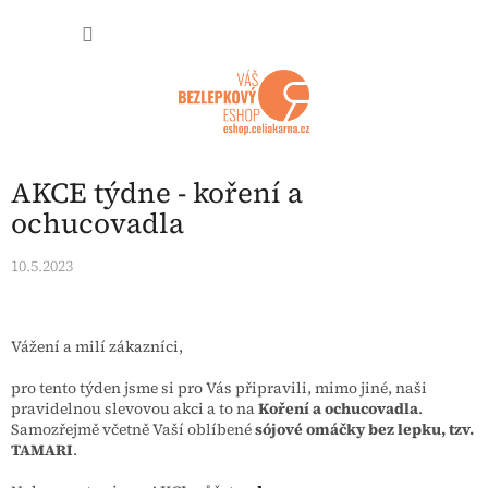
Přejít na obsah
NÁKUP
AKCE týdne - koření a
ochucovadla
10.5.2023
Vážení a milí zákazníci,
pro tento týden jsme si pro Vás připravili, mimo jiné, naši
pravidelnou slevovou akci a to na
Koření a ochucovadla
.
Samozřejmě včetně Vaší oblíbené
sójové omáčky bez lepku, tzv.
TAMARI
.