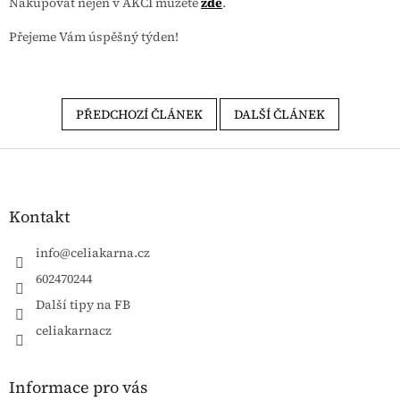
Nakupovat nejen v AKCI můžete
zde
.
Přejeme Vám úspěšný týden!
PŘEDCHOZÍ ČLÁNEK
DALŠÍ ČLÁNEK
Zápatí
Kontakt
info
@
celiakarna.cz
602470244
Další tipy na FB
celiakarnacz
Informace pro vás