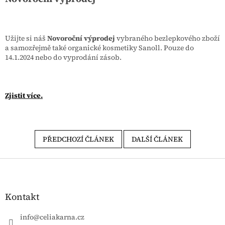
Užijte si náš
Novoroční výprodej
vybraného bezlepkového zboží
a samozřejmě také organické kosmetiky Sanoll. Pouze do
14.1.2024 nebo do vyprodání zásob.
Zjistit více.
PŘEDCHOZÍ ČLÁNEK
DALŠÍ ČLÁNEK
Zápatí
Kontakt
info
@
celiakarna.cz